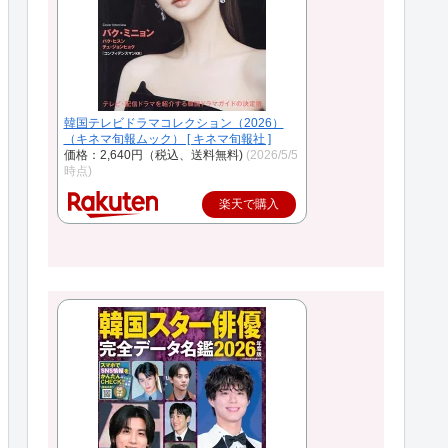
韓国テレビドラマコレクション（2026）
（キネマ旬報ムック） [ キネマ旬報社 ]
価格：2,640円（税込、送料無料)
(2026/5/5
時点)
楽天で購入