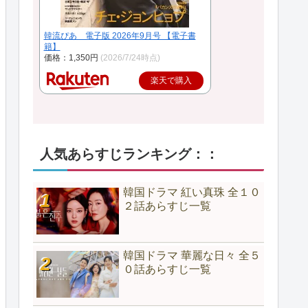
韓流ぴあ 電子版 2026年9月号 【電子書
籍】
価格：1,350円
(2026/7/24時点)
楽天で購入
人気あらすじランキング：：
韓国ドラマ 紅い真珠 全１０
２話あらすじ一覧
韓国ドラマ 華麗な日々 全５
０話あらすじ一覧