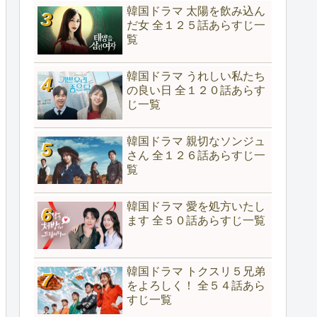
韓国ドラマ 太陽を飲み込ん
だ女 全１２５話あらすじ一
覧
韓国ドラマ うれしい私たち
の良い日 全１２０話あらす
じ一覧
韓国ドラマ 親切なソンジュ
さん 全１２６話あらすじ一
覧
韓国ドラマ 愛を処方いたし
ます 全５０話あらすじ一覧
韓国ドラマ トクスリ５兄弟
をよろしく！ 全５４話あら
すじ一覧