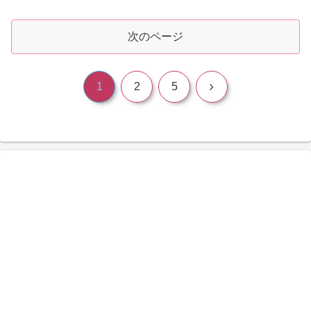
てきたソン・ウジンとは...
次のページ
次
1
2
5
へ