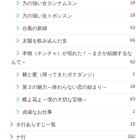
18
力の強い女カンナムスン
18
力の強い女トボンスン
53
台風の新婦
65
太陽を飲み込んだ女
本物（チンチャ）が現れた！～まさか結婚するな
52
んて～
1
棘と蜜（帰ってきたポクダンジ）
18
第３の魅力～終わらない恋の始まり～
63
蝶よ花よ～僕の大切な宝物～
1
貞淑なお仕事
15
タ行あらすじ一覧
162
ナ行