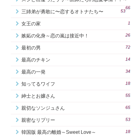
66
53
三姉弟が勇敢に〜恋するオトナたち〜
1
女王の家
26
嫉妬の化身～恋の嵐は接近中！
72
最初の男
14
最高のチキン
34
最高の一発
18
知ってるワイフ
55
紳士とお嬢さん
65
親切なソンジュさん
53
親密なリプリー
18
韓国版 最高の離婚～Sweet Love～