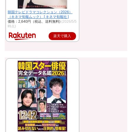
韓国テレビドラマコレクション（2026）
（キネマ旬報ムック） [ キネマ旬報社 ]
価格：2,640円（税込、送料無料)
(2026/5/5
時点)
楽天で購入