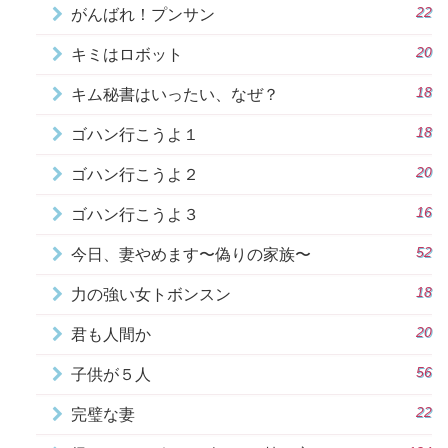
22
がんばれ！プンサン
20
キミはロボット
18
キム秘書はいったい、なぜ？
18
ゴハン行こうよ１
20
ゴハン行こうよ２
16
ゴハン行こうよ３
52
今日、妻やめます〜偽りの家族〜
18
力の強い女トボンスン
20
君も人間か
56
子供が５人
22
完璧な妻