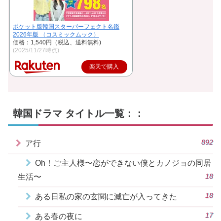
ポケット版韓国スターパーフェクト名鑑
2026年版 （コスミックムック）
価格：1,540円（税込、送料無料)
(2025/11/27時点)
楽天で購入
韓国ドラマ タイトル一覧：：
892
ア行
Oh！ご主人様〜恋ができない僕とカノジョの同居
18
生活〜
18
ある日私の家の玄関に滅亡が入ってきた
17
ある春の夜に