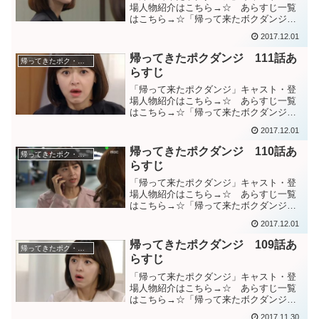
場人物紹介はこちら→☆ あらすじ一覧
はこちら→☆「帰って来たボクダンジ」
１１２話あらすじチェ秘書の葬儀をして
2017.12.01
いるソジンを見て、驚くダンジとジョン
ウク。チェ秘書が亡くなったと信じられ
帰ってきたポクダンジ 111話あ
帰ってきたポク・ダンジ（棘と蜜）
ないジョンウク達は、”確...
らすじ
「帰って来たポクダンジ」キャスト・登
場人物紹介はこちら→☆ あらすじ一覧
はこちら→☆「帰って来たボクダンジ」
１１１話あらすじウジン母が”息子は密か
2017.12.01
に生涯守っている子供がいる”と話してい
たことをダンジに話すジョンウク母。フ
帰ってきたポクダンジ 110話あ
帰ってきたポク・ダンジ（棘と蜜）
ァヨンが持って来た書...
らすじ
「帰って来たポクダンジ」キャスト・登
場人物紹介はこちら→☆ あらすじ一覧
はこちら→☆「帰って来たボクダンジ」
１１０話あらすじ財産を半分やるから黙
2017.12.01
って一人で捕まれとファヨンに取引を持
ち掛けるウン女史。”本当に公証してくれ
帰ってきたポクダンジ 109話あ
帰ってきたポク・ダンジ（棘と蜜）
るのか？”とウン女史に...
らすじ
「帰って来たポクダンジ」キャスト・登
場人物紹介はこちら→☆ あらすじ一覧
はこちら→☆「帰って来たボクダンジ」
１０９話あらすじダンジたちの元にチェ
2017.11.30