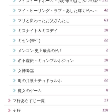
131
マイスイートホーム～我が家のはちみつの壷～
42
マイ・ヒーリング・ラブ～あした輝く私へ～
63
マリと変わったお父さんたち
18
ミスナイト＆ミスデイ
22
ミセン(未生)
2
メンコン 史上最高の私！
18
名不虚伝～ミョンブルホジョン
18
女神降臨
22
町の弁護士チョドゥルホ
8
魔女のゲーム
13
マ行あらすじ一覧
118
ヤ行