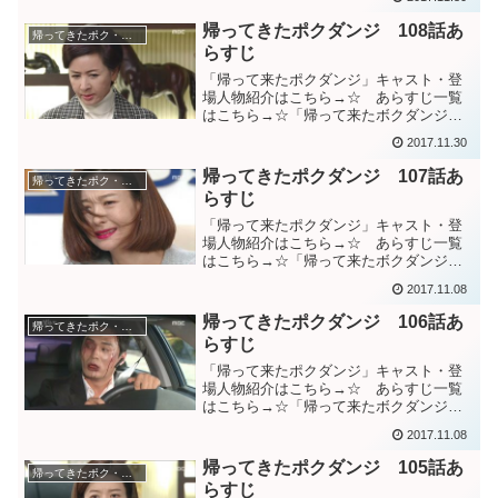
秘書の携帯が送られてくる。チェ秘書は
死んでいないと考えるダンジたち。ソジ
帰ってきたポクダンジ 108話あ
帰ってきたポク・ダンジ（棘と蜜）
ンの元にはチェ秘書が持っ...
らすじ
「帰って来たポクダンジ」キャスト・登
場人物紹介はこちら→☆ あらすじ一覧
はこちら→☆「帰って来たボクダンジ」
１０８話あらすじウジンがソジンの身代
2017.11.30
わりになった証拠をウン女史に突きつけ
るジョンウクとダンジ。またウジンの人
帰ってきたポクダンジ 107話あ
帰ってきたポク・ダンジ（棘と蜜）
生を壊したと怒るウジン母...
らすじ
「帰って来たポクダンジ」キャスト・登
場人物紹介はこちら→☆ あらすじ一覧
はこちら→☆「帰って来たボクダンジ」
１０７話あらすじウジンとウン女史の会
2017.11.08
話を聞くジョンウクとダンジ。ソジンの
事を助けてくれとウジンに懇願するウン
帰ってきたポクダンジ 106話あ
帰ってきたポク・ダンジ（棘と蜜）
女史。ウジンが指示してチ...
らすじ
「帰って来たポクダンジ」キャスト・登
場人物紹介はこちら→☆ あらすじ一覧
はこちら→☆「帰って来たボクダンジ」
１０６話あらすじ全てをダンジたちにば
2017.11.08
らそうとするチェ秘書を追いかけるソジ
ン。ダンジに電話をかけ、車載カメラ映
帰ってきたポクダンジ 105話あ
帰ってきたポク・ダンジ（棘と蜜）
像を隠した場所を話そうと...
らすじ