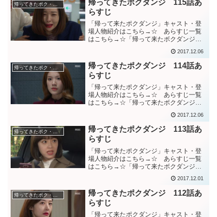
帰ってきたポクダンジ 115話あ
帰ってきたポク・ダンジ（棘と蜜）
たウン女史とソジンを...
らすじ
「帰って来たポクダンジ」キャスト・登
場人物紹介はこちら→☆ あらすじ一覧
はこちら→☆「帰って来たボクダンジ」
１１５話あらすじ事故後に回復に向かっ
2017.12.06
ていたミンギュをウン女史が揺さぶり、
ミンギュが頭をベッドに打ち付けたの映
帰ってきたポクダンジ 114話あ
帰ってきたポク・ダンジ（棘と蜜）
像を見て、衝撃を受けるソ...
らすじ
「帰って来たポクダンジ」キャスト・登
場人物紹介はこちら→☆ あらすじ一覧
はこちら→☆「帰って来たボクダンジ」
１１4話あらすじウン女史はジュシンから
2017.12.06
追われ、ファヨンはミンギュの事故の件
で逮捕される。ミンギュが事故のせいで
帰ってきたポクダンジ 113話あ
帰ってきたポク・ダンジ（棘と蜜）
亡くなったのではないと...
らすじ
「帰って来たポクダンジ」キャスト・登
場人物紹介はこちら→☆ あらすじ一覧
はこちら→☆「帰って来たボクダンジ」
１１３話あらすじ全てをパク会長にバラ
2017.12.01
そうと向かうジェジンたちを力づくで止
めようとするソジン。ソジンたちから逃
帰ってきたポクダンジ 112話あ
帰ってきたポク・ダンジ（棘と蜜）
げながら、持っている録音...
らすじ
「帰って来たポクダンジ」キャスト・登