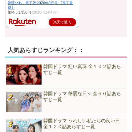
韓流ぴあ 電子版 2026年9月号 【電子書
籍】
価格：1,350円
(2026/7/24時点)
楽天で購入
人気あらすじランキング：：
韓国ドラマ 紅い真珠 全１０２話あら
すじ一覧
韓国ドラマ 華麗な日々 全５０話あら
すじ一覧
韓国ドラマ うれしい私たちの良い日
全１２０話あらすじ一覧