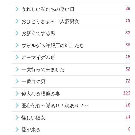
46
うれしい私たちの良い日
18
おひとりさま～一人酒男女
52
お膳立てする男
56
ウォルゲス洋服店の紳士たち
18
オーマイグムビ
52
一度行って来ました
72
一番目の男
123
偉大なる糟糠の妻
18
医心伝心～脈あり！恋あり？～
14
怪しい彼女
6
愛が来る