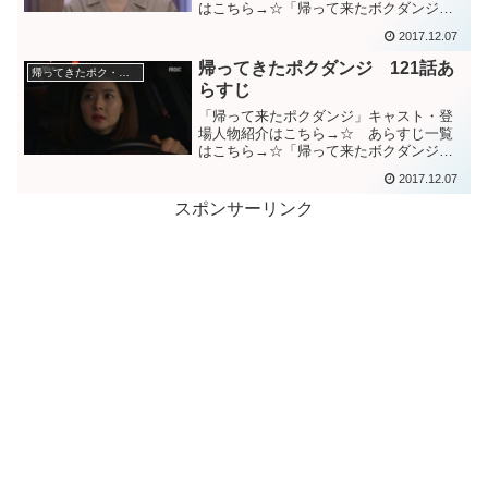
はこちら→☆「帰って来たボクダンジ」
１２２話あらすじシン会長の殺人未遂容
2017.12.07
疑のソジンの裁判が始まる。裁判ではミ
ンギュとの間に子供が居ることや、次々
帰ってきたポクダンジ 121話あ
帰ってきたポク・ダンジ（棘と蜜）
にソジンの悪事が明らかに...
らすじ
「帰って来たポクダンジ」キャスト・登
場人物紹介はこちら→☆ あらすじ一覧
はこちら→☆「帰って来たボクダンジ」
１２１話あらすじソンヒョンを心配して
2017.12.07
やって来たダンジに驚くソジン。そこに
あった材木が崩れ、ソンヒョンを庇って
スポンサーリンク
代わりに木材の下敷きにな...