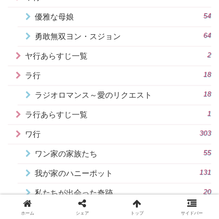
54
優雅な母娘
64
勇敢無双ヨン・スジョン
2
ヤ行あらすじ一覧
18
ラ行
18
ラジオロマンス～愛のリクエスト
1
ラ行あらすじ一覧
303
ワ行
55
ワン家の家族たち
131
我が家のハニーポット
20
私たちが出会った奇跡
1
私たちのブルース
ホーム
シェア
トップ
サイドバー