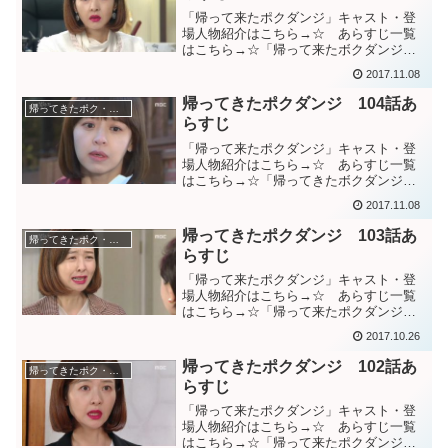
「帰って来たポクダンジ」キャスト・登
場人物紹介はこちら→☆ あらすじ一覧
はこちら→☆「帰って来たボクダンジ」
105話あらすじダンジに携帯を奪われそう
2017.11.08
になり、慌てて映像を削除するファヨ
ン。その携帯を奪うダンジ。ファヨンが
帰ってきたポクダンジ 104話あ
帰ってきたポク・ダンジ（棘と蜜）
ミンギュの病室映像を持...
らすじ
「帰って来たポクダンジ」キャスト・登
場人物紹介はこちら→☆ あらすじ一覧
はこちら→☆「帰ってきたボクダンジ」
１０４話あらすじウン女史の秘書に拉致
2017.11.08
されるウジン母。ウジン母が車の窓から
投げ捨てた昔の写真を見て、それに写る
帰ってきたポクダンジ 103話あ
帰ってきたポク・ダンジ（棘と蜜）
のがウジンとソジンだと気...
らすじ
「帰って来たポクダンジ」キャスト・登
場人物紹介はこちら→☆ あらすじ一覧
はこちら→☆「帰って来たポクダンジ」
１０３話あらすじジョンウクと共に会社
2017.10.26
に現れたウジン母に驚くウン女史。息子
ウジンと20年も絶縁状態にしたウン女史
帰ってきたポクダンジ 102話あ
帰ってきたポク・ダンジ（棘と蜜）
を許せないウジン母。ウ...
らすじ
「帰って来たポクダンジ」キャスト・登
場人物紹介はこちら→☆ あらすじ一覧
はこちら→☆「帰って来たポクダンジ」