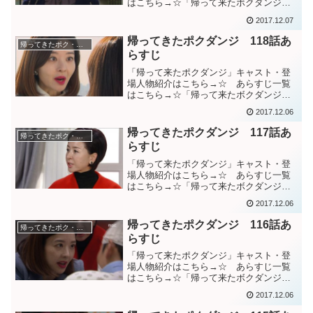
はこちら→☆「帰って来たボクダンジ」
１１９話あらすじチェ秘書の病室にソジ
2017.12.07
ンだけは助けてくれと懇願しにやって来
たウン女史は、そこでミンギュの殺人容
帰ってきたポクダンジ 118話あ
帰ってきたポク・ダンジ（棘と蜜）
疑で逮捕される。”母さん...
らすじ
「帰って来たポクダンジ」キャスト・登
場人物紹介はこちら→☆ あらすじ一覧
はこちら→☆「帰って来たボクダンジ」
１１８話あらすじ一緒に全てを明らかに
2017.12.06
して刑務所に入ろうと話すチェ秘書に、
反発するソジン。それなら死ぬと言うソ
帰ってきたポクダンジ 117話あ
帰ってきたポク・ダンジ（棘と蜜）
ジン。ソジンの自白を諦め...
らすじ
「帰って来たポクダンジ」キャスト・登
場人物紹介はこちら→☆ あらすじ一覧
はこちら→☆「帰って来たボクダンジ」
１１７話あらすじ”ソジンの持ち株を譲る
2017.12.06
から示談書に判を押せ”という横暴なウン
女史に怒るハクボン。ウン女史の弱みを
帰ってきたポクダンジ 116話あ
帰ってきたポク・ダンジ（棘と蜜）
握るファヨンから言わ...
らすじ
「帰って来たポクダンジ」キャスト・登
場人物紹介はこちら→☆ あらすじ一覧
はこちら→☆「帰って来たボクダンジ」
116話あらすじ病院内でソジンとウン女史
2017.12.06
に拉致されたチェ秘書をエレベーター内
で見つけるジョンウクとダンジ。拉致し