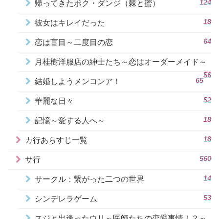
124
帰ってきたポク・ダンジ（棘と蜜）
18
彼女はキレイだった
64
恋は盲目～二度目の恋
月桂樹洋服店の紳士たち～恋はオーダーメイド～
56
65
結婚しようメンコンア！
52
華麗な日々
18
記憶～愛する人へ～
18
カ行あらすじ一覧
560
サ行
14
サークル：繋がった二つの世界
53
シンデレラゲーム
スジと出逢ったウリ～医師たちの恋愛事情！？～