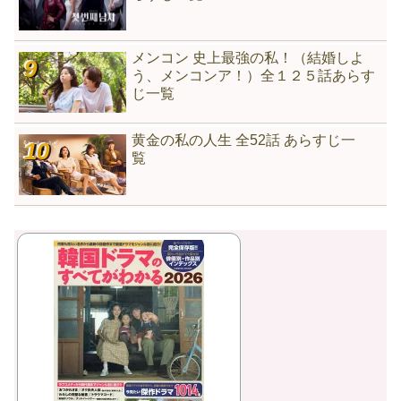
メンコン 史上最強の私！（結婚しよ
う、メンコンア！）全１２５話あらす
じ一覧
黄金の私の人生 全52話 あらすじ一
覧