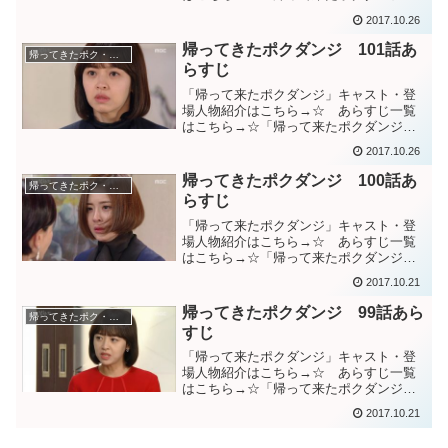
１０２話あらすじ”あなたがマレン会長で
2017.10.26
はなくソン・ウジンだとバレたらジョン
ウクたちはソジンをただじゃ置かないだ
帰ってきたポクダンジ 101話あ
帰ってきたポク・ダンジ（棘と蜜）
ろう”と言うウン女史に...
らすじ
「帰って来たポクダンジ」キャスト・登
場人物紹介はこちら→☆ あらすじ一覧
はこちら→☆「帰って来たポクダンジ」
１０１話あらすじウジン母を拉致したウ
2017.10.26
ン女史。”言うとおりにしたら父親がウジ
ンにした事への補償をする””ダンジたちが
帰ってきたポクダンジ 100話あ
帰ってきたポク・ダンジ（棘と蜜）
尋ねに来ても、何も...
らすじ
「帰って来たポクダンジ」キャスト・登
場人物紹介はこちら→☆ あらすじ一覧
はこちら→☆「帰って来たポクダンジ」
１００話あらすじ心停止状態になるジェ
2017.10.21
ヨン。泣き叫ぶウン女史。蘇生措置を受
け、何とか持ちこたえるジェヨン。ジェ
帰ってきたポクダンジ 99話あら
帰ってきたポク・ダンジ（棘と蜜）
ヨンに万が一の事が有った...
すじ
「帰って来たポクダンジ」キャスト・登
場人物紹介はこちら→☆ あらすじ一覧
はこちら→☆「帰って来たポクダンジ」
９９話あらすじ理事にならせたのに合併
2017.10.21
の発表したとダンジに怒るウン女史た
ち。20年の間、海外の裏金20億を管理し