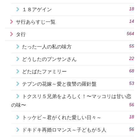
18
１８アゲイン
14
サ行あらすじ一覧
564
タ行
55
たった一人の私の味方
22
どうしたのプンサンさん
68
どたばたファミリー
53
テプンの花嫁～愛と復讐の羅針盤
トクスリ５兄弟をよろしく！〜マッコリは甘い恋
56
の味〜
18
トッケビ～君がくれた愛しい日々～
56
ドキドキ再婚ロマンス～子どもが５人