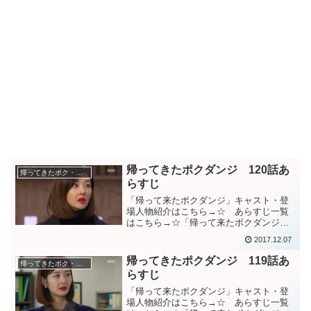
帰ってきたポクダンジ 120話あ
帰ってきたポク・ダンジ（棘と蜜）
らすじ
「帰って来たポクダンジ」キャスト・登
場人物紹介はこちら→☆ あらすじ一覧
はこちら→☆「帰って来たボクダンジ」
１２０話あらすじミンギュが最期、自分
2017.12.07
ではなくダンジたち家族を選んだことを
チェ秘書から聞いてショックを受けるソ
帰ってきたポクダンジ 119話あ
帰ってきたポク・ダンジ（棘と蜜）
ジン。”事故現場にソジン...
らすじ
「帰って来たポクダンジ」キャスト・登
場人物紹介はこちら→☆ あらすじ一覧