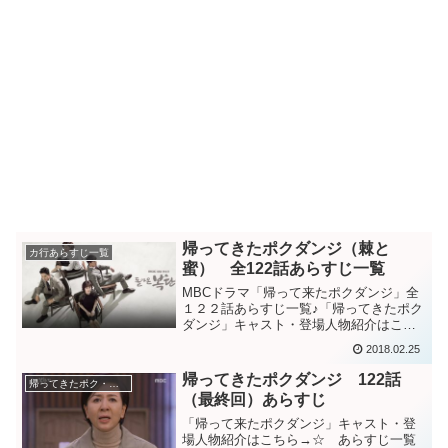
帰ってきたポクダンジ（棘と
カ行あらすじ一覧
蜜） 全122話あらすじ一覧
MBCドラマ「帰って来たポクダンジ」全
１２２話あらすじ一覧♪「帰ってきたポク
ダンジ」キャスト・登場人物紹介はこち
ら→☆バスの運転手として働くダンジ
2018.02.25
は、以前働いていた会社の社長の息子働
くミンギュに思いを寄せている。しか
帰ってきたポクダンジ 122話
帰ってきたポク・ダンジ（棘と蜜）
し、ミンギュには忘れられ...
（最終回）あらすじ
「帰って来たポクダンジ」キャスト・登
場人物紹介はこちら→☆ あらすじ一覧