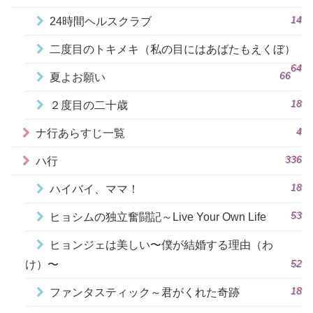
14
24時間ヘルスクラブ
二度目のトキメキ（私の目にはあばたもえくぼ）
64
66
夏よお願い
18
２度目の二十歳
4
ナ行あらすじ一覧
336
ハ行
18
ハイバイ、ママ！
53
ヒョシムの独立奮闘記～Live Your Own Life
ヒョンジェは美しい〜僕が結婚する理由（わ
52
け）〜
18
ファンタスティック～君がくれた奇跡