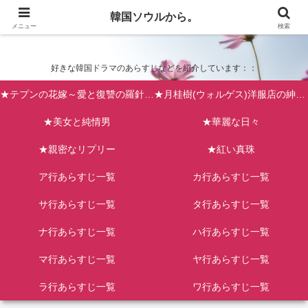
韓国ソウルから。
韓国ソウルから。
メニュー
検索
好きな韓国ドラマのあらすじなどを紹介しています：：
★テプンの花嫁～愛と復讐の羅針盤（台風の新婦）
★月桂樹(ウォルゲス)洋服店の紳士たち
★美女と純情男
★華麗な日々
★親密なリプリー
★紅い真珠
ア行あらすじ一覧
カ行あらすじ一覧
サ行あらすじ一覧
タ行あらすじ一覧
ナ行あらすじ一覧
ハ行あらすじ一覧
マ行あらすじ一覧
ヤ行あらすじ一覧
ラ行あらすじ一覧
ワ行あらすじ一覧