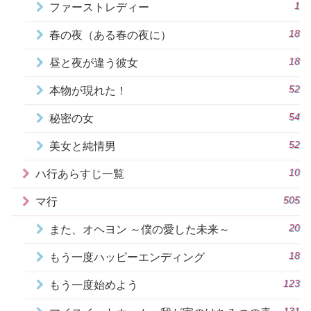
1
ファーストレディー
18
春の夜（ある春の夜に）
18
昼と夜が違う彼女
52
本物が現れた！
54
秘密の女
52
美女と純情男
10
ハ行あらすじ一覧
505
マ行
20
また、オヘヨン ～僕の愛した未来～
18
もう一度ハッピーエンディング
123
もう一度始めよう