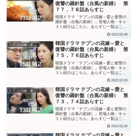
識が混沌としているのは単...
復讐の羅針盤（台風の新婦） 第
７７，７８話あらすじ
韓国ドラマ「テプンの花嫁～愛と復讐の
羅針盤（台風の新婦）」登場人物・キャ
スト紹介はこちら。あらすじ一覧はこち
ら。韓国ドラマ「テプンの花嫁～愛と復
2023.02.09
讐の羅針盤（台風の新婦）」第７７話あ
らすじ天山花の資料の在り処を探したい
韓国ドラマ テプンの花嫁～愛と
テプンの花嫁～愛と復讐の羅針盤
ソヨンに、”永遠の愛・・...
復讐の羅針盤（台風の新婦） 第
７５，７６話あらすじ
韓国ドラマ「テプンの花嫁～愛と復讐の
羅針盤（台風の新婦）」登場人物・キャ
スト紹介はこちら。あらすじ一覧はこち
ら。韓国ドラマ「テプンの花嫁～愛と復
2023.02.03
讐の羅針盤（台風の新婦）」第７５話あ
らすじ”パラム”と呼ぶペクサンに驚くソヨ
韓国ドラマ テプンの花嫁～愛と
テプンの花嫁～愛と復讐の羅針盤
ン。パラムが復讐する...
復讐の羅針盤（台風の新婦） 第
７３，７４話あらすじ
韓国ドラマ「テプンの花嫁～愛と復讐の
羅針盤（台風の新婦）」登場人物・キャ
スト紹介はこちら。あらすじ一覧はこち
ら。サンドゥルが生きていることに驚く
2023.02.03
インスン達。ソヨンではなく、自分に怒
りをぶつけろとパダとの結婚を言い出し
韓国ドラマ テプンの花嫁～愛と