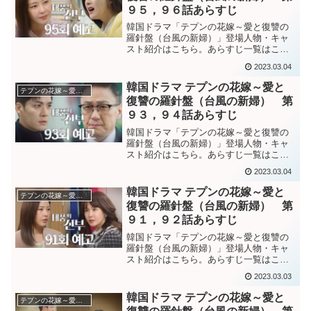
９５，９６話あらすじ
韓国ドラマ「テプンの花嫁～愛と復讐の
羅針盤（台風の新婦）」登場人物・キャ
スト紹介はこちら。あらすじ一覧はこち
ら。韓国ドラマ「テプンの花嫁～愛と復
2023.03.04
讐の羅針盤（台風の新婦）」第９５話あ
らすじパダに指示をして盗ませたのかと
韓国ドラマ テプンの花嫁～愛と
テプンの花嫁～愛と復讐の羅針盤
怒るペクサンに、否定する...
復讐の羅針盤（台風の新婦） 第
９３，９４話あらすじ
韓国ドラマ「テプンの花嫁～愛と復讐の
羅針盤（台風の新婦）」登場人物・キャ
スト紹介はこちら。あらすじ一覧はこち
ら。韓国ドラマ「テプンの花嫁～愛と復
2023.03.04
讐の羅針盤（台風の新婦）」第９３話あ
らすじモヨンとソヨンのDNA鑑定書を持
韓国ドラマ テプンの花嫁～愛と
テプンの花嫁～愛と復讐の羅針盤
っていたインスンを責め...
復讐の羅針盤（台風の新婦） 第
９１，９２話あらすじ
韓国ドラマ「テプンの花嫁～愛と復讐の
羅針盤（台風の新婦）」登場人物・キャ
スト紹介はこちら。あらすじ一覧はこち
ら。韓国ドラマ「テプンの花嫁～愛と復
2023.03.03
讐の羅針盤（台風の新婦）」第９１話あ
らすじ敵である自分とソヨンとは叶わな
韓国ドラマ テプンの花嫁～愛と
テプンの花嫁～愛と復讐の羅針盤
い関係、叶ってはいけない...