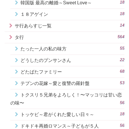
18
韓国版 最高の離婚～Sweet Love～
18
１８アゲイン
14
サ行あらすじ一覧
564
タ行
55
たった一人の私の味方
22
どうしたのプンサンさん
68
どたばたファミリー
53
テプンの花嫁～愛と復讐の羅針盤
トクスリ５兄弟をよろしく！〜マッコリは甘い恋
56
の味〜
18
トッケビ～君がくれた愛しい日々～
56
ドキドキ再婚ロマンス～子どもが５人