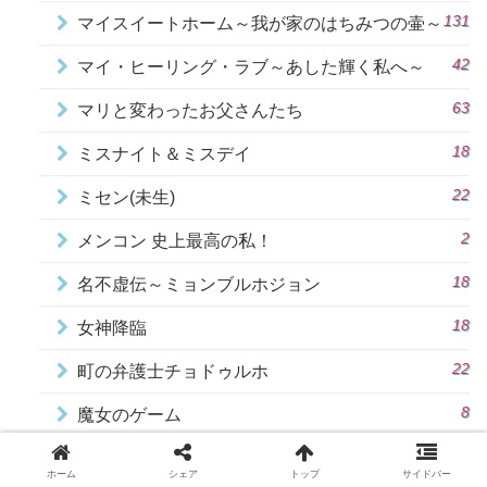
131
マイスイートホーム～我が家のはちみつの壷～
42
マイ・ヒーリング・ラブ～あした輝く私へ～
63
マリと変わったお父さんたち
18
ミスナイト＆ミスデイ
22
ミセン(未生)
2
メンコン 史上最高の私！
18
名不虚伝～ミョンブルホジョン
18
女神降臨
22
町の弁護士チョドゥルホ
8
魔女のゲーム
13
マ行あらすじ一覧
ホーム
シェア
トップ
サイドバー