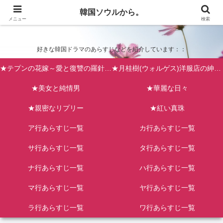
韓国ソウルから。
韓国ソウルから。
メニュー
検索
好きな韓国ドラマのあらすじなどを紹介しています：：
★テプンの花嫁～愛と復讐の羅針盤（台風の新婦）
★月桂樹(ウォルゲス)洋服店の紳士たち
★美女と純情男
★華麗な日々
★親密なリプリー
★紅い真珠
ア行あらすじ一覧
カ行あらすじ一覧
サ行あらすじ一覧
タ行あらすじ一覧
ナ行あらすじ一覧
ハ行あらすじ一覧
マ行あらすじ一覧
ヤ行あらすじ一覧
ラ行あらすじ一覧
ワ行あらすじ一覧