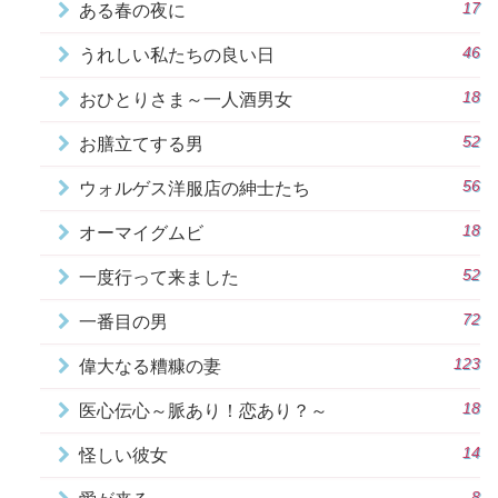
17
ある春の夜に
46
うれしい私たちの良い日
18
おひとりさま～一人酒男女
52
お膳立てする男
56
ウォルゲス洋服店の紳士たち
18
オーマイグムビ
52
一度行って来ました
72
一番目の男
123
偉大なる糟糠の妻
18
医心伝心～脈あり！恋あり？～
14
怪しい彼女
8