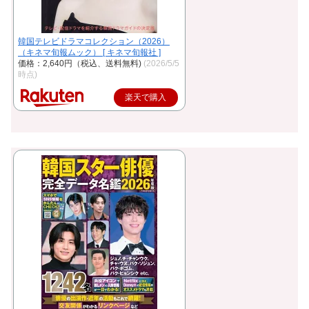
韓国テレビドラマコレクション（2026）
（キネマ旬報ムック） [ キネマ旬報社 ]
価格：2,640円（税込、送料無料)
(2026/5/5
時点)
楽天で購入