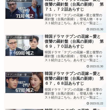
テプンの花嫁～愛と復讐の羅針盤
たサンドゥルに怒るテプン...
復讐の羅針盤（台風の新婦） 第
７１，７２話あらすじ
韓国ドラマ「テプンの花嫁～愛と復讐の
羅針盤（台風の新婦）」登場人物・キャ
スト紹介はこちら。あらすじ一覧はこち
ら。韓国ドラマ「テプンの花嫁～愛と復
2023.01.30
讐の羅針盤（台風の新婦）」第７１話あ
らすじパラムが生きていると聞き、それ
韓国ドラマ テプンの花嫁～愛と
テプンの花嫁～愛と復讐の羅針盤
はソヨンじゃないかと疑う...
復讐の羅針盤（台風の新婦） 第
６９，７０話あらすじ
韓国ドラマ「テプンの花嫁～愛と復讐の
羅針盤（台風の新婦）」登場人物・キャ
スト紹介はこちら。あらすじ一覧はこち
ら。韓国ドラマ「テプンの花嫁～愛と復
2023.01.30
讐の羅針盤（台風の新婦）」第６９話あ
らすじペクサンの隠し部屋に監禁されて
韓国ドラマ テプンの花嫁～愛と
テプンの花嫁～愛と復讐の羅針盤
いるモヨンは、正気ではな...
復讐の羅針盤（台風の新婦） 第
６７，６８話あらすじ
韓国ドラマ「テプンの花嫁～愛と復讐の
羅針盤（台風の新婦）」登場人物・キャ
スト紹介はこちら。あらすじ一覧はこち
ら。韓国ドラマ「テプンの花嫁～愛と復
2023.01.22
讐の羅針盤（台風の新婦）」第６７話あ
らすじモヨンを病院のVIP室から救出する