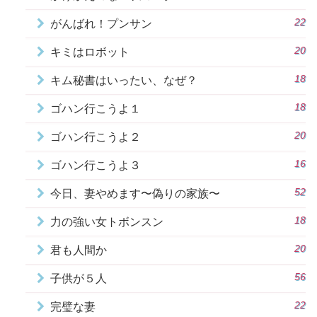
22
がんばれ！プンサン
20
キミはロボット
18
キム秘書はいったい、なぜ？
18
ゴハン行こうよ１
20
ゴハン行こうよ２
16
ゴハン行こうよ３
52
今日、妻やめます〜偽りの家族〜
18
力の強い女トボンスン
20
君も人間か
56
子供が５人
22
完璧な妻