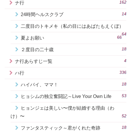
162
ナ行
14
24時間ヘルスクラブ
二度目のトキメキ（私の目にはあばたもえくぼ）
64
66
夏よお願い
18
２度目の二十歳
4
ナ行あらすじ一覧
336
ハ行
18
ハイバイ、ママ！
53
ヒョシムの独立奮闘記～Live Your Own Life
ヒョンジェは美しい〜僕が結婚する理由（わ
52
け）〜
18
ファンタスティック～君がくれた奇跡