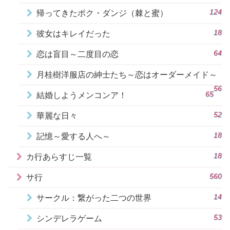
124
帰ってきたポク・ダンジ（棘と蜜）
18
彼女はキレイだった
64
恋は盲目～二度目の恋
月桂樹洋服店の紳士たち～恋はオーダーメイド～
56
65
結婚しようメンコンア！
52
華麗な日々
18
記憶～愛する人へ～
18
カ行あらすじ一覧
560
サ行
14
サークル：繋がった二つの世界
53
シンデレラゲーム