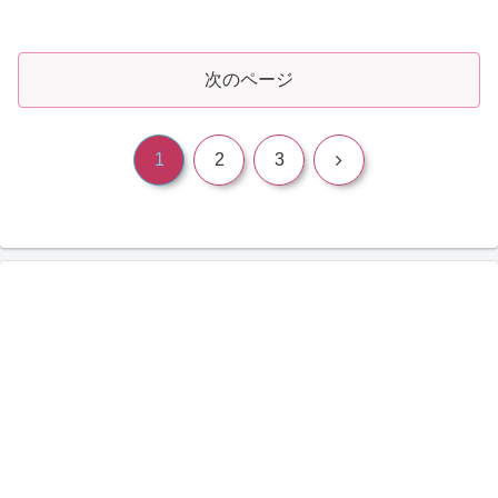
らすじ母娘の幸せな時間を過ごすモヨン
とソヨン。そんな二人に配...
次のページ
次
1
2
3
へ