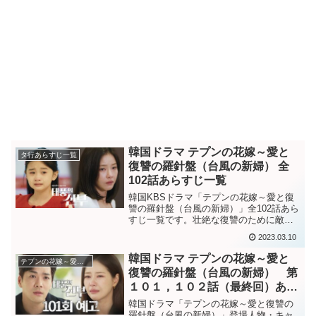
韓国ドラマ テプンの花嫁～愛と
タ行あらすじ一覧
復讐の羅針盤（台風の新婦） 全
102話あらすじ一覧
韓国KBSドラマ「テプンの花嫁～愛と復
讐の羅針盤（台風の新婦）」全102話あら
すじ一覧です。壮絶な復讐のために敵の
嫁になった女性のストーリー。韓国ドラ
2023.03.10
マ「テプンの花嫁～愛と復讐の羅針盤
（台風の新婦）」登場人物・キャスト紹
韓国ドラマ テプンの花嫁～愛と
テプンの花嫁～愛と復讐の羅針盤
介はこちら。韓国ドラ...
復讐の羅針盤（台風の新婦） 第
１０１，１０２話（最終回）あら
すじ
韓国ドラマ「テプンの花嫁～愛と復讐の
羅針盤（台風の新婦）」登場人物・キャ