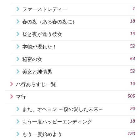
1
ファーストレディー
18
春の夜（ある春の夜に）
18
昼と夜が違う彼女
52
本物が現れた！
54
秘密の女
52
美女と純情男
10
ハ行あらすじ一覧
505
マ行
20
また、オヘヨン ～僕の愛した未来～
18
もう一度ハッピーエンディング
123
もう一度始めよう