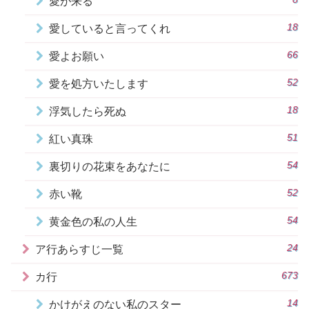
愛が来る
18
愛していると言ってくれ
66
愛よお願い
52
愛を処方いたします
18
浮気したら死ぬ
51
紅い真珠
54
裏切りの花束をあなたに
52
赤い靴
54
黄金色の私の人生
24
ア行あらすじ一覧
673
カ行
14
かけがえのない私のスター