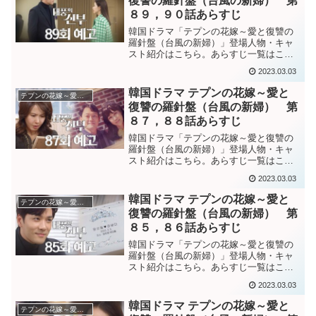
復讐の羅針盤（台風の新婦） 第
８９，９０話あらすじ
韓国ドラマ「テプンの花嫁～愛と復讐の
羅針盤（台風の新婦）」登場人物・キャ
スト紹介はこちら。あらすじ一覧はこち
ら。韓国ドラマ「テプンの花嫁～愛と復
2023.03.03
讐の羅針盤（台風の新婦）」第８９話あ
らすじペクサンは捕まってもどうやって
韓国ドラマ テプンの花嫁～愛と
テプンの花嫁～愛と復讐の羅針盤
も抜け出すだろうと考え、...
復讐の羅針盤（台風の新婦） 第
８７，８８話あらすじ
韓国ドラマ「テプンの花嫁～愛と復讐の
羅針盤（台風の新婦）」登場人物・キャ
スト紹介はこちら。あらすじ一覧はこち
ら。韓国ドラマ「テプンの花嫁～愛と復
2023.03.03
讐の羅針盤（台風の新婦）」第８７話あ
らすじオフィステルの情報などはサンド
韓国ドラマ テプンの花嫁～愛と
テプンの花嫁～愛と復讐の羅針盤
ゥルが送ったものだとパダ...
復讐の羅針盤（台風の新婦） 第
８５，８６話あらすじ
韓国ドラマ「テプンの花嫁～愛と復讐の
羅針盤（台風の新婦）」登場人物・キャ
スト紹介はこちら。あらすじ一覧はこち
ら。韓国ドラマ「テプンの花嫁～愛と復
2023.03.03
讐の羅針盤（台風の新婦）」第８５話あ
らすじソヨンがローズマリーアワーズの
韓国ドラマ テプンの花嫁～愛と
テプンの花嫁～愛と復讐の羅針盤
申込みを放棄してまで助け...