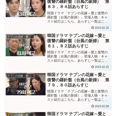
復讐の羅針盤（台風の新婦） 第
８３，８４話あらすじ
韓国ドラマ「テプンの花嫁～愛と復讐の
羅針盤（台風の新婦）」登場人物・キャ
スト紹介はこちら。あらすじ一覧はこち
ら。韓国ドラマ「テプンの花嫁～愛と復
2023.02.15
讐の羅針盤（台風の新婦）」第８３話あ
らすじサンドゥルを刺した実行犯がマ元
韓国ドラマ テプンの花嫁～愛と
テプンの花嫁～愛と復讐の羅針盤
刑事から殺人を依頼された...
復讐の羅針盤（台風の新婦） 第
８１，８２話あらすじ
韓国ドラマ「テプンの花嫁～愛と復讐の
羅針盤（台風の新婦）」登場人物・キャ
スト紹介はこちら。あらすじ一覧はこち
ら。韓国ドラマ「テプンの花嫁～愛と復
2023.02.15
讐の羅針盤（台風の新婦）」第８１話あ
らすじソヨンがパラムだと分かり、大き
韓国ドラマ テプンの花嫁～愛と
テプンの花嫁～愛と復讐の羅針盤
な衝撃を受けるインスン。...
復讐の羅針盤（台風の新婦） 第
７９，８０話あらすじ
韓国ドラマ「テプンの花嫁～愛と復讐の
羅針盤（台風の新婦）」登場人物・キャ
スト紹介はこちら。あらすじ一覧はこち
ら。韓国ドラマ「テプンの花嫁～愛と復
2023.02.09
讐の羅針盤（台風の新婦）」第７９話あ
らすじ病院で検査を受けたモヨンは、意
韓国ドラマ テプンの花嫁～愛と
テプンの花嫁～愛と復讐の羅針盤