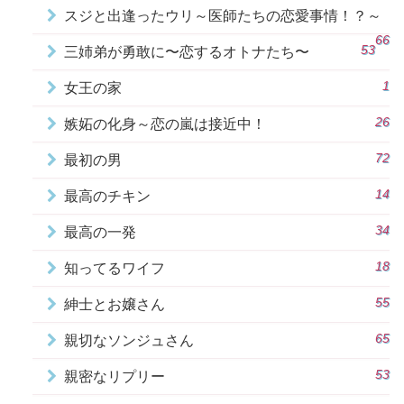
スジと出逢ったウリ～医師たちの恋愛事情！？～
66
53
三姉弟が勇敢に〜恋するオトナたち〜
1
女王の家
26
嫉妬の化身～恋の嵐は接近中！
72
最初の男
14
最高のチキン
34
最高の一発
18
知ってるワイフ
55
紳士とお嬢さん
65
親切なソンジュさん
53
親密なリプリー