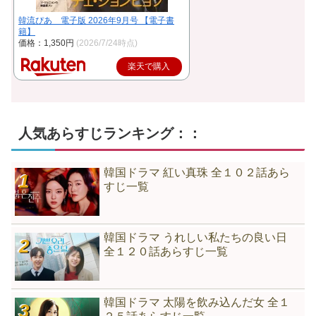
韓流ぴあ 電子版 2026年9月号 【電子書
籍】
価格：1,350円
(2026/7/24時点)
楽天で購入
人気あらすじランキング：：
韓国ドラマ 紅い真珠 全１０２話あら
すじ一覧
韓国ドラマ うれしい私たちの良い日
全１２０話あらすじ一覧
韓国ドラマ 太陽を飲み込んだ女 全１