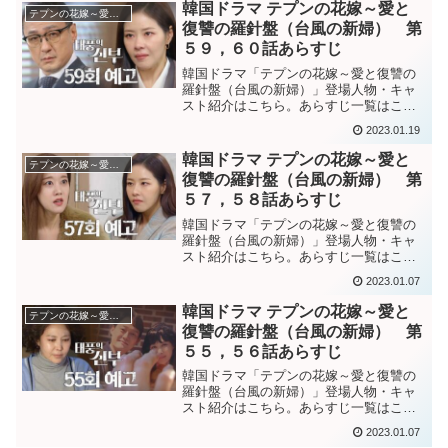
らすじソヨンとは”契約結婚”だが、婚姻届
韓国ドラマ テプンの花嫁～愛と
テプンの花嫁～愛と復讐の羅針盤
は提出するという条件...
復讐の羅針盤（台風の新婦） 第
５９，６０話あらすじ
韓国ドラマ「テプンの花嫁～愛と復讐の
羅針盤（台風の新婦）」登場人物・キャ
スト紹介はこちら。あらすじ一覧はこち
ら。韓国ドラマ「テプンの花嫁～愛と復
2023.01.19
讐の羅針盤（台風の新婦）」５９話あら
すじモヨンが拉致されたことを通報した
韓国ドラマ テプンの花嫁～愛と
テプンの花嫁～愛と復讐の羅針盤
ソヨンだったが、警察では...
復讐の羅針盤（台風の新婦） 第
５７，５８話あらすじ
韓国ドラマ「テプンの花嫁～愛と復讐の
羅針盤（台風の新婦）」登場人物・キャ
スト紹介はこちら。あらすじ一覧はこち
ら。韓国ドラマ「テプンの花嫁～愛と復
2023.01.07
讐の羅針盤（台風の新婦）」第５７話あ
らすじ記憶喪失のままのフリをしてヨン
韓国ドラマ テプンの花嫁～愛と
テプンの花嫁～愛と復讐の羅針盤
ジャと話すモヨン。”私が...
復讐の羅針盤（台風の新婦） 第
５５，５６話あらすじ
韓国ドラマ「テプンの花嫁～愛と復讐の
羅針盤（台風の新婦）」登場人物・キャ
スト紹介はこちら。あらすじ一覧はこち
ら。韓国ドラマ「テプンの花嫁～愛と復
2023.01.07
讐の羅針盤（台風の新婦）」第５５話あ