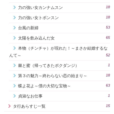
18
力の強い女カンナムスン
18
力の強い女トボンスン
53
台風の新婦
65
太陽を飲み込んだ女
本物（チンチャ）が現れた！～まさか結婚するな
52
んて～
1
棘と蜜（帰ってきたポクダンジ）
18
第３の魅力～終わらない恋の始まり～
63
蝶よ花よ～僕の大切な宝物～
1
貞淑なお仕事
15
タ行あらすじ一覧