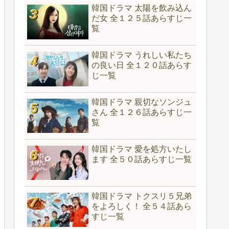
韓国ドラマ 太陽を飲み込ん
だ女 全１２５話あらすじ一
覧
韓国ドラマ うれしい私たち
の良い日 全１２０話あらす
じ一覧
韓国ドラマ 親切なソンジュ
さん 全１２６話あらすじ一
覧
韓国ドラマ 愛を処方いたし
ます 全５０話あらすじ一覧
韓国ドラマ トクスリ５兄弟
をよろしく！ 全５４話あら
すじ一覧