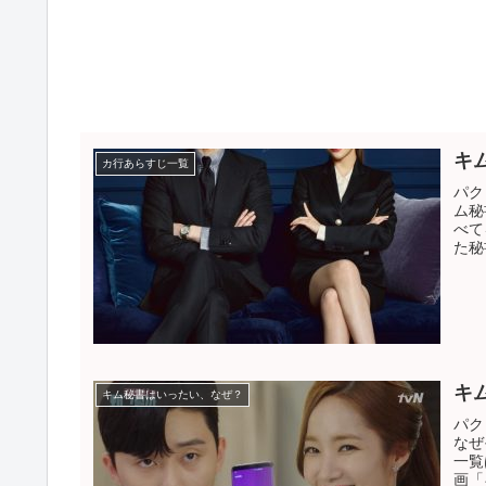
キ
カ行あらすじ一覧
パク
ム秘
べて
た秘
キ
キム秘書はいったい、なぜ？
パク
なぜ
一覧
画「