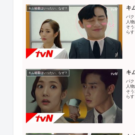
キム秘書はいったい、なぜ？
パク
人物
そう
らす
キ
キム秘書はいったい、なぜ？
パク
人物
そう
らす