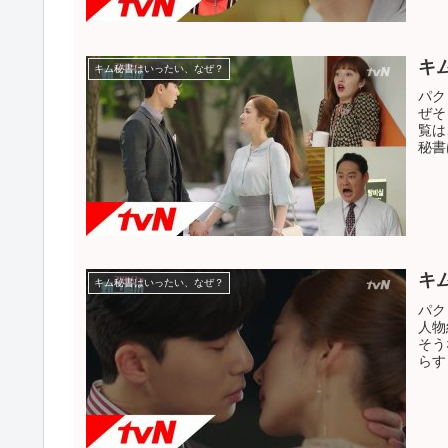
キ
キム秘書はいったい、なぜ？
パク
ぜそ
覧は
秘書
キム秘書はいったい、なぜ？
パク
人物
そう
らす