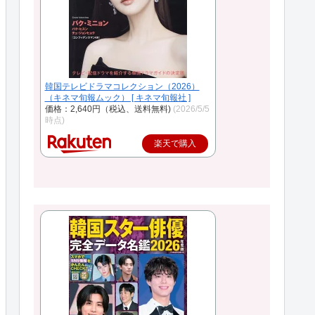
韓国テレビドラマコレクション（2026）
（キネマ旬報ムック） [ キネマ旬報社 ]
価格：2,640円（税込、送料無料)
(2026/5/5
時点)
楽天で購入