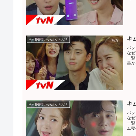
キ
キム秘書はいったい、なぜ？
パク
なぜ
一覧
書が
キ
キム秘書はいったい、なぜ？
パク
なぜ
一覧
ム秘