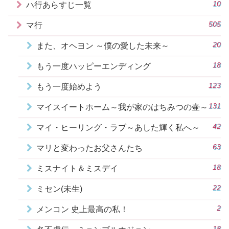
10
ハ行あらすじ一覧
505
マ行
20
また、オヘヨン ～僕の愛した未来～
18
もう一度ハッピーエンディング
123
もう一度始めよう
131
マイスイートホーム～我が家のはちみつの壷～
42
マイ・ヒーリング・ラブ～あした輝く私へ～
63
マリと変わったお父さんたち
18
ミスナイト＆ミスデイ
22
ミセン(未生)
2
メンコン 史上最高の私！
18