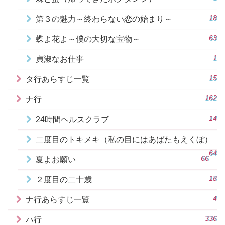
18
第３の魅力～終わらない恋の始まり～
63
蝶よ花よ～僕の大切な宝物～
1
貞淑なお仕事
15
タ行あらすじ一覧
162
ナ行
14
24時間ヘルスクラブ
二度目のトキメキ（私の目にはあばたもえくぼ）
64
66
夏よお願い
18
２度目の二十歳
4
ナ行あらすじ一覧
336
ハ行