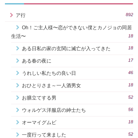
892
ア行
Oh！ご主人様〜恋ができない僕とカノジョの同居
18
生活〜
18
ある日私の家の玄関に滅亡が入ってきた
17
ある春の夜に
46
うれしい私たちの良い日
18
おひとりさま～一人酒男女
52
お膳立てする男
56
ウォルゲス洋服店の紳士たち
18
オーマイグムビ
52
一度行って来ました