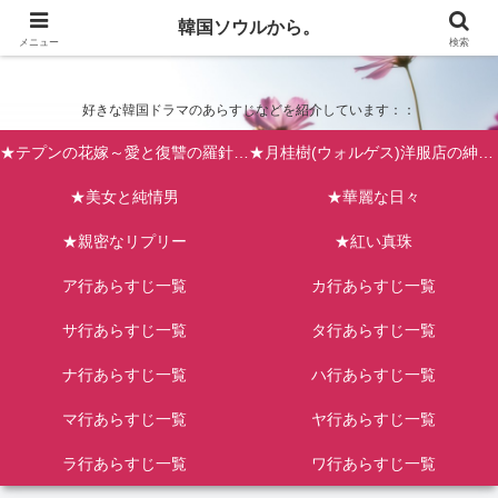
韓国ソウルから。
韓国ソウルから。
メニュー
検索
好きな韓国ドラマのあらすじなどを紹介しています：：
★テプンの花嫁～愛と復讐の羅針盤（台風の新婦）
★月桂樹(ウォルゲス)洋服店の紳士たち
★美女と純情男
★華麗な日々
★親密なリプリー
★紅い真珠
ア行あらすじ一覧
カ行あらすじ一覧
サ行あらすじ一覧
タ行あらすじ一覧
ナ行あらすじ一覧
ハ行あらすじ一覧
マ行あらすじ一覧
ヤ行あらすじ一覧
ラ行あらすじ一覧
ワ行あらすじ一覧