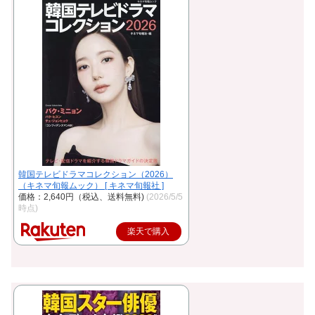
韓国テレビドラマコレクション（2026）
（キネマ旬報ムック） [ キネマ旬報社 ]
価格：2,640円（税込、送料無料)
(2026/5/5
時点)
楽天で購入