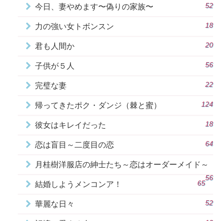
52
今日、妻やめます〜偽りの家族〜
18
力の強い女トボンスン
20
君も人間か
56
子供が５人
22
完璧な妻
124
帰ってきたポク・ダンジ（棘と蜜）
18
彼女はキレイだった
64
恋は盲目～二度目の恋
月桂樹洋服店の紳士たち～恋はオーダーメイド～
56
65
結婚しようメンコンア！
52
華麗な日々