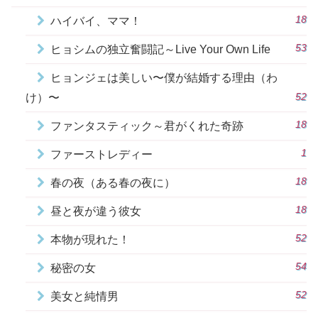
18
ハイバイ、ママ！
53
ヒョシムの独立奮闘記～Live Your Own Life
ヒョンジェは美しい〜僕が結婚する理由（わ
52
け）〜
18
ファンタスティック～君がくれた奇跡
1
ファーストレディー
18
春の夜（ある春の夜に）
18
昼と夜が違う彼女
52
本物が現れた！
54
秘密の女
52
美女と純情男