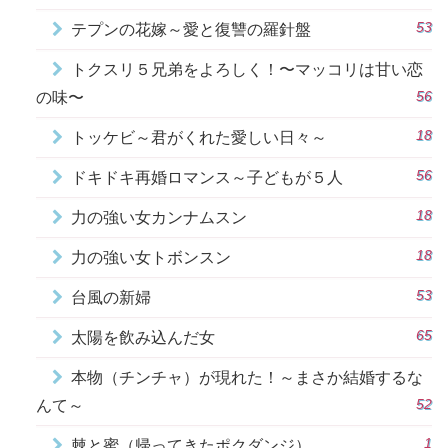
53
テプンの花嫁～愛と復讐の羅針盤
トクスリ５兄弟をよろしく！〜マッコリは甘い恋
56
の味〜
18
トッケビ～君がくれた愛しい日々～
56
ドキドキ再婚ロマンス～子どもが５人
18
力の強い女カンナムスン
18
力の強い女トボンスン
53
台風の新婦
65
太陽を飲み込んだ女
本物（チンチャ）が現れた！～まさか結婚するな
52
んて～
1
棘と蜜（帰ってきたポクダンジ）