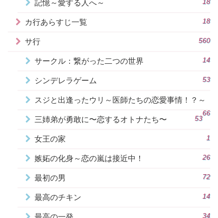
18
記憶～愛する人へ～
18
カ行あらすじ一覧
560
サ行
14
サークル：繋がった二つの世界
53
シンデレラゲーム
スジと出逢ったウリ～医師たちの恋愛事情！？～
66
53
三姉弟が勇敢に〜恋するオトナたち〜
1
女王の家
26
嫉妬の化身～恋の嵐は接近中！
72
最初の男
14
最高のチキン
34
最高の一発