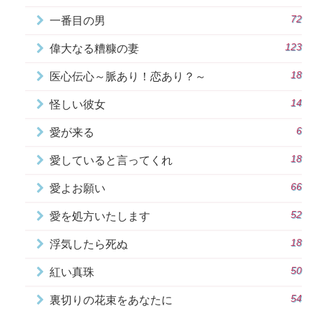
72
一番目の男
123
偉大なる糟糠の妻
18
医心伝心～脈あり！恋あり？～
14
怪しい彼女
6
愛が来る
18
愛していると言ってくれ
66
愛よお願い
52
愛を処方いたします
18
浮気したら死ぬ
50
紅い真珠
54
裏切りの花束をあなたに