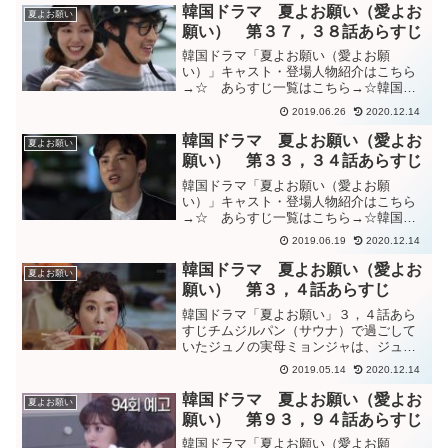
サンウォンに、”サンウォンと親の縁を切
韓国ドラマ 夏よお願い（愛よお
夏よお願い
らせてまですることじゃない...
願い） 第３７，３８話あらすじ
韓国ドラマ「夏よお願い（愛よお願
い）」キャスト・登場人物紹介はこちら
→☆ あらすじ一覧はこちら→☆韓国ド
ラマ「夏よお願い（愛よお願い）」３
2019.06.26
2020.12.14
７，３８話あらすじグミが降りて来たの
が分かり、急いで車に戻って車を出すサ
韓国ドラマ 夏よお願い（愛よお
夏よお願い
ンミ。”クムジュが女性と居たっ...
願い） 第３３，３４話あらすじ
韓国ドラマ「夏よお願い（愛よお願
い）」キャスト・登場人物紹介はこちら
→☆ あらすじ一覧はこちら→☆韓国ド
ラマ「夏よお願い（愛よお願い）」３
2019.06.19
2020.12.14
３，３４話あらすじサンミがジュノの母
親と会っていることに驚くサンウォン。
韓国ドラマ 夏よお願い（愛よお
夏よお願い
サンミとの結婚が頭をよぎり、酒...
願い） 第３，４話あらすじ
韓国ドラマ「夏よお願い」３，４話あら
すじチムジルパン（サウナ）で過ごして
いたジュノの実母ミョンジャは、ジュノ
が立派な医師になってテレビ番組に出て
2019.05.14
2020.12.14
いるのを見て驚く。勝手に他のチャンネ
ルに変えた女性客に怒り、喧嘩をするミ
韓国ドラマ 夏よお願い（愛よお
夏よお願い
ョンジャ。自身
願い） 第９３，９４話あらすじ
韓国ドラマ「夏よお願い（愛よお願