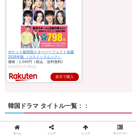
ポケット版韓国スターパーフェクト名鑑
2026年版 （コスミックムック）
価格：1,540円（税込、送料無料)
(2025/11/27時点)
楽天で購入
韓国ドラマ タイトル一覧：：
892
ア行
ホーム
シェア
トップ
サイドバー
Oh！ご主人様〜恋ができない僕とカノジョの同居