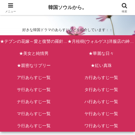
韓国ソウルから。
韓国ソウルから。
メニュー
検索
好きな韓国ドラマのあらすじなどを紹介しています：：
★テプンの花嫁～愛と復讐の羅針盤（台風の新婦）
★月桂樹(ウォルゲス)洋服店の紳士たち
★美女と純情男
★華麗な日々
★親密なリプリー
★紅い真珠
ア行あらすじ一覧
カ行あらすじ一覧
サ行あらすじ一覧
タ行あらすじ一覧
ナ行あらすじ一覧
ハ行あらすじ一覧
マ行あらすじ一覧
ヤ行あらすじ一覧
ラ行あらすじ一覧
ワ行あらすじ一覧