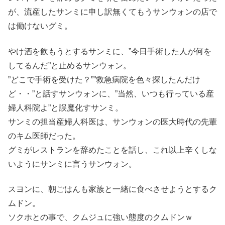
が、流産したサンミに申し訳無くてもうサンウォンの店で
は働けないグミ。
やけ酒を飲もうとするサンミに、”今日手術した人が何を
してるんだ”と止めるサンウォン。
”どこで手術を受けた？””救急病院を色々探したんだけ
ど・・”と話すサンウォンに、”当然、いつも行っている産
婦人科院よ”と誤魔化すサンミ。
サンミの担当産婦人科医は、サンウォンの医大時代の先輩
のキム医師だった。
グミがレストランを辞めたことを話し、これ以上辛くしな
いようにサンミに言うサンウォン。
スヨンに、朝ごはんも家族と一緒に食べさせようとするク
ムドン。
ソクホとの事で、クムジュに強い態度のクムドンｗ