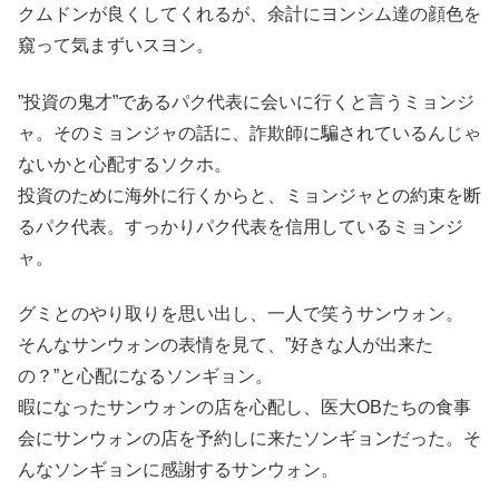
クムドンが良くしてくれるが、余計にヨンシム達の顔色を
窺って気まずいスヨン。
”投資の鬼才”であるパク代表に会いに行くと言うミョンジ
ャ。そのミョンジャの話に、詐欺師に騙されているんじゃ
ないかと心配するソクホ。
投資のために海外に行くからと、ミョンジャとの約束を断
るパク代表。すっかりパク代表を信用しているミョンジ
ャ。
グミとのやり取りを思い出し、一人で笑うサンウォン。
そんなサンウォンの表情を見て、”好きな人が出来た
の？”と心配になるソンギョン。
暇になったサンウォンの店を心配し、医大OBたちの食事
会にサンウォンの店を予約しに来たソンギョンだった。そ
んなソンギョンに感謝するサンウォン。