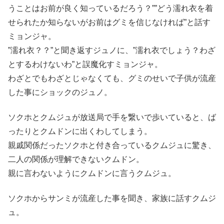
うことはお前が良く知っているだろう？””どう濡れ衣を着
せられたか知らないがお前はグミを信じなければ”と話す
ミョンジャ。
”濡れ衣？？”と聞き返すジュノに、”濡れ衣でしょう？わざ
とするわけないわ”と誤魔化すミョンジャ。
わざとでもわざとじゃなくても、グミのせいで子供が流産
した事にショックのジュノ。
ソクホとクムジュが放送局で手を繋いで歩いていると、ば
ったりとクムドンに出くわしてしまう。
親戚関係だったソクホと付き合っているクムジュに驚き、
二人の関係が理解できないクムドン。
親に言わないようにクムドンに言うクムジュ。
ソクホからサンミが流産した事を聞き、家族に話すクムジ
ュ。