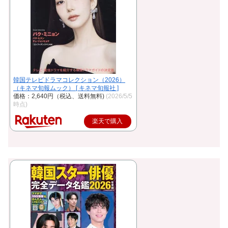
韓国テレビドラマコレクション（2026）
（キネマ旬報ムック） [ キネマ旬報社 ]
価格：2,640円（税込、送料無料)
(2026/5/5
時点)
楽天で購入