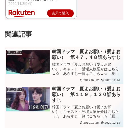
(2022/11/3時点)
楽天で購入
関連記事
韓国ドラマ 夏よお願い（愛よお
夏よお願い
願い） 第４７，４８話あらすじ
韓国ドラマ「夏よお願い（愛よお願
い）」キャスト・登場人物紹介はこちら
→☆ あらすじ一覧はこちら→☆「夏よ
お願い（愛よお願い）」４７，４８話あ
2019.07.12
2020.12.14
らすじ誕生日、ヨルムからバースデーカ
ードを貰って感動するグミ。自身の誕生
韓国ドラマ 夏よお願い（愛よお
夏よお願い
日をすっかり忘れていたグミだ...
願い） 第１１９，１２０話あら
すじ
韓国ドラマ「夏よお願い（愛よお願
い）」キャスト・登場人物紹介はこちら
→☆ あらすじ一覧はこちら→☆「夏よ
お願い（愛よお願い）」１１９，１２０
2019.10.25
2020.12.14
話あらすじ突然別れを切り出されて驚く