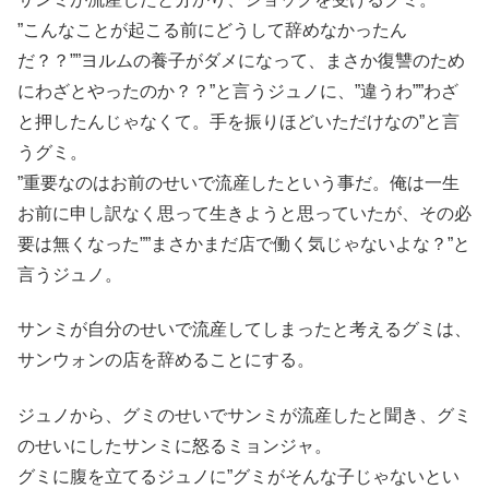
”こんなことが起こる前にどうして辞めなかったん
だ？？””ヨルムの養子がダメになって、まさか復讐のため
にわざとやったのか？？”と言うジュノに、”違うわ””わざ
と押したんじゃなくて。手を振りほどいただけなの”と言
うグミ。
”重要なのはお前のせいで流産したという事だ。俺は一生
お前に申し訳なく思って生きようと思っていたが、その必
要は無くなった””まさかまだ店で働く気じゃないよな？”と
言うジュノ。
サンミが自分のせいで流産してしまったと考えるグミは、
サンウォンの店を辞めることにする。
ジュノから、グミのせいでサンミが流産したと聞き、グミ
のせいにしたサンミに怒るミョンジャ。
グミに腹を立てるジュノに”グミがそんな子じゃないとい