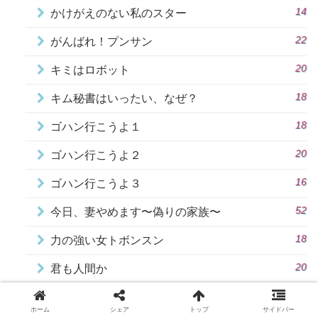
14
かけがえのない私のスター
22
がんばれ！プンサン
20
キミはロボット
18
キム秘書はいったい、なぜ？
18
ゴハン行こうよ１
20
ゴハン行こうよ２
16
ゴハン行こうよ３
52
今日、妻やめます〜偽りの家族〜
18
力の強い女トボンスン
20
君も人間か
56
子供が５人
ホーム
シェア
トップ
サイドバー