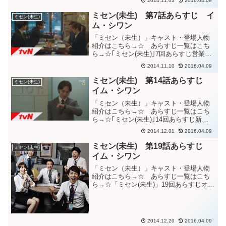
2014.11.03
2016.04.09
示しない。会社で時間をもてあますベッ
キ。グレは営業3チームに溶け込み順調に
ミセン(未生) 第7話あらすじ イ
ミセン(未生)
仕事をしているよ...
ム・シワン
「ミセン（未生）」キャスト・登場人物
紹介はこちら→☆ あらすじ一覧はこち
ら→☆｢ミセン(未生)｣7回あらすじ営業3
チームは新しい事業案件を検討してい
2014.11.10
2016.04.09
る。営業部長が推す中国の件もあるが、
オ課長はイランの案件を進めたい。イラ
ミセン(未生) 第14話あらすじ
ミセン(未生)
ンの件はリスクが高い...
イム・シワン
「ミセン（未生）」キャスト・登場人物
紹介はこちら→☆ あらすじ一覧はこち
ら→☆｢ミセン(未生)｣14回あらすじ新年
になり、ワンインターナショナルでも仕
2014.12.01
2016.04.09
事始めの式典が行われた。営業3チームに
グレしか居ない時、IT営業チームのハム
ミセン(未生) 第19話あらすじ
ミセン(未生)
次長が訪ねてき...
イム・シワン
「ミセン（未生）」キャスト・登場人物
紹介はこちら→☆ あらすじ一覧はこち
ら→☆「ミセン(未生)」19回あらすじオ次
長に電話をかけて来た中国駐在員のソク
代理に進行中の専務の案件についていろ
いろ聞き、不当な部分を指摘するグレ。
会話も録音する。そ...
2014.12.20
2016.04.09