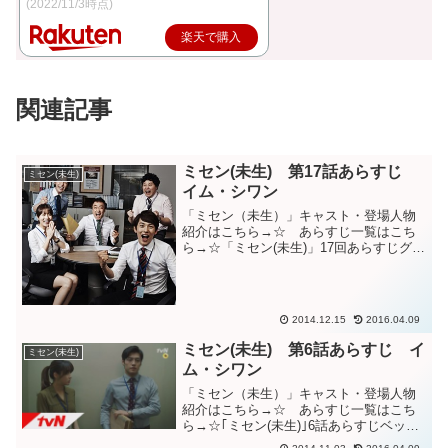
(2022/11/3時点)
楽天で購入
関連記事
ミセン(未生) 第17話あらすじ
ミセン(未生)
イム・シワン
「ミセン（未生）」キャスト・登場人物
紹介はこちら→☆ あらすじ一覧はこち
ら→☆「ミセン(未生)」17回あらすじグレ
の案件は担当者がキム代理に変わった。
自分の案件にばかり気を取られ、ほかの
業務がおろそかになるベッキはカン代理
に注意される。自分...
2014.12.15
2016.04.09
ミセン(未生) 第6話あらすじ イ
ミセン(未生)
ム・シワン
「ミセン（未生）」キャスト・登場人物
紹介はこちら→☆ あらすじ一覧はこち
ら→☆｢ミセン(未生)｣6話あらすじベッキ
は直属の上司カン代理はベッキに何も指