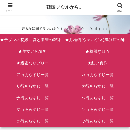
韓国ソウルから。
韓国ソウルから。
メニュー
検索
好きな韓国ドラマのあらすじなどを紹介しています：：
★テプンの花嫁～愛と復讐の羅針盤（台風の新婦）
★月桂樹(ウォルゲス)洋服店の紳士たち
★美女と純情男
★華麗な日々
★親密なリプリー
★紅い真珠
ア行あらすじ一覧
カ行あらすじ一覧
サ行あらすじ一覧
タ行あらすじ一覧
ナ行あらすじ一覧
ハ行あらすじ一覧
マ行あらすじ一覧
ヤ行あらすじ一覧
ラ行あらすじ一覧
ワ行あらすじ一覧