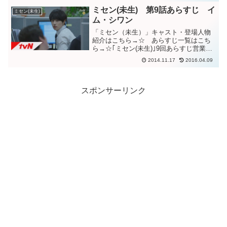
ミセン(未生) 第9話あらすじ イ
ミセン(未生)
ム・シワン
「ミセン（未生）」キャスト・登場人物
紹介はこちら→☆ あらすじ一覧はこち
ら→☆｢ミセン(未生)｣9回あらすじ営業3
チームに新しく配属されたパク課長。グ
2014.11.17
2016.04.09
レには、”コネ入社のやつか。高卒なんだ
って？運が良いね。”と高圧的に嫌味を言
う。オ課長は営...
スポンサーリンク