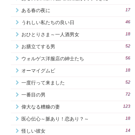
17
ある春の夜に
46
うれしい私たちの良い日
18
おひとりさま～一人酒男女
52
お膳立てする男
56
ウォルゲス洋服店の紳士たち
18
オーマイグムビ
52
一度行って来ました
72
一番目の男
123
偉大なる糟糠の妻
18
医心伝心～脈あり！恋あり？～
14
怪しい彼女