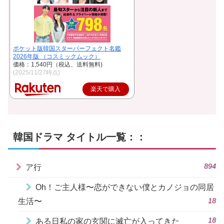
ポケット版韓国スターパーフェクト名鑑
2026年版 （コスミックムック）
価格：1,540円（税込、送料無料)
(2025/11/27時点)
楽天で購入
韓国ドラマ タイトル一覧：：
894
ア行
Oh！ご主人様〜恋ができない僕とカノジョの同居
18
生活〜
18
ある日私の家の玄関に滅亡が入ってきた