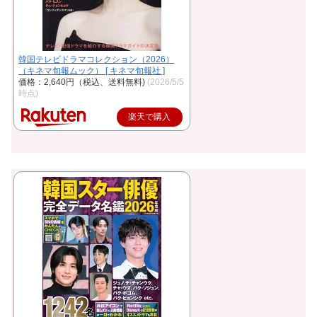
韓国テレビドラマコレクション（2026）
（キネマ旬報ムック） [ キネマ旬報社 ]
価格：2,640円（税込、送料無料)
(2026/5/5
時点)
楽天で購入