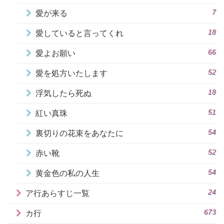
7
愛が来る
18
愛していると言ってくれ
66
愛よお願い
52
愛を処方いたします
18
浮気したら死ぬ
51
紅い真珠
54
裏切りの花束をあなたに
52
赤い靴
54
黄金色の私の人生
24
ア行あらすじ一覧
673
カ行