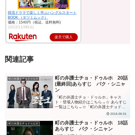
韓流ドラマで楽しく学ぶハングルスタート
BOOK （タツミムック）
価格：1540円（税込、送料無料)
(2022/11/3時点)
楽天で購入
関連記事
町の弁護士チョ・ドゥルホ 20話
町の弁護士チョドゥルホ
(最終回)あらすじ パク・シニャ
ン
「町の弁護士チョ・ドゥルホ」キャス
ト・登場人物紹介はこちら→☆ あらすじ
一覧はこちら→☆「町の弁護士チョドゥ
ルホ」20話(最終回)あらすじ”ヨンイルは
2016.06.01
罪を認めて総長候補から降りるのが道理
だ”と集まった記者たちに話すドゥルホ。
町の弁護士チョ・ドゥルホ 18話
町の弁護士チョドゥルホ
息子の罪を明らか...
あらすじ パク・シニャン