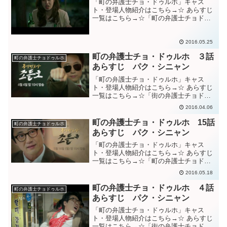
「町の弁護士チョ・ドゥルホ」キャス
ト・登場人物紹介はこちら→☆ あらすじ
一覧はこちら→☆「町の弁護士チョドゥ
ルホ」18話予告動画「町の弁護士チョド
ゥルホ」18話あらすじドゥルホの策によ
って、ヨンイルが借名口座によって持っ
2016.05.25
ていた300億を社会...
町の弁護士チョ・ドゥルホ ３話
町の弁護士チョドゥルホ
あらすじ パク・シニャン
「町の弁護士チョ・ドゥルホ」キャス
ト・登場人物紹介はこちら→☆ あらすじ
一覧はこちら→☆「街の弁護士チョドゥ
ルホ」第３話予告動画「町の弁護士チョ
2016.04.06
ドゥルホ」第３話あらすじ３年前、罪を
着ようとしたイルグを助けるために処理
町の弁護士チョ・ドゥルホ 15話
町の弁護士チョドゥルホ
した自分のせいで、罪を着...
あらすじ パク・シニャン
「町の弁護士チョ・ドゥルホ」キャス
ト・登場人物紹介はこちら→☆ あらすじ
一覧はこちら→☆「町の弁護士チョドゥ
ルホ」15話予告動画「町の弁護士チョド
2016.05.18
ゥルホ」15話あらすじドゥルホがチョン
会長を証人請求し、それを容認したヘギ
町の弁護士チョ・ドゥルホ ４話
町の弁護士チョドゥルホ
ョンに腹を立て、叱る...
あらすじ パク・シニャン
「町の弁護士チョ・ドゥルホ」キャス
ト・登場人物紹介はこちら→☆ あらすじ
一覧はこちら→☆「街の弁護士チョドゥ