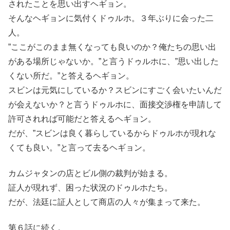
されたことを思い出すヘギョン。
そんなヘギョンに気付くドゥルホ。３年ぶりに会った二
人。
”ここがこのまま無くなっても良いのか？俺たちの思い出
がある場所じゃないか。”と言うドゥルホに、”思い出した
くない所だ。”と答えるヘギョン。
スビンは元気にしているか？スビンにすごく会いたいんだ
が会えないか？と言うドゥルホに、面接交渉権を申請して
許可されれば可能だと答えるヘギョン。
だが、”スビンは良く暮らしているからドゥルホが現れな
くても良い。”と言って去るヘギョン。
カムジャタンの店とビル側の裁判が始まる。
証人が現れず、困った状況のドゥルホたち。
だが、法廷に証人として商店の人々が集まって来た。
第６話に続く。