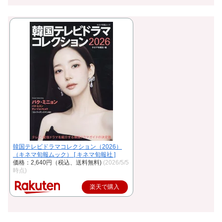
韓国テレビドラマコレクション（2026）
（キネマ旬報ムック） [ キネマ旬報社 ]
価格：2,640円（税込、送料無料)
(2026/5/5
時点)
楽天で購入