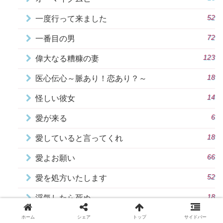
52
一度行って来ました
72
一番目の男
123
偉大なる糟糠の妻
18
医心伝心～脈あり！恋あり？～
14
怪しい彼女
6
愛が来る
18
愛していると言ってくれ
66
愛よお願い
52
愛を処方いたします
18
浮気したら死ぬ
50
紅い真珠
ホーム
シェア
トップ
サイドバー