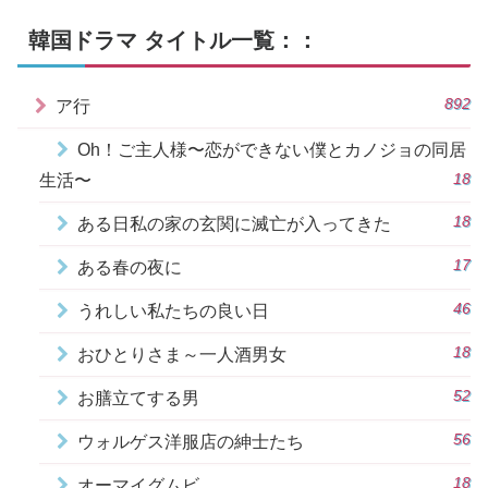
韓国ドラマ タイトル一覧：：
892
ア行
Oh！ご主人様〜恋ができない僕とカノジョの同居
18
生活〜
18
ある日私の家の玄関に滅亡が入ってきた
17
ある春の夜に
46
うれしい私たちの良い日
18
おひとりさま～一人酒男女
52
お膳立てする男
56
ウォルゲス洋服店の紳士たち
18
オーマイグムビ