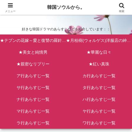
韓国ソウルから。
韓国ソウルから。
メニュー
検索
好きな韓国ドラマのあらすじなどを紹介しています：：
★テプンの花嫁～愛と復讐の羅針盤（台風の新婦）
★月桂樹(ウォルゲス)洋服店の紳士たち
★美女と純情男
★華麗な日々
★親密なリプリー
★紅い真珠
ア行あらすじ一覧
カ行あらすじ一覧
サ行あらすじ一覧
タ行あらすじ一覧
ナ行あらすじ一覧
ハ行あらすじ一覧
マ行あらすじ一覧
ヤ行あらすじ一覧
ラ行あらすじ一覧
ワ行あらすじ一覧