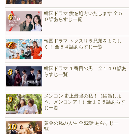
韓国ドラマ 愛を処方いたします 全５
０話あらすじ一覧
韓国ドラマ トクスリ５兄弟をよろし
く！ 全５４話あらすじ一覧
韓国ドラマ １番目の男 全１４０話あ
らすじ一覧
メンコン 史上最強の私！（結婚しよ
う、メンコンア！）全１２５話あらす
じ一覧
黄金の私の人生 全52話 あらすじ一
覧