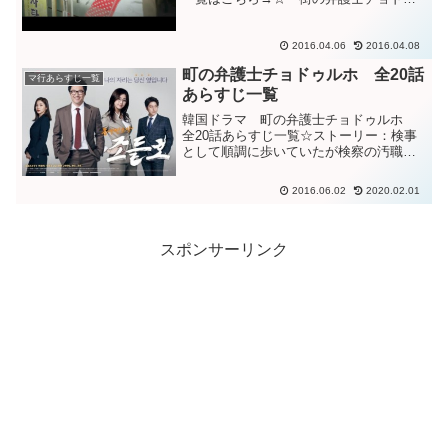
ルホ」第４回予告動画「町の弁護士チョ
ドゥルホ」４話あらすじ事故の目撃者の
お婆さんの持っている傘に驚くドゥル
2016.04.06
2016.04.08
ホ。検事ヨンイルやクムサン...
町の弁護士チョドゥルホ 全20話
マ行あらすじ一覧
あらすじ一覧
韓国ドラマ 町の弁護士チョドゥルホ
全20話あらすじ一覧☆ストーリー：検事
として順調に歩いていたが検察の汚職を
告発して人生の奈落に落ちたチョ・ドゥ
ルホは、下町の弁護士として第２の人生
2016.06.02
2020.02.01
を歩き始める。「町の弁護士チョ・ドゥ
ルホ」キャスト・登場人...
スポンサーリンク