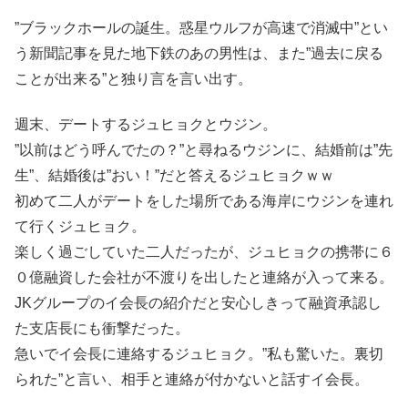
”ブラックホールの誕生。惑星ウルフが高速で消滅中”とい
う新聞記事を見た地下鉄のあの男性は、また”過去に戻る
ことが出来る”と独り言を言い出す。
週末、デートするジュヒョクとウジン。
”以前はどう呼んでたの？”と尋ねるウジンに、結婚前は”先
生”、結婚後は”おい！”だと答えるジュヒョクｗｗ
初めて二人がデートをした場所である海岸にウジンを連れ
て行くジュヒョク。
楽しく過ごしていた二人だったが、ジュヒョクの携帯に６
０億融資した会社が不渡りを出したと連絡が入って来る。
JKグループのイ会長の紹介だと安心しきって融資承認し
た支店長にも衝撃だった。
急いでイ会長に連絡するジュヒョク。”私も驚いた。裏切
られた”と言い、相手と連絡が付かないと話すイ会長。