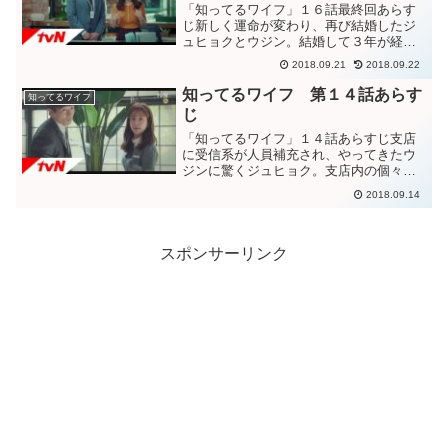
「知ってるワイフ」１６話最終回あらす
じ新しく運命が変わり、再び結婚したジ
ュヒョクとウジン。結婚して３年が経
ち、２人の子供にも恵まれた。共働きで
2018.09.21
2018.09.22
忙しいが、二人協力して子育てをしてい
た。銀行では、ジョンフはチーム長とな
知ってるワイフ 第１４話あらす
知ってるワイフ
り、ビョンチ
じ
「知ってるワイフ」１４話あらすじ支店
に受信系が人員補充され、やってきたウ
ジンに驚くジュヒョク。支店内の個々の
コーヒーの好みなども知っているウジン
2018.09.14
に驚く支店の人々。人事のチーム長に他
の支店に異動先が無いかこっそりと連絡
するジュヒョク
スポンサーリンク