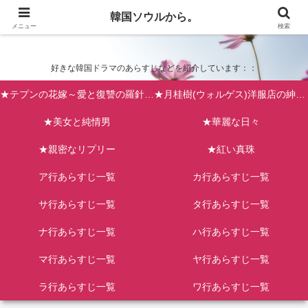
韓国ソウルから。
韓国ソウルから。
メニュー
検索
好きな韓国ドラマのあらすじなどを紹介しています：：
★テプンの花嫁～愛と復讐の羅針盤（台風の新婦）
★月桂樹(ウォルゲス)洋服店の紳士たち
★美女と純情男
★華麗な日々
★親密なリプリー
★紅い真珠
ア行あらすじ一覧
カ行あらすじ一覧
サ行あらすじ一覧
タ行あらすじ一覧
ナ行あらすじ一覧
ハ行あらすじ一覧
マ行あらすじ一覧
ヤ行あらすじ一覧
ラ行あらすじ一覧
ワ行あらすじ一覧