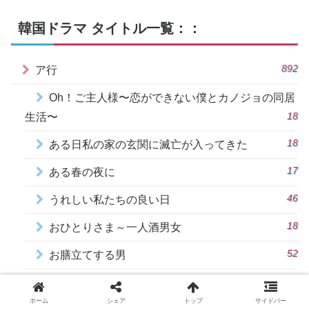
韓国ドラマ タイトル一覧：：
892
ア行
Oh！ご主人様〜恋ができない僕とカノジョの同居
18
生活〜
18
ある日私の家の玄関に滅亡が入ってきた
17
ある春の夜に
46
うれしい私たちの良い日
18
おひとりさま～一人酒男女
52
お膳立てする男
56
ウォルゲス洋服店の紳士たち
ホーム
シェア
トップ
サイドバー
18