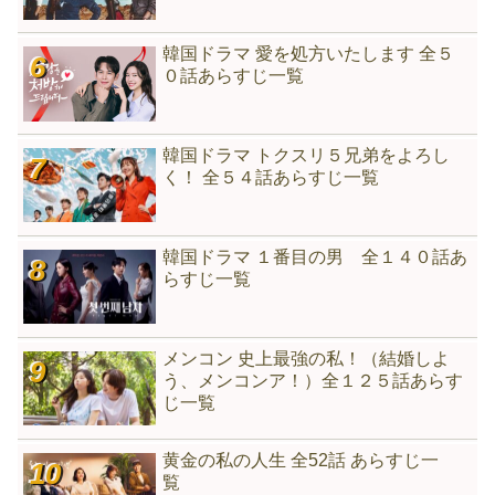
韓国ドラマ 愛を処方いたします 全５
０話あらすじ一覧
韓国ドラマ トクスリ５兄弟をよろし
く！ 全５４話あらすじ一覧
韓国ドラマ １番目の男 全１４０話あ
らすじ一覧
メンコン 史上最強の私！（結婚しよ
う、メンコンア！）全１２５話あらす
じ一覧
黄金の私の人生 全52話 あらすじ一
覧