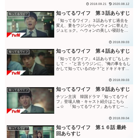
命的なラブストーリー。チソン主演 韓
2018.09.21
2020.08.12
国ドラマ「知ってるワイフ」登場人物・
キャスト紹介はこちら→☆第１話あらす
知ってるワイフ 第３話あらすじ
知ってるワイフ
じ 第２話あらすじ 第...
「知ってるワイフ」３話あらすじ過去を
変え、妻をウジンからヘウォンに替えた
ジュヒョク。ヘウォンの美しい寝顔を見
ながら、喜びで胸がいっぱいのジュヒョ
ク。一人、早朝にジョギングをするウジ
2018.09.03
ン。ウジンとのギリギリの生活とは違
い、全てが優
知ってるワイフ 第４話あらすじ
知ってるワイフ
「知ってるワイフ」４話あらすじ”もしか
して・・”と言うウジンに、”俺の事をもし
かして知っているのか？”とドキドキする
ジュヒョク。”先日、携帯無くしませんで
した？？”と言うウジン。携帯を拾った女
2018.09.03
性がウジンだと知るジュヒョク。
知ってるワイフ 第９話あらすじ
知ってるワイフ
チソン主演 韓国ドラマ「知ってるワイ
フ」登場人物・キャスト紹介はこちら
→☆ 「知ってるワイフ」あらすじ一覧
はこちら→☆「知ってるワイフ」９話予
告動画「知ってるワイフ」９話あらすじ
2018.09.04
ジュヒョクが地方に弔問に行くと嘘を付
いてウジンと会っていたのが...
知ってるワイフ 第１６話 最終
知ってるワイフ
回あらすじ