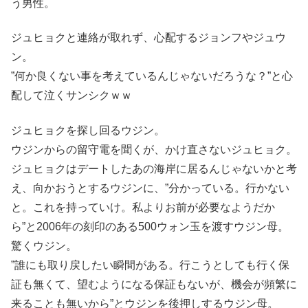
う男性。
ジュヒョクと連絡が取れず、心配するジョンフやジュウ
ン。
”何か良くない事を考えているんじゃないだろうな？”と心
配して泣くサンシクｗｗ
ジュヒョクを探し回るウジン。
ウジンからの留守電を聞くが、かけ直さないジュヒョク。
ジュヒョクはデートしたあの海岸に居るんじゃないかと考
え、向かおうとするウジンに、”分かっている。行かない
と。これを持っていけ。私よりお前が必要なようだか
ら”と2006年の刻印のある500ウォン玉を渡すウジン母。
驚くウジン。
”誰にも取り戻したい瞬間がある。行こうとしても行く保
証も無くて、望むようになる保証もないが、機会が頻繁に
来ることも無いから”とウジンを後押しするウジン母。