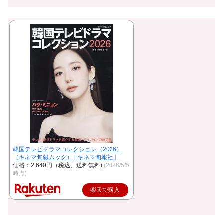
韓国テレビドラマコレクション（2026）
（キネマ旬報ムック） [ キネマ旬報社 ]
価格：2,640円（税込、送料無料)
(2026/5/5
時点)
楽天で購入