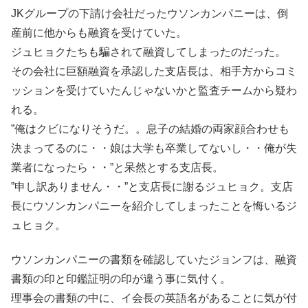
JKグループの下請け会社だったウソンカンパニーは、倒
産前に他からも融資を受けていた。
ジュヒョクたちも騙されて融資してしまったのだった。
その会社に巨額融資を承認した支店長は、相手方からコミ
ッションを受けていたんじゃないかと監査チームから疑わ
れる。
”俺はクビになりそうだ。。息子の結婚の両家顔合わせも
決まってるのに・・娘は大学も卒業してないし・・俺が失
業者になったら・・”と呆然とする支店長。
”申し訳ありません・・”と支店長に謝るジュヒョク。支店
長にウソンカンパニーを紹介してしまったことを悔いるジ
ュヒョク。
ウソンカンパニーの書類を確認していたジョンフは、融資
書類の印と印鑑証明の印が違う事に気付く。
理事会の書類の中に、イ会長の英語名があることに気が付