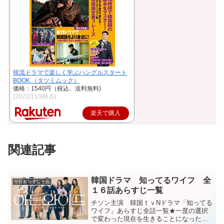
韓流ドラマで楽しく学ぶハングルスタート
BOOK （タツミムック）
価格：1540円（税込、送料無料)
(2022/11/3時点)
楽天で購入
関連記事
韓国ドラマ 知ってるワイフ 全
サ行あらすじ一覧
１６話あらすじ一覧
チソン主演 韓国ｔｖNドラマ「知ってる
ワイフ」あらすじ全話一覧★一度の選択
で変わった現在を生きることになった運