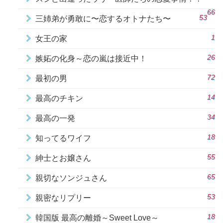
66
53
三姉弟が勇敢に〜恋するオトナたち〜
1
女王の家
26
嫉妬の化身～恋の嵐は接近中！
72
最初の男
14
最高のチキン
34
最高の一発
18
知ってるワイフ
55
紳士とお嬢さん
65
親切なソンジュさん
53
親密なリプリー
18
韓国版 最高の離婚～Sweet Love～