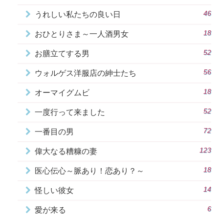
46
うれしい私たちの良い日
18
おひとりさま～一人酒男女
52
お膳立てする男
56
ウォルゲス洋服店の紳士たち
18
オーマイグムビ
52
一度行って来ました
72
一番目の男
123
偉大なる糟糠の妻
18
医心伝心～脈あり！恋あり？～
14
怪しい彼女
6
愛が来る