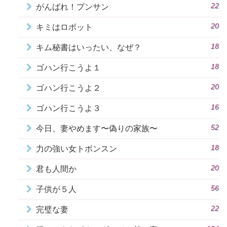
22
がんばれ！プンサン
20
キミはロボット
18
キム秘書はいったい、なぜ？
18
ゴハン行こうよ１
20
ゴハン行こうよ２
16
ゴハン行こうよ３
52
今日、妻やめます〜偽りの家族〜
18
力の強い女トボンスン
20
君も人間か
56
子供が５人
22
完璧な妻