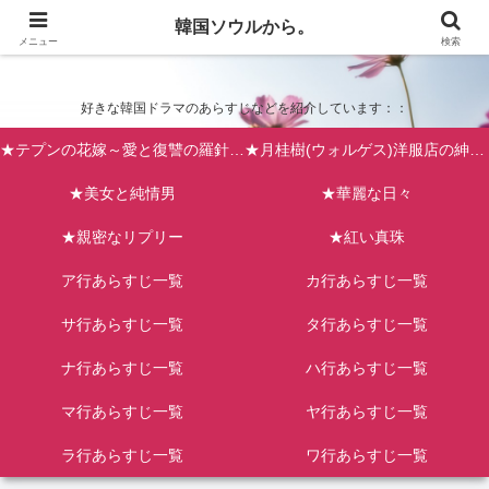
韓国ソウルから。
韓国ソウルから。
メニュー
検索
好きな韓国ドラマのあらすじなどを紹介しています：：
★テプンの花嫁～愛と復讐の羅針盤（台風の新婦）
★月桂樹(ウォルゲス)洋服店の紳士たち
★美女と純情男
★華麗な日々
★親密なリプリー
★紅い真珠
ア行あらすじ一覧
カ行あらすじ一覧
サ行あらすじ一覧
タ行あらすじ一覧
ナ行あらすじ一覧
ハ行あらすじ一覧
マ行あらすじ一覧
ヤ行あらすじ一覧
ラ行あらすじ一覧
ワ行あらすじ一覧