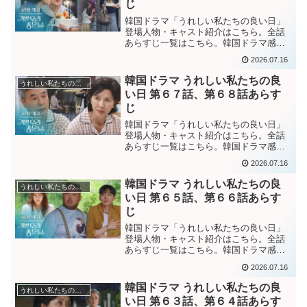
じ
韓国ドラマ「うれしい私たちの良い日」
登場人物・キャスト紹介はこちら。全話
あらすじ一覧はこちら。韓国ドラマ感想
ブログはこちら。から。韓国ドラマ「嬉
2026.07.16
しい私たちの良い日」第６９話あらす
じ”お母さん・・私がどれだけ待っていた
韓国ドラマ うれしい私たちの良
うれしい私たちの良い日
か・・”とずっと溜まって...
い日 第６７話、第６８話あらす
じ
韓国ドラマ「うれしい私たちの良い日」
登場人物・キャスト紹介はこちら。全話
あらすじ一覧はこちら。韓国ドラマ感想
ブログはこちら。から。韓国ドラマ「嬉
2026.07.16
しい私たちの良い日」第６７話あらすじ
エレベーターに閉じ込められた時も苦し
韓国ドラマ うれしい私たちの良
うれしい私たちの良い日
み出したギョルはパニッ...
い日 第６５話、第６６話あらす
じ
韓国ドラマ「うれしい私たちの良い日」
登場人物・キャスト紹介はこちら。全話
あらすじ一覧はこちら。韓国ドラマ感想
ブログはこちら。から。韓国ドラマ「う
2026.07.16
れしい私たちの良い日」第６５話あらす
じクォンシクを脅迫するドンパルに会い
韓国ドラマ うれしい私たちの良
うれしい私たちの良い日
に行き、交渉するスンリ。...
い日 第６３話、第６４話あらす