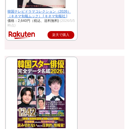
韓国テレビドラマコレクション（2026）
（キネマ旬報ムック） [ キネマ旬報社 ]
価格：2,640円（税込、送料無料)
(2026/5/5
時点)
楽天で購入