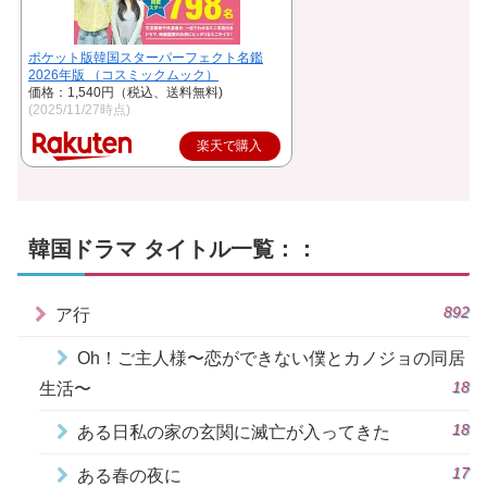
ポケット版韓国スターパーフェクト名鑑
2026年版 （コスミックムック）
価格：1,540円（税込、送料無料)
(2025/11/27時点)
楽天で購入
韓国ドラマ タイトル一覧：：
892
ア行
Oh！ご主人様〜恋ができない僕とカノジョの同居
18
生活〜
18
ある日私の家の玄関に滅亡が入ってきた
17
ある春の夜に