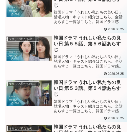
じ
韓国ドラマ「うれしい私たちの良い日」
登場人物・キャスト紹介はこちら。全話
あらすじ一覧はこちら。韓国ドラマ感想
ブログはこちら。から。韓国ドラマ「嬉
2026.06.25
しい私たちの良い日」第５７話あらすじ
遺伝子検査結果が届き、ヨンファの娘が
韓国ドラマ うれしい私たちの良
うれしい私たちの良い日
ヨンジャだったと分かる...
い日 第５５話、第５６話あらす
じ
韓国ドラマ「うれしい私たちの良い日」
登場人物・キャスト紹介はこちら。全話
あらすじ一覧はこちら。韓国ドラマ感想
ブログはこちら。から。韓国ドラマ「う
2026.06.25
れしい私たちの良い日」第５５話あらす
じヨンジャの毛髪を手に入れるために、
韓国ドラマ うれしい私たちの良
うれしい私たちの良い日
ダンス教室で掴みかかった...
い日 第５３話、第５４話あらす
じ
韓国ドラマ「うれしい私たちの良い日」
登場人物・キャスト紹介はこちら。全話
あらすじ一覧はこちら。韓国ドラマ感想
ブログはこちら。から。 韓国ドラマ「う
2026.06.25
れしい私たちの良い日」第５３話あらす
じ 母チソンを恋しがるビンナを見て、胸
韓国ドラマ うれしい私たちの良
うれしい私たちの良い日
が痛いウンヒョンとヨ...