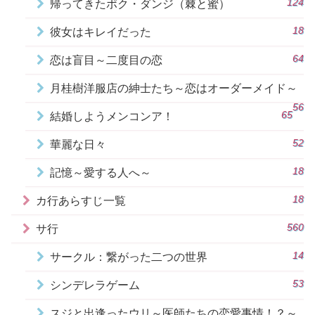
124
帰ってきたポク・ダンジ（棘と蜜）
18
彼女はキレイだった
64
恋は盲目～二度目の恋
月桂樹洋服店の紳士たち～恋はオーダーメイド～
56
65
結婚しようメンコンア！
52
華麗な日々
18
記憶～愛する人へ～
18
カ行あらすじ一覧
560
サ行
14
サークル：繋がった二つの世界
53
シンデレラゲーム
スジと出逢ったウリ～医師たちの恋愛事情！？～