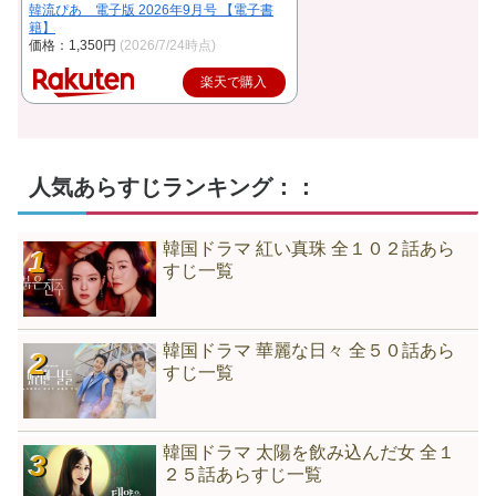
韓流ぴあ 電子版 2026年9月号 【電子書
籍】
価格：1,350円
(2026/7/24時点)
楽天で購入
人気あらすじランキング：：
韓国ドラマ 紅い真珠 全１０２話あら
すじ一覧
韓国ドラマ 華麗な日々 全５０話あら
すじ一覧
韓国ドラマ 太陽を飲み込んだ女 全１
２５話あらすじ一覧