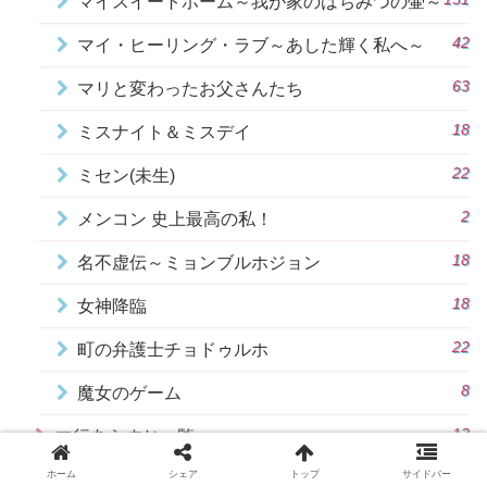
マイスイートホーム～我が家のはちみつの壷～
42
マイ・ヒーリング・ラブ～あした輝く私へ～
63
マリと変わったお父さんたち
18
ミスナイト＆ミスデイ
22
ミセン(未生)
2
メンコン 史上最高の私！
18
名不虚伝～ミョンブルホジョン
18
女神降臨
22
町の弁護士チョドゥルホ
8
魔女のゲーム
13
マ行あらすじ一覧
ホーム
シェア
トップ
サイドバー
118
ヤ行