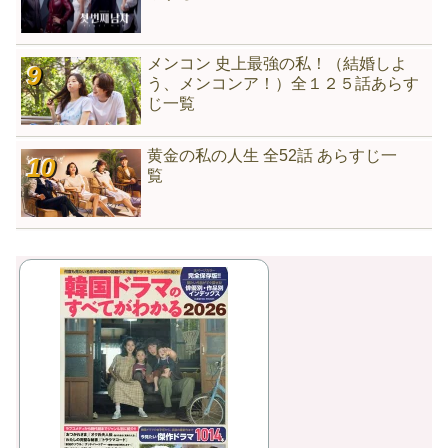
メンコン 史上最強の私！（結婚しよ
う、メンコンア！）全１２５話あらす
じ一覧
黄金の私の人生 全52話 あらすじ一
覧