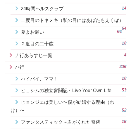
14
24時間ヘルスクラブ
二度目のトキメキ（私の目にはあばたもえくぼ）
64
66
夏よお願い
18
２度目の二十歳
4
ナ行あらすじ一覧
336
ハ行
18
ハイバイ、ママ！
53
ヒョシムの独立奮闘記～Live Your Own Life
ヒョンジェは美しい〜僕が結婚する理由（わ
52
け）〜
18
ファンタスティック～君がくれた奇跡