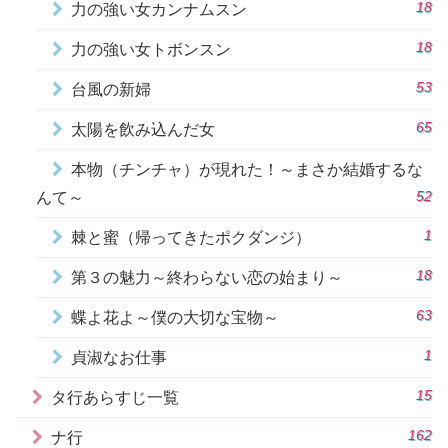
18
力の強い女カンナムスン
18
力の強い女トボンスン
53
台風の新婦
65
太陽を飲み込んだ女
本物（チンチャ）が現れた！～まさか結婚するな
52
んて～
1
棘と蜜（帰ってきたポクダンジ）
18
第３の魅力～終わらない恋の始まり～
63
蝶よ花よ～僕の大切な宝物～
1
貞淑なお仕事
15
タ行あらすじ一覧
162
ナ行