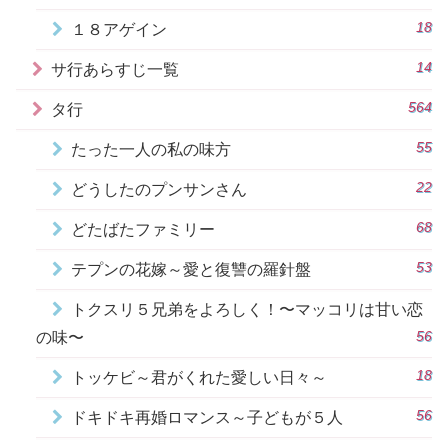
18
１８アゲイン
14
サ行あらすじ一覧
564
タ行
55
たった一人の私の味方
22
どうしたのプンサンさん
68
どたばたファミリー
53
テプンの花嫁～愛と復讐の羅針盤
トクスリ５兄弟をよろしく！〜マッコリは甘い恋
56
の味〜
18
トッケビ～君がくれた愛しい日々～
56
ドキドキ再婚ロマンス～子どもが５人