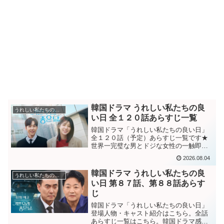
韓国ドラマ うれしい私たちの良
うれしい私たちの良い日
い日 全１２０話あらすじ一覧
韓国ドラマ「うれしい私たちの良い日」
全１２０話（予定）あらすじ一覧です★
世界一完璧な男とドジな女性の一触即発
の生死争奪戦！それぞれ「自分の人生の
2026.08.04
主人公」になりたい、さまざまな世代が
織りなすメロ家族ドラマ韓国ドラマ「う
韓国ドラマ うれしい私たちの良
うれしい私たちの良い日
れしい私たちの良い日」登...
い日 第８７話、第８８話あらす
じ
韓国ドラマ「うれしい私たちの良い日」
登場人物・キャスト紹介はこちら。全話
あらすじ一覧はこちら。韓国ドラマ感想