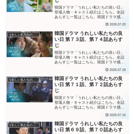
じ
韓国ドラマ「うれしい私たちの良い日」
登場人物・キャスト紹介はこちら。全話
あらすじ一覧はこちら。韓国ドラマ感想
ブログはこちら。から。韓国ドラマ「嬉
2026.07.20
しい私たちの良い日」第７５話あらすじ
コ会長と写るギョル実父の写真を見て、
韓国ドラマ うれしい私たちの良
うれしい私たちの良い日
どこか見覚えがあると感じ...
い日 第７３話、第７４話あらす
じ
韓国ドラマ「うれしい私たちの良い日」
登場人物・キャスト紹介はこちら。全話
あらすじ一覧はこちら。韓国ドラマ感想
ブログはこちら。から。韓国ドラマ「嬉
2026.07.18
しい私たちの良い日」第７３話あらすじ
父親と一緒に事故に遭った時の記憶が全
韓国ドラマ うれしい私たちの良
うれしい私たちの良い日
く無いギョル。チュ秘書に...
い日 第７１話、第７２話あらす
じ
韓国ドラマ「うれしい私たちの良い日」
登場人物・キャスト紹介はこちら。全話
あらすじ一覧はこちら。韓国ドラマ感想
ブログはこちら。から。韓国ドラマ「嬉
2026.07.16
しい私たちの良い日」第７１話あらすじ
悪夢に出て来たのは死んだ父親の姿だっ
韓国ドラマ うれしい私たちの良
うれしい私たちの良い日
たのかと考えるギョル。作...
い日 第６９話、第７０話あらす