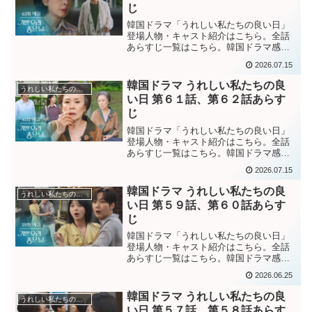
じ
韓国ドラマ「うれしい私たちの良い日」
登場人物・キャスト紹介はこちら。全話
あらすじ一覧はこちら。韓国ドラマ感想
ブログはこちら。から。韓国ドラマ「う
2026.07.15
れしい私たちの良い日」第６３話あらす
じ幼いウンエと公園で会った誕生日のあ
韓国ドラマ うれしい私たちの良
うれしい私たちの良い日
の日、実父が交通事故で亡...
い日 第６１話、第６２話あらす
じ
韓国ドラマ「うれしい私たちの良い日」
登場人物・キャスト紹介はこちら。全話
あらすじ一覧はこちら。韓国ドラマ感想
ブログはこちら。から。韓国ドラマ「う
2026.07.15
れしい私たちの良い日」第６１話あらす
じヨンジャが娘ヨンスンだったことに気
韓国ドラマ うれしい私たちの良
うれしい私たちの良い日
づき、近くに居ながらも気...
い日 第５９話、第６０話あらす
じ
韓国ドラマ「うれしい私たちの良い日」
登場人物・キャスト紹介はこちら。全話
あらすじ一覧はこちら。韓国ドラマ感想
ブログはこちら。から。韓国ドラマ「嬉
2026.06.25
しい私たちの良い日」第５９話あらすじ
ヨンジャから、息子夫婦が離婚して嫁が
韓国ドラマ うれしい私たちの良
うれしい私たちの良い日
子供を手放そうとしてい...
い日 第５７話、第５８話あらす