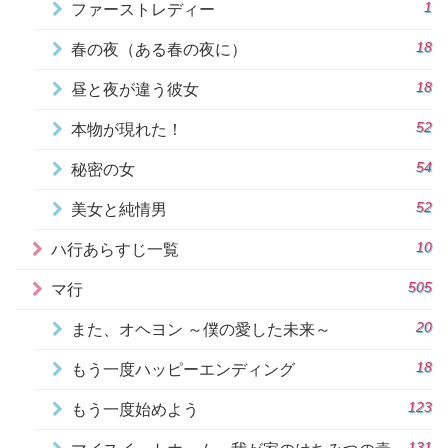
1
ファーストレディー
18
春の夜（ある春の夜に）
18
昼と夜が違う彼女
52
本物が現れた！
54
秘密の女
52
美女と純情男
10
ハ行あらすじ一覧
505
マ行
20
また、オヘヨン ～僕の愛した未来～
18
もう一度ハッピーエンディング
123
もう一度始めよう
131