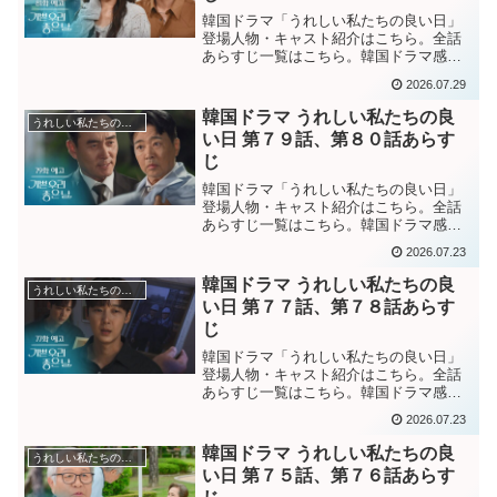
韓国ドラマ「うれしい私たちの良い日」
登場人物・キャスト紹介はこちら。全話
あらすじ一覧はこちら。韓国ドラマ感想
ブログはこちらから。韓国ドラマ「嬉し
2026.07.29
い私たちの良い日」第８１話あらすじま
だ韓国に残るかアメリカに戻るか悩んで
韓国ドラマ うれしい私たちの良
うれしい私たちの良い日
いるギョル。どちらにして...
い日 第７９話、第８０話あらす
じ
韓国ドラマ「うれしい私たちの良い日」
登場人物・キャスト紹介はこちら。全話
あらすじ一覧はこちら。韓国ドラマ感想
ブログはこちら。から。韓国ドラマ「嬉
2026.07.23
しい私たちの良い日」第７９話あらすじ
ウンエが探した記事によると、ギョル実
韓国ドラマ うれしい私たちの良
うれしい私たちの良い日
父が死亡した事故はギョル...
い日 第７７話、第７８話あらす
じ
韓国ドラマ「うれしい私たちの良い日」
登場人物・キャスト紹介はこちら。全話
あらすじ一覧はこちら。韓国ドラマ感想
ブログはこちら。から。韓国ドラマ「嬉
2026.07.23
しい私たちの良い日」第７７話あらすじ
ギョル実父の事故の年を聞いて驚いたソ
韓国ドラマ うれしい私たちの良
うれしい私たちの良い日
ンジュンは、ギョルにデチ...
い日 第７５話、第７６話あらす