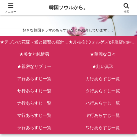
韓国ソウルから。
韓国ソウルから。
メニュー
検索
好きな韓国ドラマのあらすじなどを紹介しています：：
★テプンの花嫁～愛と復讐の羅針盤（台風の新婦）
★月桂樹(ウォルゲス)洋服店の紳士たち
★美女と純情男
★華麗な日々
★親密なリプリー
★紅い真珠
ア行あらすじ一覧
カ行あらすじ一覧
サ行あらすじ一覧
タ行あらすじ一覧
ナ行あらすじ一覧
ハ行あらすじ一覧
マ行あらすじ一覧
ヤ行あらすじ一覧
ラ行あらすじ一覧
ワ行あらすじ一覧