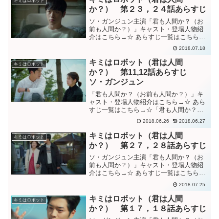
キミはロボット
に気付く。ロラに会う...
か？） 第２３，２４話あらすじ
ソ・ガンジュン主演「君も人間か？（お
前も人間か？）」キャスト・登場人物紹
介はこちら→☆ あらすじ一覧はこちら
→☆「君も人間か？」２３，２４話予告
2018.07.18
動画「君も人間か？」２３話あらすじ意
識が回復しても、目を閉じたまま様子を
キミはロボット（君は人間
キミはロボット
うかがっていた人間シン。...
か？） 第11,12話あらすじ
ソ・ガンジュン
「君も人間か？（お前も人間か？）」キ
ャスト・登場人物紹介はこちら→☆ あら
すじ一覧はこちら→☆「君も人間か？」
１１、１２話予告動画「君も人間か？」
2018.06.26
2018.06.27
１１話あらすじイェナとの結婚を拒絶す
るために「異性を拒絶する方法」を検索
キミはロボット（君は人間
キミはロボット
し、信頼できるソボンと...
か？） 第２７，２８話あらすじ
ソ・ガンジュン主演「君も人間か？（お
前も人間か？）」キャスト・登場人物紹
介はこちら→☆ あらすじ一覧はこちら
→☆「君も人間か？」２７，２８話予告
2018.07.25
動画「君も人間か？」２７話あらすじ母
親を助けるために、初めて嘘をついてナ
キミはロボット（君は人間
キミはロボット
ム会長の元に残ることにし...
か？） 第１７，１８話あらすじ