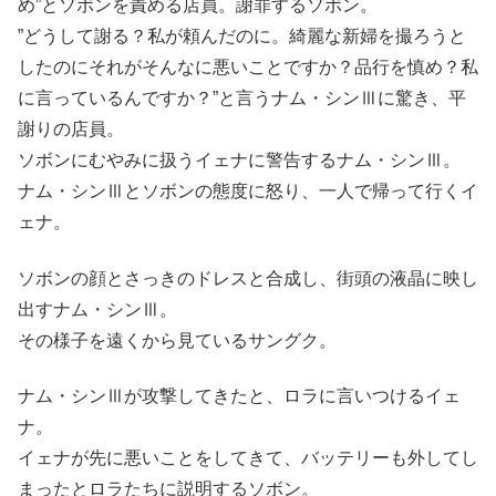
め”とソボンを責める店員。謝罪するソボン。
”どうして謝る？私が頼んだのに。綺麗な新婦を撮ろうと
したのにそれがそんなに悪いことですか？品行を慎め？私
に言っているんですか？”と言うナム・シンⅢに驚き、平
謝りの店員。
ソボンにむやみに扱うイェナに警告するナム・シンⅢ。
ナム・シンⅢとソボンの態度に怒り、一人で帰って行くイ
ェナ。
ソボンの顔とさっきのドレスと合成し、街頭の液晶に映し
出すナム・シンⅢ。
その様子を遠くから見ているサングク。
ナム・シンⅢが攻撃してきたと、ロラに言いつけるイェ
ナ。
イェナが先に悪いことをしてきて、バッテリーも外してし
まったとロラたちに説明するソボン。