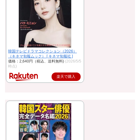
韓国テレビドラマコレクション（2026）
（キネマ旬報ムック） [ キネマ旬報社 ]
価格：2,640円（税込、送料無料)
(2026/5/5
時点)
楽天で購入