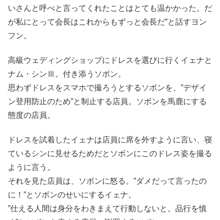
いさんと呼べと言ってくれたことはとても温かかった。だ
が私にとって会長はこれからもずっと会長だ”と話すヨン
フン。
高級ウェディングショップにドレスを選びに行くイェナと
ナム・シンⅢ。付き添うソボン。
思わずドレスをスマホで撮ろうとするソボンを、”デザイ
ン登用防止のため”と制止する店員。ソボンを馬鹿にする
態度の店員。
ドレスを試着したイェナは店員に席を外すように言い、寝
ているシンに見せるためだとソボンにこのドレス姿を撮る
ように言う。
それを見た店員は、ソボンに怒る。”ダメだって言ったの
に！”とソボンのせいにするイェナ。
”仕える人間は身分をわきまえて行動しないと。品行を慎