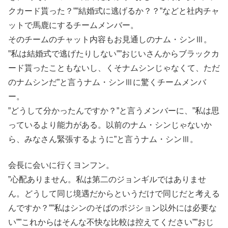
クカード貰った？””結婚式に逃げるか？？”などと社内チャ
ットで馬鹿にするチームメンバー。
そのチームのチャット内容もお見通しのナム・シンⅢ。
”私は結婚式で逃げたりしない””おじいさんからブラックカ
ード貰ったこともないし、くそナムシンじゃなくて、ただ
のナムシンだ”と言うナム・シンⅢに驚くチームメンバ
ー。
”どうして分かったんですか？”と言うメンバーに、”私は思
っているより能力がある。以前のナム・シンじゃないか
ら、みなさん緊張するように”と言うナム・シンⅢ。
会長に会いに行くヨンフン。
”心配ありません。私は第二のジョンギルではありませ
ん。どうして同じ境遇だからというだけで同じだと考える
んですか？””私はシンのそばのポジション以外には必要な
い””これからはそんな不快な比較は控えてください””おじ