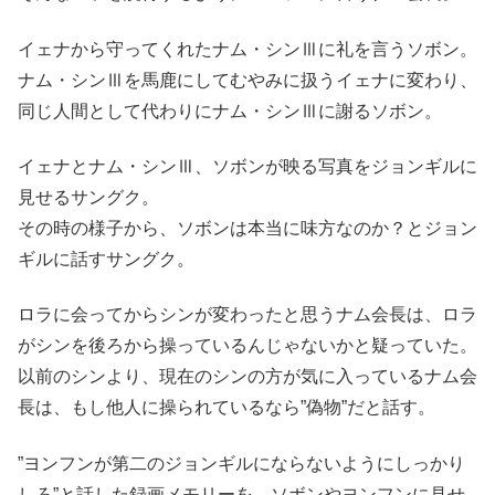
イェナから守ってくれたナム・シンⅢに礼を言うソボン。
ナム・シンⅢを馬鹿にしてむやみに扱うイェナに変わり、
同じ人間として代わりにナム・シンⅢに謝るソボン。
イェナとナム・シンⅢ、ソボンが映る写真をジョンギルに
見せるサングク。
その時の様子から、ソボンは本当に味方なのか？とジョン
ギルに話すサングク。
ロラに会ってからシンが変わったと思うナム会長は、ロラ
がシンを後ろから操っているんじゃないかと疑っていた。
以前のシンより、現在のシンの方が気に入っているナム会
長は、もし他人に操られているなら”偽物”だと話す。
”ヨンフンが第二のジョンギルにならないようにしっかり
しろ”と話した録画メモリーを、ソボンやヨンフンに見せ