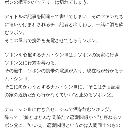
ボンの携帯のバッテリーは切れてしまう。
アイドルの記事を間違って書いてしまい、そのファンたち
に追いかけまわされるチョ記者と出くわし、一緒に酒を飲
むソボン。
そこの屋台で携帯を充電させてもらうソボン。
ソボンを心配するナム・シンⅢは、ソボンの実家に行き、
ソボン父に行方を尋ねる。
その最中、ソボンの携帯の電源が入り、現在地が分かるナ
ム・シンⅢ。
そこに向かおうとするナム・シンⅢに、”そこはチョ記者
の家の近所だから行かなくていい”と止めるソボン父。
ナム・シンⅢに付き合せ、ジムで酒を飲むソボン父。
酔って、”娘とはどんな関係だ？恋愛関係か？”と尋ねるソ
ボン父に、”いいえ、恋愛関係というのは人間同士のもの