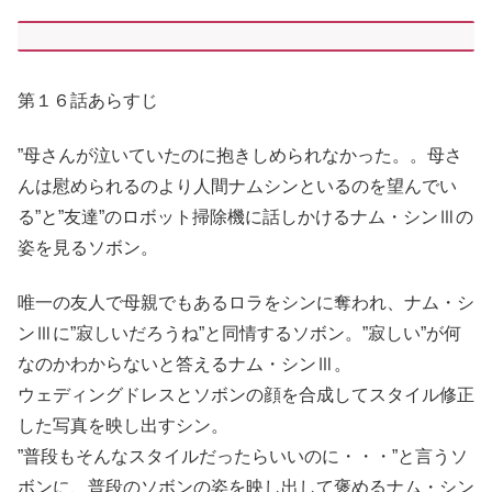
第１６話あらすじ
”母さんが泣いていたのに抱きしめられなかった。。母さ
んは慰められるのより人間ナムシンといるのを望んでい
る”と”友達”のロボット掃除機に話しかけるナム・シンⅢの
姿を見るソボン。
唯一の友人で母親でもあるロラをシンに奪われ、ナム・シ
ンⅢに”寂しいだろうね”と同情するソボン。”寂しい”が何
なのかわからないと答えるナム・シンⅢ。
ウェディングドレスとソボンの顔を合成してスタイル修正
した写真を映し出すシン。
”普段もそんなスタイルだったらいいのに・・・”と言うソ
ボンに、普段のソボンの姿を映し出して褒めるナム・シン