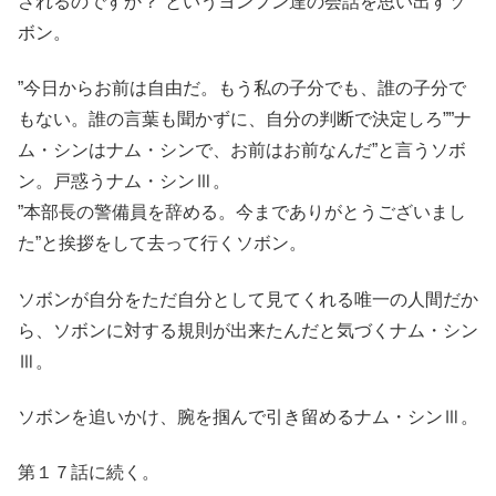
されるのですか？”というヨンフン達の会話を思い出すソ
ボン。
”今日からお前は自由だ。もう私の子分でも、誰の子分で
もない。誰の言葉も聞かずに、自分の判断で決定しろ””ナ
ム・シンはナム・シンで、お前はお前なんだ”と言うソボ
ン。戸惑うナム・シンⅢ。
”本部長の警備員を辞める。今までありがとうございまし
た”と挨拶をして去って行くソボン。
ソボンが自分をただ自分として見てくれる唯一の人間だか
ら、ソボンに対する規則が出来たんだと気づくナム・シン
Ⅲ。
ソボンを追いかけ、腕を掴んで引き留めるナム・シンⅢ。
第１７話に続く。