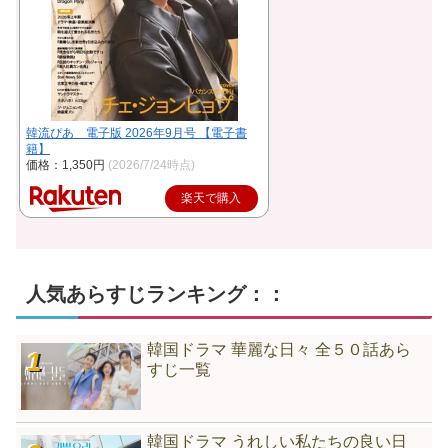
韓流ぴあ 電子版 2026年9月号 【電子書
籍】
価格：1,350円
(2026/7/24時点)
楽天で購入
人気あらすじランキング：：
韓国ドラマ 華麗な日々 全５０話あら
すじ一覧
韓国ドラマ うれしい私たちの良い日