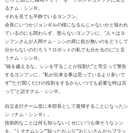
るナム・シンⅢ。
それを見ても平静でいるヨンフン。
会長にいつかジョンギルの様になるんじゃないかと疑われ
ているのにも関わらず、怒らないヨンフンに、”人々はヨ
ンフンさんが人間ナム・シンの席に欲が無いのをどうして
分からないのだろう？ロボットの私でも分かるのに”と言
うナム・シンⅢ。
”線を越えるな。シンを守ることが役割だ”と苛立って警告
するヨンフンに、”私が出来る事は思っているより多いで
す””ただ聞くだけの役割をするからいつでも必要な時は言
って”と話すナム・シンⅢ。
自立走行チーム室に本部長として復帰することになったシ
ン（ナム・シンⅢ）。
技術的なことは何も知らないくせにいつも偉そうなシン
を、”くそナムシン””知ったかぶり””おじいさんからブラッ