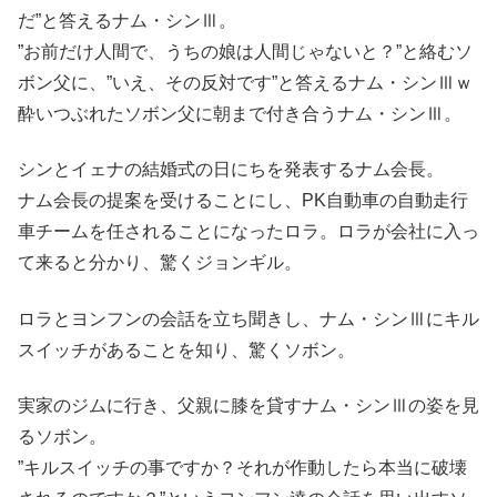
だ”と答えるナム・シンⅢ。
”お前だけ人間で、うちの娘は人間じゃないと？”と絡むソ
ボン父に、”いえ、その反対です”と答えるナム・シンⅢｗ
酔いつぶれたソボン父に朝まで付き合うナム・シンⅢ。
シンとイェナの結婚式の日にちを発表するナム会長。
ナム会長の提案を受けることにし、PK自動車の自動走行
車チームを任されることになったロラ。ロラが会社に入っ
て来ると分かり、驚くジョンギル。
ロラとヨンフンの会話を立ち聞きし、ナム・シンⅢにキル
スイッチがあることを知り、驚くソボン。
実家のジムに行き、父親に膝を貸すナム・シンⅢの姿を見
るソボン。
”キルスイッチの事ですか？それが作動したら本当に破壊