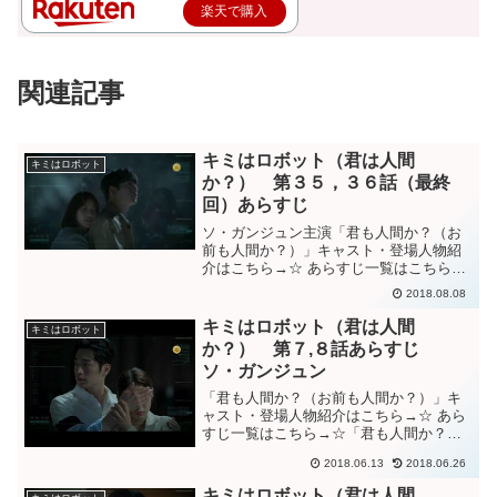
楽天で購入
関連記事
キミはロボット（君は人間
キミはロボット
か？） 第３５，３６話（最終
回）あらすじ
ソ・ガンジュン主演「君も人間か？（お
前も人間か？）」キャスト・登場人物紹
介はこちら→☆ あらすじ一覧はこちら
→☆「君も人間か」３５，３６話（最終
2018.08.08
回）予告動画「君も人間か」３５話あら
すじシンが、ナム・シンⅢのキルスイッ
キミはロボット（君は人間
キミはロボット
チを作動させようとしてい...
か？） 第７,８話あらすじ
ソ・ガンジュン
「君も人間か？（お前も人間か？）」キ
ャスト・登場人物紹介はこちら→☆ あら
すじ一覧はこちら→☆「君も人間か？」
７話予告動画「君も人間か？」７話あら
2018.06.13
2018.06.26
すじ怪しい動きを察知してソボンを尾行
したナム・シンⅢは、PK病院でロラの姿
キミはロボット（君は人間