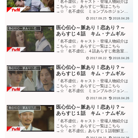
「名不虚伝」キャスト・登場人物紹介は
こちら→☆ あらすじ一覧はこちら
→☆「名不虚伝 ミョンブルホジョン」
１３話あらすじチョンスルのヘミンソ韓
2017.09.25
2018.04.26
医院に戻って来たホ・イム。チョンスル
に戻るのを許してもらい、ここで鍼筒が
医心伝心～脈あり！恋あり？～
医心伝心～脈あり！恋あり？～
どうして自分の元に来たのか”...
あらすじ４話 キム・ナムギル
「名不虚伝」キャスト・登場人物紹介は
こちら→☆ あらすじ一覧はこちら
→☆「名不虚伝」４話あらすじ救急室か
ら、朝鮮時代の山の中にタイムスリップ
2017.08.22
2018.04.26
してしまうホ・イムとヨンギョン。時計
もスマホも使えず、自身の置かれている
医心伝心～脈あり！恋あり？～
医心伝心～脈あり！恋あり？～
状況がつかめないヨンギョン。...
あらすじ６話 キム・ナムギル
「名不虚伝」キャスト・登場人物紹介は
こちら→☆ あらすじ一覧はこちら
→☆「名不虚伝 ミョンブルホジョン」
６話あらすじ倒れた主席に蘇生処置した
2017.08.28
2018.04.26
ヨンギョン。やって来たシン院長に気付
き、ホ・イムに逃げるように言うヨンギ
医心伝心～脈あり！恋あり？～
医心伝心～脈あり！恋あり？～
ョン。ホ・イムを尾行するよう...
あらすじ１話 キム・ナムギル
「名不虚伝」キャスト・登場人物紹介は
こちら→☆ あらすじ一覧はこちら
→☆「名不虚伝」あらすじ１話朝鮮王朝
時代、庶民のための医療施設である恵民
2017.08.21
2018.04.26