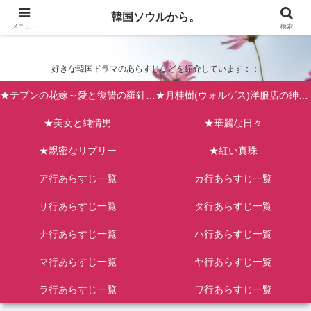
韓国ソウルから。
韓国ソウルから。
メニュー
検索
好きな韓国ドラマのあらすじなどを紹介しています：：
★テプンの花嫁～愛と復讐の羅針盤（台風の新婦）
★月桂樹(ウォルゲス)洋服店の紳士たち
★美女と純情男
★華麗な日々
★親密なリプリー
★紅い真珠
ア行あらすじ一覧
カ行あらすじ一覧
サ行あらすじ一覧
タ行あらすじ一覧
ナ行あらすじ一覧
ハ行あらすじ一覧
マ行あらすじ一覧
ヤ行あらすじ一覧
ラ行あらすじ一覧
ワ行あらすじ一覧