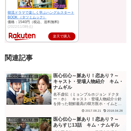
韓流ドラマで楽しく学ぶハングルスタート
BOOK （タツミムック）
価格：1540円（税込、送料無料)
(2022/11/3時点)
楽天で購入
関連記事
医心伝心～脈あり！恋あり？～
医心伝心～脈あり！恋あり？～
キャスト・登場人物紹介 キム・
ナムギル
名不虚伝（ミョンブルホジョン ドクタ
ー・ホ） キャスト・登場人物紹介☆針
を持った朝鮮最高の韓方医ホ・イムと、
メスを持った現代外科医のヨンギョンが
2017.08.21
2018.04.26
400年を超えて広げる時間旅行メディカル
ドラマ。「名不虚伝」あらすじ一覧はこ
医心伝心～脈あり！恋あり？～
医心伝心～脈あり！恋あり？～
ちら→☆☆主要人物紹...
あらすじ13話 キム・ナムギル