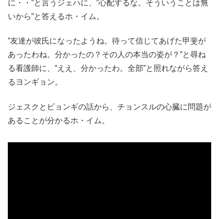
に・・”と言うジェハに、”心配するな。そういうことは無
いから”と答えるホ・イム。
”友達が彼氏になったようね。待って信じてあげた甲斐が
あったわね。分かったの？その人の本当の姿が？”と尋ね
る看護師に、”ええ、分かったわ。全部”と照れながら答え
るヨンギョン。
ジェスクとビョンギの話から、チョンスルの心臓に問題が
あることが分かるホ・イム。