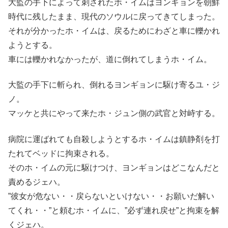
大監の手下によって刺されたホ・イムはヨンギョンを朝鮮
時代に残したまま、現代のソウルに戻ってきてしまった。
それが分かったホ・イムは、戻るためにわざと車に轢かれ
ようとする。
車には轢かれなかったが、道に倒れてしまうホ・イム。
大監の手下に斬られ、倒れるヨンギョンに駆け寄るユ・ジ
ノ。
マッケと共にやって来たホ・ジュン側の武官と対峙する。
病院に運ばれても自殺しようとするホ・イムは鎮静剤を打
たれてベッドに拘束される。
そのホ・イムの元に駆けつけ、ヨンギョンはどこなんだと
責めるジェハ。
”彼女が危ない・・戻らないといけない・・お願いだ解い
てくれ・・”と頼むホ・イムに、”必ず連れ戻せ”と拘束を解
くジェハ。