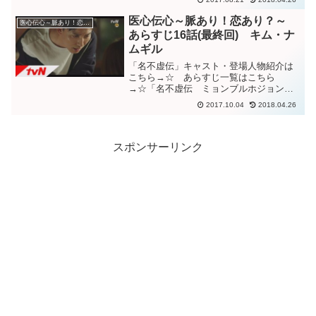
署（ヘミョンソ）で治療するホ・イム。
イムの腕は確かで、遠くからもイムの針
医心伝心～脈あり！恋あり？～
医心伝心～脈あり！恋あり？～
を受けに患者がやって来るほど...
あらすじ16話(最終回) キム・ナ
ムギル
「名不虚伝」キャスト・登場人物紹介は
こちら→☆ あらすじ一覧はこちら
→☆「名不虚伝 ミョンブルホジョン」
１６話（最終回）あらすじ平和で医療の
2017.10.04
2018.04.26
進んだ現代から、戦乱で医療の不足する
朝鮮時代にホ・イムを送り出す決心をし
たヨンギョンは、”３日欲しい...
スポンサーリンク