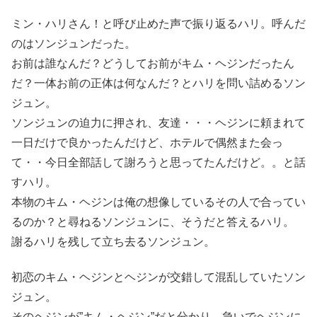
ミン・ハリさん！と呼び止めた声で振り返るハリ。呼んだ
のはソンジュンだった。
お前は誰なんだ？どうしてお前がキム・ヘジンだったん
だ？一体お前の正体は何なんだ？とハリを問い詰めるソン
ジュン。
ソンジュンの迫力に押され、友達・・・ヘジンに頼まれて
一日だけで良かったんだけど、ホテルで偶然また会っ
て・・今日全部話して謝ろうと思ってたんだけど。。と話
すハリ。
本物のキム・ヘジンは俺の想像しているその人で合ってい
るのか？と尋ねるソンジュンに、そうだと答えるハリ。
謝るハリを残して立ち去るソンジュン。
初恋のキム・ヘジンとヘジンが交錯して混乱していたソン
ジュン。
そのヘジンが”キム・ヘジン”だと分かり、急いでヘジンに