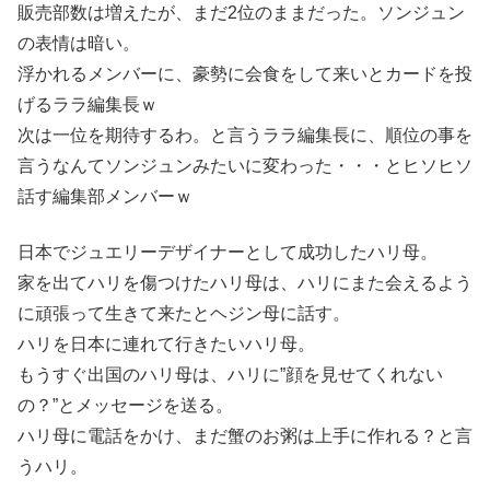
販売部数は増えたが、まだ2位のままだった。ソンジュン
の表情は暗い。
浮かれるメンバーに、豪勢に会食をして来いとカードを投
げるララ編集長ｗ
次は一位を期待するわ。と言うララ編集長に、順位の事を
言うなんてソンジュンみたいに変わった・・・とヒソヒソ
話す編集部メンバーｗ
日本でジュエリーデザイナーとして成功したハリ母。
家を出てハリを傷つけたハリ母は、ハリにまた会えるよう
に頑張って生きて来たとヘジン母に話す。
ハリを日本に連れて行きたいハリ母。
もうすぐ出国のハリ母は、ハリに”顔を見せてくれない
の？”とメッセージを送る。
ハリ母に電話をかけ、まだ蟹のお粥は上手に作れる？と言
うハリ。