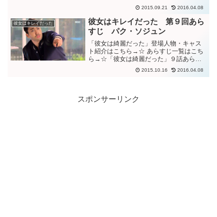
すじヘジンは３か月間、THE MOST編集
2015.09.21
2016.04.08
部で働くことになる。NY本社から副編集
長として１５年ぶりに韓国に戻って来た
彼女はキレイだった 第９回あら
彼女はキレイだった
ソンジュンも、...
すじ パク・ソジュン
「彼女は綺麗だった」登場人物・キャス
ト紹介はこちら→☆ あらすじ一覧はこち
ら→☆「彼女は綺麗だった」９話あらす
じ新しい自分になる決心をしたヘジン。
2015.10.16
2016.04.08
美容院に行き、大枚をはたいてひどいく
せ毛をストレートに矯正する。デパート
で服を買い、メイクもし...
スポンサーリンク