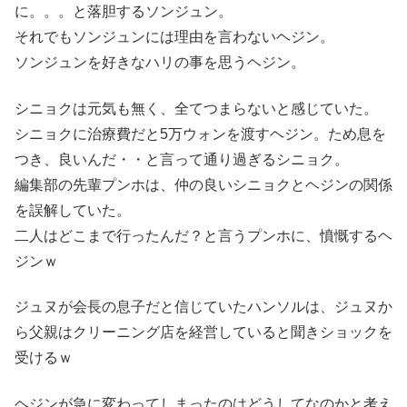
に。。。と落胆するソンジュン。
それでもソンジュンには理由を言わないヘジン。
ソンジュンを好きなハリの事を思うヘジン。
シニョクは元気も無く、全てつまらないと感じていた。
シニョクに治療費だと5万ウォンを渡すヘジン。ため息を
つき、良いんだ・・と言って通り過ぎるシニョク。
編集部の先輩プンホは、仲の良いシニョクとヘジンの関係
を誤解していた。
二人はどこまで行ったんだ？と言うプンホに、憤慨するヘ
ジンｗ
ジュヌが会長の息子だと信じていたハンソルは、ジュヌか
ら父親はクリーニング店を経営していると聞きショックを
受けるｗ
ヘジンが急に変わってしまったのはどうしてなのかと考え