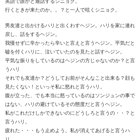
英語で誰かと通話するシニョク。
行くときが来たのか。。？と一人で呟くシニョク。
男友達と出かけるハリと出くわすヘジン。ハリを家に連れ
戻し、話をするヘジン。
我慢せずに辛かったら辛いと言えと言うヘジン。平気だと
嘘を付くハリに、泣いていたのを見たと話すヘジン。
平気な振りをしているのはヘジンの方じゃないのか？と言
うハリ
それでも友達か？どうしてお前がそんなこと出来る？顔も
見たくない！といっそ私に怒れと言うハリ。
腹が立った、でも本当に怒っているのはソンジュンの事で
はない、ハリの避けているその態度だと言うヘジン。
私がこれだけしかできないのにどうしろと言うの・・？と
言うハリ。
疲れた・・・もう止めよう。私が消えてあげると言うハ
リ。