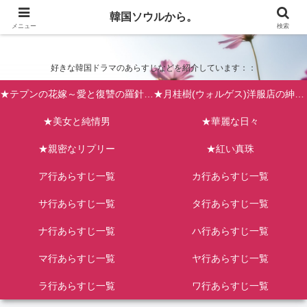
韓国ソウルから。
韓国ソウルから。
メニュー
検索
好きな韓国ドラマのあらすじなどを紹介しています：：
★テプンの花嫁～愛と復讐の羅針盤（台風の新婦）
★月桂樹(ウォルゲス)洋服店の紳士たち
★美女と純情男
★華麗な日々
★親密なリプリー
★紅い真珠
ア行あらすじ一覧
カ行あらすじ一覧
サ行あらすじ一覧
タ行あらすじ一覧
ナ行あらすじ一覧
ハ行あらすじ一覧
マ行あらすじ一覧
ヤ行あらすじ一覧
ラ行あらすじ一覧
ワ行あらすじ一覧