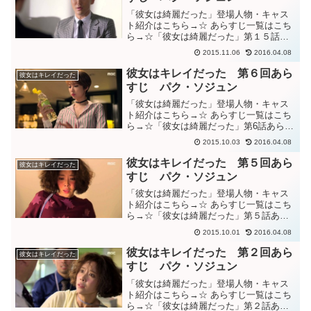
「彼女は綺麗だった」登場人物・キャス
ト紹介はこちら→☆ あらすじ一覧はこち
ら→☆「彼女は綺麗だった」第１５話あ
らすじTHE MOSTが20周年特集号で1位
2015.11.06
2016.04.08
を取るようにするため、自身が正体不明
の有名作家「テン」だと正体を明かすこ
彼女はキレイだった 第６回あら
彼女はキレイだった
とにしたシニョ...
すじ パク・ソジュン
「彼女は綺麗だった」登場人物・キャス
ト紹介はこちら→☆ あらすじ一覧はこち
ら→☆「彼女は綺麗だった」第6話あらす
じ雨の日に交通事故現場を見てパニック
2015.10.03
2016.04.08
になったソンジュンを助けるヘジン。具
合の悪いソンジュンを代理運転に頼み帰
彼女はキレイだった 第５回あら
彼女はキレイだった
すヘジン。待ち合わせ...
すじ パク・ソジュン
「彼女は綺麗だった」登場人物・キャス
ト紹介はこちら→☆ あらすじ一覧はこち
ら→☆「彼女は綺麗だった」第５話あら
すじソンジュンの部屋に携帯を忘れてし
2015.10.01
2016.04.08
まい、取りに行くヘジン。一生懸命ソン
ジュンの部屋の暗証番号を推測する。小
彼女はキレイだった 第２回あら
彼女はキレイだった
学生のころ、ソンジュン...
すじ パク・ソジュン
「彼女は綺麗だった」登場人物・キャス
ト紹介はこちら→☆ あらすじ一覧はこち
ら→☆「彼女は綺麗だった」第２話あら