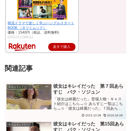
韓流ドラマで楽しく学ぶハングルスタート
BOOK （タツミムック）
価格：1540円（税込、送料無料)
(2022/11/3時点)
楽天で購入
関連記事
彼女はキレイだった 第７回あら
彼女はキレイだった
すじ パク・ソジュン
「彼女は綺麗だった」登場人物・キャス
ト紹介はこちら→☆ あらすじ一覧はこち
ら→☆「彼女は綺麗だった」７回あらす
じ代わりにソンジュンと一緒に出張に行
2015.10.08
2016.04.08
くことになったヘジン。車内に二人っき
りで気まずいヘジン。からかって遊ぶ相
彼女はキレイだった 第15回あら
彼女はキレイだった
手ヘジンの居ない事務所...
すじ パク・ソジュン