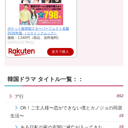
ポケット版韓国スターパーフェクト名鑑
2026年版 （コスミックムック）
価格：1,540円（税込、送料無料)
(2025/11/27時点)
楽天で購入
韓国ドラマ タイトル一覧：：
892
ア行
Oh！ご主人様〜恋ができない僕とカノジョの同居
18
生活〜
18
ある日私の家の玄関に滅亡が入ってきた