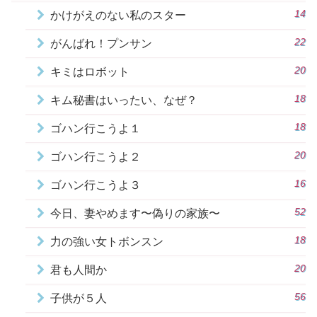
14
かけがえのない私のスター
22
がんばれ！プンサン
20
キミはロボット
18
キム秘書はいったい、なぜ？
18
ゴハン行こうよ１
20
ゴハン行こうよ２
16
ゴハン行こうよ３
52
今日、妻やめます〜偽りの家族〜
18
力の強い女トボンスン
20
君も人間か
56
子供が５人