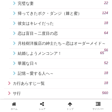
22
完璧な妻
124
帰ってきたポク・ダンジ（棘と蜜）
18
彼女はキレイだった
64
恋は盲目～二度目の恋
月桂樹洋服店の紳士たち～恋はオーダーメイド～
56
65
結婚しようメンコンア！
52
華麗な日々
18
記憶～愛する人へ～
18
カ行あらすじ一覧
560
サ行
14
サークル：繋がった二つの世界
ホーム
シェア
トップ
サイドバー