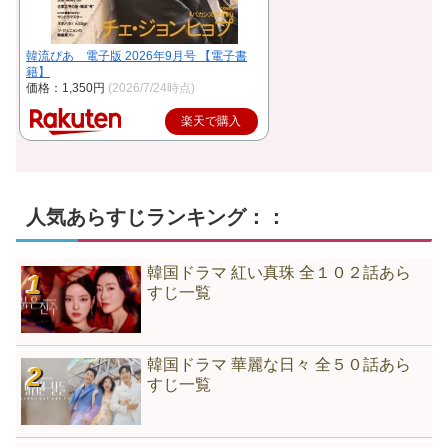
韓流ぴあ 電子版 2026年9月号 【電子書
籍】
価格：1,350円
(2026/7/24時点)
楽天で購入
人気あらすじランキング：：
韓国ドラマ 紅い真珠 全１０２話あら
すじ一覧
韓国ドラマ 華麗な日々 全５０話あら
すじ一覧