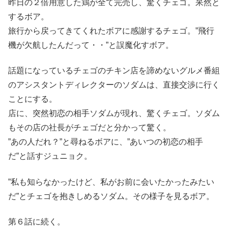
昨日の２倍用意した鶏が全て完売し、驚くチェゴ。呆然と
するボア。
旅行から戻ってきてくれたボアに感謝するチェゴ。”飛行
機が欠航したんだって・・”と誤魔化すボア。
話題になっているチェゴのチキン店を諦めないグルメ番組
のアシスタントディレクターのソダムは、直接交渉に行く
ことにする。
店に、突然初恋の相手ソダムが現れ、驚くチェゴ。ソダム
もその店の社長がチェゴだと分かって驚く。
”あの人だれ？”と尋ねるボアに、”あいつの初恋の相手
だ”と話すジュニョク。
”私も知らなかったけど、私がお前に会いたかったみたい
だ”とチェゴを抱きしめるソダム。その様子を見るボア。
第６話に続く。