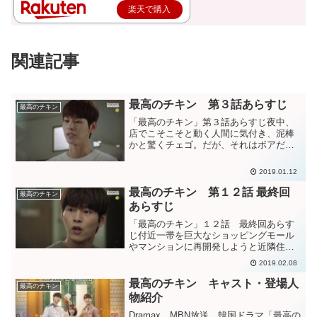
楽天で購入
関連記事
最高のチキン 第３話あらすじ
最高のチキン
「最高のチキン」第３話あらすじ夜中、
店でこそこそと動く人間に気付き、泥棒
かと驚くチェゴ。だが、それはボアだっ
た。周辺の飲食店に抜き打ちで衛生管理
の調査が入り、チェゴの店も調査を受け
2019.01.12
る。ボアの夜中の掃除のおかげで検査を
切り抜けられ
最高のチキン 第１２話 最終回
最高のチキン
あらすじ
「最高のチキン」１２話 最終回あらす
じ付近一帯を巨大なショッピングモール
やマンションに再開発しようと近隣住民
をけしかけるボア父。それを知り、怒る
2019.02.08
ボア。この再開発は国や自治体が推進す
るものではなく、今回のような住民が進
最高のチキン キャスト・登場人
最高のチキン
めるものは大儲けす
物紹介
Dramax、MBN放送 韓国ドラマ「最高の