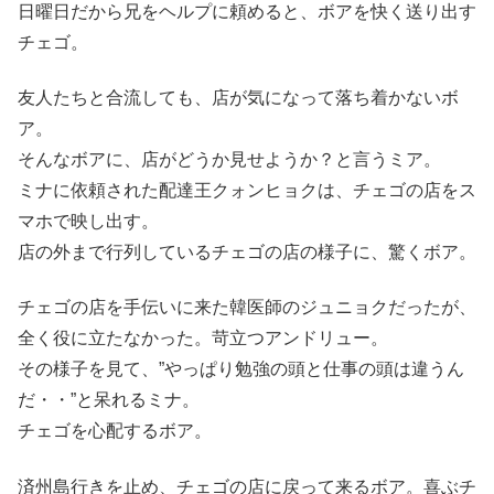
日曜日だから兄をヘルプに頼めると、ボアを快く送り出す
チェゴ。
友人たちと合流しても、店が気になって落ち着かないボ
ア。
そんなボアに、店がどうか見せようか？と言うミア。
ミナに依頼された配達王クォンヒョクは、チェゴの店をス
マホで映し出す。
店の外まで行列しているチェゴの店の様子に、驚くボア。
チェゴの店を手伝いに来た韓医師のジュニョクだったが、
全く役に立たなかった。苛立つアンドリュー。
その様子を見て、”やっぱり勉強の頭と仕事の頭は違うん
だ・・”と呆れるミナ。
チェゴを心配するボア。
済州島行きを止め、チェゴの店に戻って来るボア。喜ぶチ