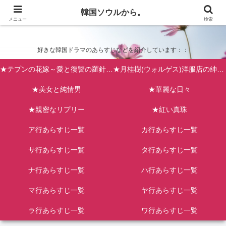
韓国ソウルから。
韓国ソウルから。
メニュー
検索
好きな韓国ドラマのあらすじなどを紹介しています：：
★テプンの花嫁～愛と復讐の羅針盤（台風の新婦）
★月桂樹(ウォルゲス)洋服店の紳士たち
★美女と純情男
★華麗な日々
★親密なリプリー
★紅い真珠
ア行あらすじ一覧
カ行あらすじ一覧
サ行あらすじ一覧
タ行あらすじ一覧
ナ行あらすじ一覧
ハ行あらすじ一覧
マ行あらすじ一覧
ヤ行あらすじ一覧
ラ行あらすじ一覧
ワ行あらすじ一覧