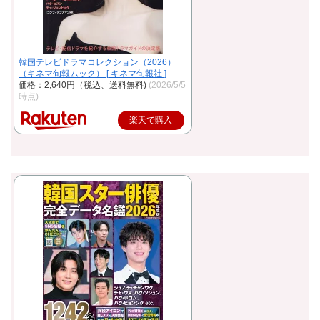
韓国テレビドラマコレクション（2026）
（キネマ旬報ムック） [ キネマ旬報社 ]
価格：2,640円（税込、送料無料)
(2026/5/5
時点)
楽天で購入