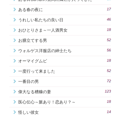
17
ある春の夜に
46
うれしい私たちの良い日
18
おひとりさま～一人酒男女
52
お膳立てする男
56
ウォルゲス洋服店の紳士たち
18
オーマイグムビ
52
一度行って来ました
72
一番目の男
123
偉大なる糟糠の妻
18
医心伝心～脈あり！恋あり？～
14
怪しい彼女