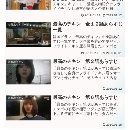
チキン」キャスト・登場人物紹介☆フラ
イドチキン店経営が夢の大企業社員、祖
父から受け継いだ銭湯に引きこもるウェ
2019.01.11
2019.01.12
ブ漫画家志望女性の成長ストーリー。韓
国ドラマ「最高のチキン」あらすじ一覧
最高のチキン 全１２話あらすじ
サ行あらすじ一覧
はこちら→☆～主...
一覧
韓国ドラマ「最高のチキン」の全話あら
すじ一覧です。大企業を辞めて夢だった
フライドチキン屋を開店したチェゴと、
その店のアルバイト店員をすることにな
2019.02.08
2020.02.01
ったウェブ漫画家の夢破れた銭湯屋の孫
娘ボアを中心に巻き起こるストーリー♪韓
最高のチキン 第２話あらすじ
最高のチキン
国ドラマ「最高のチキン...
「最高のチキン」第２話あらすじ銭湯を
改装して自身のフライドチキン店をオー
プンさせたチェゴ。そのチェゴの店を潰
れるようにしようとアルバイトすること
に決めるボア。チェゴの店が潰れたら、
2019.01.12
そこでカフェを開くことを企むボア。
最高のチキン 第６話あらすじ
最高のチキン
「最高のチキン」第６話あらすじ突然、
チェゴの初恋の相手ソダムが店に現れ
る。５年前にチェゴ別れたソダムだった
が、現在のチェゴの事が気になる。チキ
ンは完売し、再訪することにするソダ
2019.01.18
ム。二人の事が気にかかるボア。チェゴ