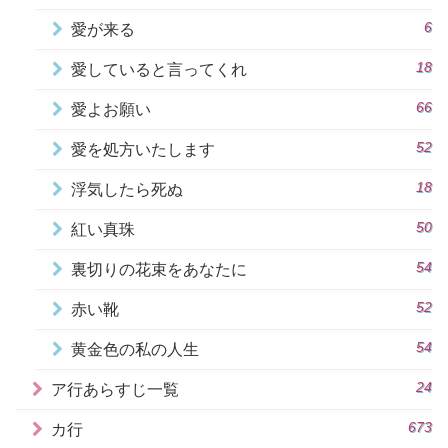
6
愛が来る
18
愛していると言ってくれ
66
愛よお願い
52
愛を処方いたします
18
浮気したら死ぬ
50
紅い真珠
54
裏切りの花束をあなたに
52
赤い靴
54
黄金色の私の人生
24
ア行あらすじ一覧
673
カ行