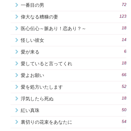
72
一番目の男
123
偉大なる糟糠の妻
18
医心伝心～脈あり！恋あり？～
14
怪しい彼女
6
愛が来る
18
愛していると言ってくれ
66
愛よお願い
52
愛を処方いたします
18
浮気したら死ぬ
50
紅い真珠
54
裏切りの花束をあなたに