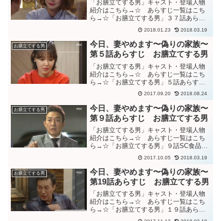
「お膳立てする男」キャスト・登場人物
紹介はこちら→☆ あらすじ一覧はこち
ら→☆「お膳立てする男」３７話あらす
じ幼い自身の写真と”キム・ウンジョ”とい
2018.01.23
2018.03.19
う名札を眺め、これが自身の本名なのか
と考えるケビン会長。駅に置き去りにし
今日、妻やめます〜偽りの家族〜
お膳立てする男
てしまったヨンジュの...
第５話あらすじ お膳立てする男
「お膳立てする男」キャスト・登場人物
紹介はこちら→☆ あらすじ一覧はこち
ら→☆「お膳立てする男」５話あらすじ
ずっと自分勝手に生きてきて、兄夫婦も
2017.09.20
2018.08.24
死なせるようにした母ソニョンが現れ、
不安に思うジョンド。ジョンドから話を
今日、妻やめます〜偽りの家族〜
お膳立てする男
聞き、ファヨンも不安にな...
第９話あらすじ お膳立てする男
「お膳立てする男」キャスト・登場人物
紹介はこちら→☆ あらすじ一覧はこち
ら→☆「お膳立てする男」９話SC食品に
初出勤するテヤンを会社まで送って行く
2017.10.05
2018.03.19
ファヨン。駐車場でファヨンの姿を見た
ケビン会長は驚き、“アンナ！！”と呼びな
今日、妻やめます〜偽りの家族〜
お膳立てする男
がら追いかける。そ...
第19話あらすじ お膳立てする男
「お膳立てする男」キャスト・登場人物
紹介はこちら→☆ あらすじ一覧はこち
ら→☆「お膳立てする男」１９話あらす
じソウォンとヨンジュ達が暮らす物件を