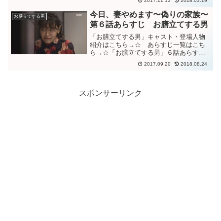
2017.11.13
2018.03.19
探すシンモ。ハンギョルを受け入れられ
なかったヨンジュの事を”子供出来ないの
今日、妻やめます〜偽りの家族〜
お膳立てする男
にむしろ良いことだろう...
第６話あらすじ お膳立てする男
「お膳立てする男」キャスト・登場人物
紹介はこちら→☆ あらすじ一覧はこち
ら→☆「お膳立てする男」６話あらすじ
レストランでシンモと出くわし、驚くテ
2017.09.20
2018.08.24
ヤン。同じレストランにシンモとヨンへ
が来たのが分かり、慌てて隠れるル
リ。”韓国に来てもルリには会...
スポンサーリンク