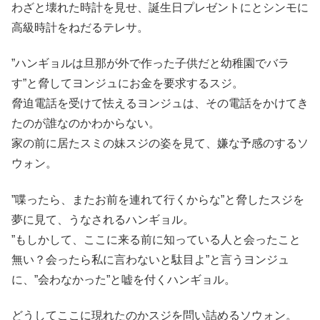
わざと壊れた時計を見せ、誕生日プレゼントにとシンモに
高級時計をねだるテレサ。
”ハンギョルは旦那が外で作った子供だと幼稚園でバラ
す”と脅してヨンジュにお金を要求するスジ。
脅迫電話を受けて怯えるヨンジュは、その電話をかけてき
たのが誰なのかわからない。
家の前に居たスミの妹スジの姿を見て、嫌な予感のするソ
ウォン。
”喋ったら、またお前を連れて行くからな”と脅したスジを
夢に見て、うなされるハンギョル。
”もしかして、ここに来る前に知っている人と会ったこと
無い？会ったら私に言わないと駄目よ”と言うヨンジュ
に、”会わなかった”と嘘を付くハンギョル。
どうしてここに現れたのかスジを問い詰めるソウォン。