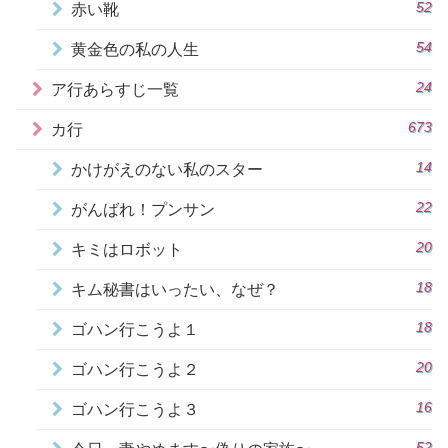
52
赤い靴
54
黄金色の私の人生
24
ア行あらすじ一覧
673
カ行
14
かけがえのない私のスター
22
がんばれ！プンサン
20
キミはロボット
18
キム秘書はいったい、なぜ？
18
ゴハン行こうよ１
20
ゴハン行こうよ２
16
ゴハン行こうよ３
52