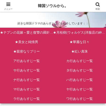
韓国ソウルから。
韓国ソウルから。
メニュー
検索
好きな韓国ドラマのあらすじなどを紹介しています：：
★テプンの花嫁～愛と復讐の羅針盤（台風の新婦）
★月桂樹(ウォルゲス)洋服店の紳士たち
★美女と純情男
★華麗な日々
★親密なリプリー
★紅い真珠
ア行あらすじ一覧
カ行あらすじ一覧
サ行あらすじ一覧
タ行あらすじ一覧
ナ行あらすじ一覧
ハ行あらすじ一覧
マ行あらすじ一覧
ヤ行あらすじ一覧
ラ行あらすじ一覧
ワ行あらすじ一覧