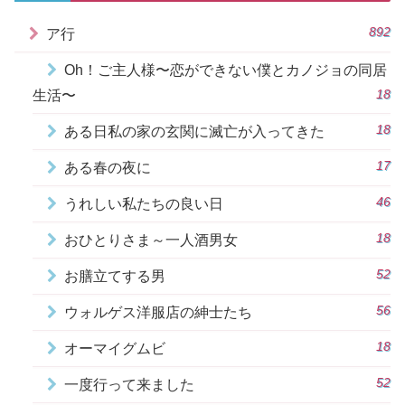
892
ア行
Oh！ご主人様〜恋ができない僕とカノジョの同居
18
生活〜
18
ある日私の家の玄関に滅亡が入ってきた
17
ある春の夜に
46
うれしい私たちの良い日
18
おひとりさま～一人酒男女
52
お膳立てする男
56
ウォルゲス洋服店の紳士たち
18
オーマイグムビ
52
一度行って来ました