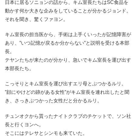
日本に居るソニョンの話から、キム室長たちはSC食品を
動かす何か大きな企みをしていることが分かるジョンド。
それを聞き、驚くファヨン。
キム室長の担当医から、手術は上手くいったが記憶障害が
あり、”いつ記憶が戻るか分からない”と説明を受ける本部
長。
テヤンたちが来たのが分かり、急いでキム室長を運び出す
本部長たち。
こっそりとキム室長を運び出すエリ母とぶつかるルリ。
”顔にやけどの跡がある女性”がキム室長を連れ出したと聞
き、さっきぶつかった女性だと分かるルリ。
チュンオクから貰ったナイトクラブのチケットで、ソン社
長と行くヨンへ。
そこにはテレサとシンモも来ていた。