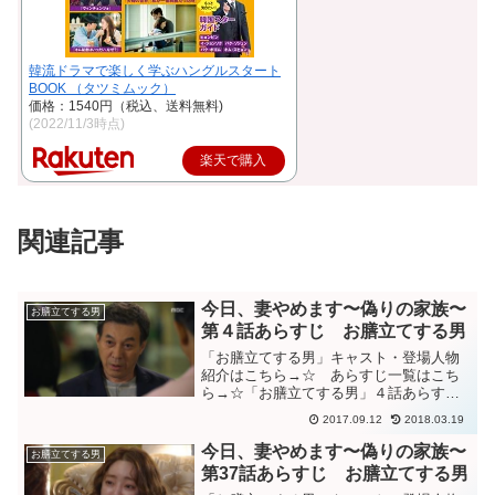
韓流ドラマで楽しく学ぶハングルスタート
BOOK （タツミムック）
価格：1540円（税込、送料無料)
(2022/11/3時点)
楽天で購入
関連記事
今日、妻やめます〜偽りの家族〜
お膳立てする男
第４話あらすじ お膳立てする男
「お膳立てする男」キャスト・登場人物
紹介はこちら→☆ あらすじ一覧はこち
ら→☆「お膳立てする男」４話あらすじ
ルリがグアム観光庁に就職していたと嘘
2017.09.12
2018.03.19
を付いていたこと、男性と同棲している
と知って衝撃を受けるシンモ。怒って帰
今日、妻やめます〜偽りの家族〜
お膳立てする男
っていったシンモを追いか...
第37話あらすじ お膳立てする男