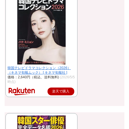
韓国テレビドラマコレクション（2026）
（キネマ旬報ムック） [ キネマ旬報社 ]
価格：2,640円（税込、送料無料)
(2026/5/5
時点)
楽天で購入