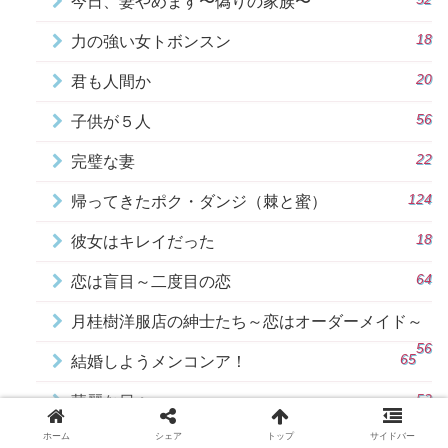
今日、妻やめます〜偽りの家族〜
18
力の強い女トボンスン
20
君も人間か
56
子供が５人
22
完璧な妻
124
帰ってきたポク・ダンジ（棘と蜜）
18
彼女はキレイだった
64
恋は盲目～二度目の恋
月桂樹洋服店の紳士たち～恋はオーダーメイド～
56
65
結婚しようメンコンア！
52
華麗な日々
18
ホーム
シェア
トップ
サイドバー
記憶～愛する人へ～