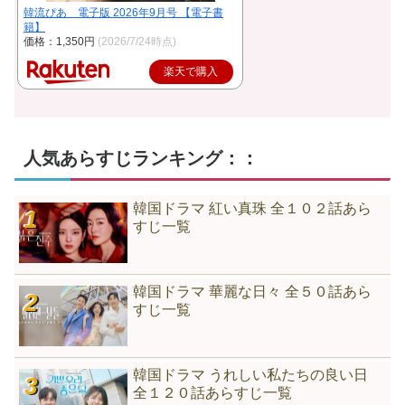
韓流ぴあ 電子版 2026年9月号 【電子書
籍】
価格：1,350円
(2026/7/24時点)
楽天で購入
人気あらすじランキング：：
韓国ドラマ 紅い真珠 全１０２話あら
すじ一覧
韓国ドラマ 華麗な日々 全５０話あら
すじ一覧
韓国ドラマ うれしい私たちの良い日
全１２０話あらすじ一覧