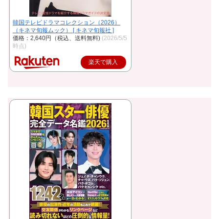
韓国テレビドラマコレクション（2026）
（キネマ旬報ムック） [ キネマ旬報社 ]
価格：2,640円（税込、送料無料)
(2026/5/5
時点)
楽天で購入