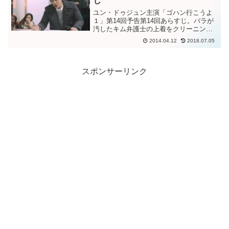
じ
ユン・ドゥジュン主演「ゴハン行こうよ
１」第14回予告第14回あらすじ。バラが
汚したキム弁護士の上着をクリーニング
に預けてから待ち合わせの場所に。通り
2014.04.12
2018.07.05
魔事件の被害者の兄と名乗る人物と食事
をする約束のスギョン。待ち合わせの場
所でその人物と会うこ...
スポンサーリンク