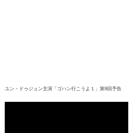
ユン・ドゥジュン主演「ゴハン行こうよ１」第9回予告