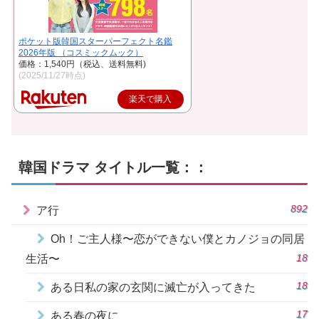
ポケット版韓国スターパーフェクト名鑑
2026年版 （コスミックムック）
価格：1,540円（税込、送料無料)
(2025/11/27時点)
楽天で購入
韓国ドラマ タイトル一覧：：
892
ア行
Oh！ご主人様〜恋ができない僕とカノジョの同居
18
生活〜
18
ある日私の家の玄関に滅亡が入ってきた
17
ある春の夜に