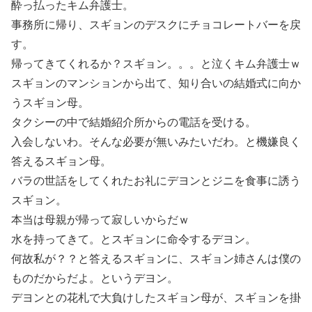
酔っ払ったキム弁護士。
事務所に帰り、スギョンのデスクにチョコレートバーを戻
す。
帰ってきてくれるか？スギョン。。。と泣くキム弁護士ｗ
スギョンのマンションから出て、知り合いの結婚式に向か
うスギョン母。
タクシーの中で結婚紹介所からの電話を受ける。
入会しないわ。そんな必要が無いみたいだわ。と機嫌良く
答えるスギョン母。
バラの世話をしてくれたお礼にデヨンとジニを食事に誘う
スギョン。
本当は母親が帰って寂しいからだｗ
水を持ってきて。とスギョンに命令するデヨン。
何故私が？？と答えるスギョンに、スギョン姉さんは僕の
ものだからだよ。というデヨン。
デヨンとの花札で大負けしたスギョン母が、スギョンを掛