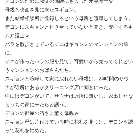
デヨンのために叔父の保険にも入ったオ弁護士ｗ
母親と映画を見に来たスギョン。
また結婚相談所に登録しろという母親と喧嘩してしまう。
デヨンにスギョンと付き合っていないと聞き、安心するキ
ム弁護士ｗ
バラを散歩させているジニはギョンミのマンションの前
に。
ジニが作ったバラの服を見て、可愛いから売ってくれとい
うマンションのおばさんたち。
スギョンと喧嘩して家に戻れない母親は、24時間のサウ
ナが近所にあるかクリーニング店に聞きに来た。
中にはデヨンがいて、サウナは近所に無いし、家出したな
らうちの家に来たらと誘う。
デヨンの部屋の汚さに驚く母親ｗ
スギョン母は片付けている時に花札を見つけ、デヨンを誘
って花札を始めた。