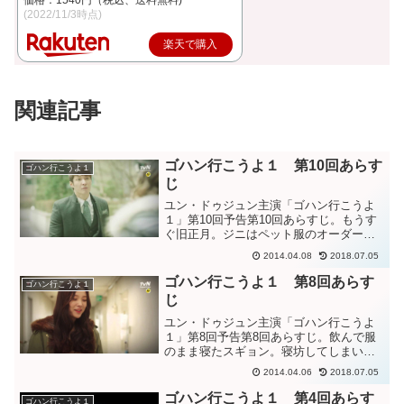
(2022/11/3時点)
楽天で購入
関連記事
ゴハン行こうよ１ 第10回あらす
ゴハン行こうよ１
じ
ユン・ドゥジュン主演「ゴハン行こうよ
１」第10回予告第10回あらすじ。もうす
ぐ旧正月。ジニはペット服のオーダーが
入って忙しい。スギョンはバラをペット
2014.04.08
2018.07.05
ホテルに預けようとするが、金額を聞い
て驚く。田舎に帰っても母親と喧嘩する
ゴハン行こうよ１ 第8回あらす
ゴハン行こうよ１
だけだし、無職でお金...
じ
ユン・ドゥジュン主演「ゴハン行こうよ
１」第8回予告第8回あらすじ。飲んで服
のまま寝たスギョン。寝坊してしまい、
昨日の服のままの出勤することに。遅刻
2014.04.06
2018.07.05
しそうだからタクシーで行こうとする
が、つかまらず。偶然車で通りかかった
ゴハン行こうよ１ 第4回あらす
ゴハン行こうよ１