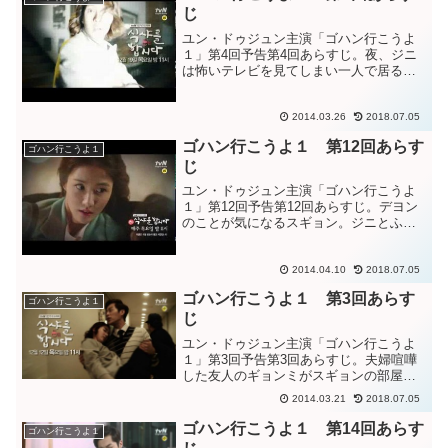
デヨンに送ってもらうこと...
じ
ユン・ドゥジュン主演「ゴハン行こうよ
１」第4回予告第4回あらすじ。夜、ジニ
は怖いテレビを見てしまい一人で居るの
が怖くなってしまう。スギョンを頼ろう
と考えるが、お互いのプライベートを大
事にしましょうとのスギョンの言葉を思
2014.03.26
2018.07.05
い出し、一人耐えるジニ...
ゴハン行こうよ１ 第12回あらす
ゴハン行こうよ１
じ
ユン・ドゥジュン主演「ゴハン行こうよ
１」第12回予告第12回あらすじ。デヨン
のことが気になるスギョン。ジニとふざ
けているデヨンを見ると、二人お似合い
だと感じて落ち込むスギョン。バレンタ
インデーに向けて、手作りのチョコレー
2014.04.10
2018.07.05
トの用意をするジニ。...
ゴハン行こうよ１ 第3回あらす
ゴハン行こうよ１
じ
ユン・ドゥジュン主演「ゴハン行こうよ
１」第3回予告第3回あらすじ。夫婦喧嘩
した友人のギョンミがスギョンの部屋に
泊まりに来た。旦那（事務長）が無断で
2014.03.21
2018.07.05
借金して義妹にお金を貸したのが原因
だ。離婚して一人で暮らすスギョンが羨
ゴハン行こうよ１ 第14回あらす
ゴハン行こうよ１
ましいというギョンミ。事...