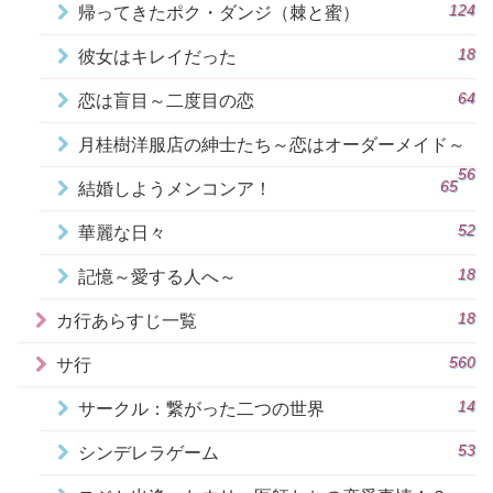
124
帰ってきたポク・ダンジ（棘と蜜）
18
彼女はキレイだった
64
恋は盲目～二度目の恋
月桂樹洋服店の紳士たち～恋はオーダーメイド～
56
65
結婚しようメンコンア！
52
華麗な日々
18
記憶～愛する人へ～
18
カ行あらすじ一覧
560
サ行
14
サークル：繋がった二つの世界
53
シンデレラゲーム