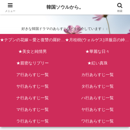
韓国ソウルから。
韓国ソウルから。
メニュー
検索
好きな韓国ドラマのあらすじなどを紹介しています：：
★テプンの花嫁～愛と復讐の羅針盤（台風の新婦）
★月桂樹(ウォルゲス)洋服店の紳士たち
★美女と純情男
★華麗な日々
★親密なリプリー
★紅い真珠
ア行あらすじ一覧
カ行あらすじ一覧
サ行あらすじ一覧
タ行あらすじ一覧
ナ行あらすじ一覧
ハ行あらすじ一覧
マ行あらすじ一覧
ヤ行あらすじ一覧
ラ行あらすじ一覧
ワ行あらすじ一覧