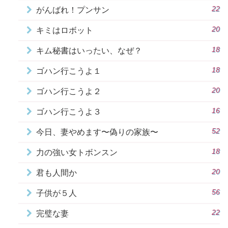
22
がんばれ！プンサン
20
キミはロボット
18
キム秘書はいったい、なぜ？
18
ゴハン行こうよ１
20
ゴハン行こうよ２
16
ゴハン行こうよ３
52
今日、妻やめます〜偽りの家族〜
18
力の強い女トボンスン
20
君も人間か
56
子供が５人
22
完璧な妻