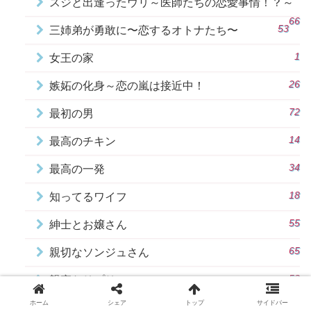
スジと出逢ったウリ～医師たちの恋愛事情！？～
66
53
三姉弟が勇敢に〜恋するオトナたち〜
1
女王の家
26
嫉妬の化身～恋の嵐は接近中！
72
最初の男
14
最高のチキン
34
最高の一発
18
知ってるワイフ
55
紳士とお嬢さん
65
親切なソンジュさん
53
親密なリプリー
ホーム
シェア
トップ
サイドバー
18
韓国版 最高の離婚～Sweet Love～