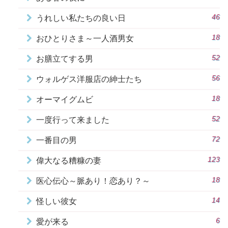
46
うれしい私たちの良い日
18
おひとりさま～一人酒男女
52
お膳立てする男
56
ウォルゲス洋服店の紳士たち
18
オーマイグムビ
52
一度行って来ました
72
一番目の男
123
偉大なる糟糠の妻
18
医心伝心～脈あり！恋あり？～
14
怪しい彼女
6
愛が来る