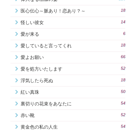
18
医心伝心～脈あり！恋あり？～
14
怪しい彼女
6
愛が来る
18
愛していると言ってくれ
66
愛よお願い
52
愛を処方いたします
18
浮気したら死ぬ
50
紅い真珠
54
裏切りの花束をあなたに
52
赤い靴
54
黄金色の私の人生