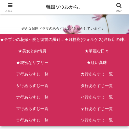
韓国ソウルから。
韓国ソウルから。
メニュー
検索
好きな韓国ドラマのあらすじなどを紹介しています：：
★テプンの花嫁～愛と復讐の羅針盤（台風の新婦）
★月桂樹(ウォルゲス)洋服店の紳士たち
★美女と純情男
★華麗な日々
★親密なリプリー
★紅い真珠
ア行あらすじ一覧
カ行あらすじ一覧
サ行あらすじ一覧
タ行あらすじ一覧
ナ行あらすじ一覧
ハ行あらすじ一覧
マ行あらすじ一覧
ヤ行あらすじ一覧
ラ行あらすじ一覧
ワ行あらすじ一覧