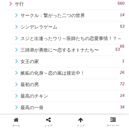
560
サ行
14
サークル：繋がった二つの世界
53
シンデレラゲーム
スジと出逢ったウリ～医師たちの恋愛事情！？～
66
53
三姉弟が勇敢に〜恋するオトナたち〜
1
女王の家
26
嫉妬の化身～恋の嵐は接近中！
72
最初の男
14
最高のチキン
34
最高の一発
18
知ってるワイフ
ホーム
シェア
トップ
サイドバー