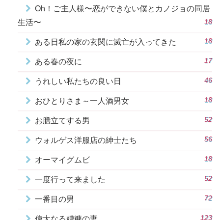
Oh！ご主人様〜恋ができない僕とカノジョの同居
18
生活〜
18
ある日私の家の玄関に滅亡が入ってきた
17
ある春の夜に
46
うれしい私たちの良い日
18
おひとりさま～一人酒男女
52
お膳立てする男
56
ウォルゲス洋服店の紳士たち
18
オーマイグムビ
52
一度行って来ました
72
一番目の男
123
偉大なる糟糠の妻