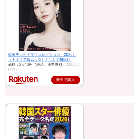
韓国テレビドラマコレクション（2026）
（キネマ旬報ムック） [ キネマ旬報社 ]
価格：2,640円（税込、送料無料)
(2026/5/5
時点)
楽天で購入