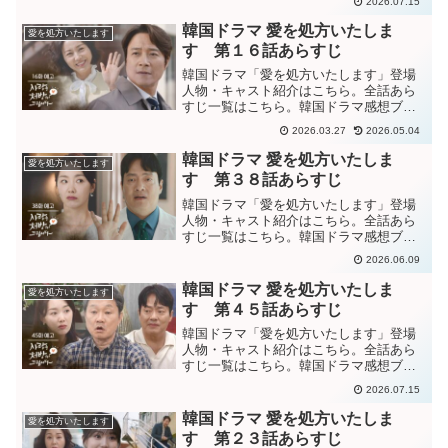
2026.07.15
方いたします」第４６話あらすじ警察に
行き、ミヒャンに直接”どうして薬局に来
韓国ドラマ 愛を処方いたしま
愛を処方いたします
ていたのか”と問い質す...
す 第１６話あらすじ
韓国ドラマ「愛を処方いたします」登場
人物・キャスト紹介はこちら。全話あら
すじ一覧はこちら。韓国ドラマ感想ブロ
グはこちら。から。韓国ドラマ「愛を処
2026.03.27
2026.05.04
方いたします」第１６話あらすじヒョン
ビンが財閥家の婿になると浮かれながら
韓国ドラマ 愛を処方いたしま
愛を処方いたします
イベントに向かったドンイ...
す 第３８話あらすじ
韓国ドラマ「愛を処方いたします」登場
人物・キャスト紹介はこちら。全話あら
すじ一覧はこちら。韓国ドラマ感想ブロ
グはこちら。から。韓国ドラマ「愛を処
2026.06.09
方いたします」第３８話あらすじファッ
ション事業部を潰そうと企んでいるペク
韓国ドラマ 愛を処方いたしま
愛を処方いたします
理事の懐にジュンヒョクを...
す 第４５話あらすじ
韓国ドラマ「愛を処方いたします」登場
人物・キャスト紹介はこちら。全話あら
すじ一覧はこちら。韓国ドラマ感想ブロ
グはこちら。から。韓国ドラマ「愛を処
2026.07.15
方いたします」第４５話あらすじ記憶が
戻っていないふりをして、ミヒャンと話
韓国ドラマ 愛を処方いたしま
愛を処方いたします
をするギチョル。”どうし...
す 第２３話あらすじ