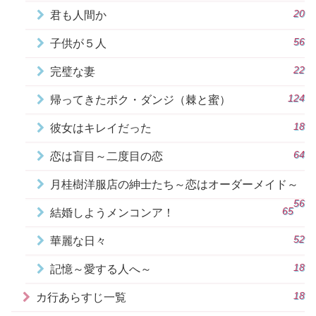
20
君も人間か
56
子供が５人
22
完璧な妻
124
帰ってきたポク・ダンジ（棘と蜜）
18
彼女はキレイだった
64
恋は盲目～二度目の恋
月桂樹洋服店の紳士たち～恋はオーダーメイド～
56
65
結婚しようメンコンア！
52
華麗な日々
18
記憶～愛する人へ～
18
カ行あらすじ一覧