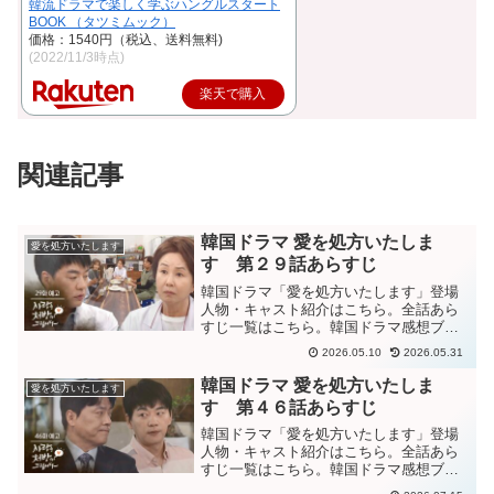
韓流ドラマで楽しく学ぶハングルスタート
BOOK （タツミムック）
価格：1540円（税込、送料無料)
(2022/11/3時点)
楽天で購入
関連記事
韓国ドラマ 愛を処方いたしま
愛を処方いたします
す 第２９話あらすじ
韓国ドラマ「愛を処方いたします」登場
人物・キャスト紹介はこちら。全話あら
すじ一覧はこちら。韓国ドラマ感想ブロ
グはこちら。から。韓国ドラマ「愛を処
2026.05.10
2026.05.31
方いたします」第２９話あらすじ今まで
何も気づかず、ウンビンの継母セリが自
韓国ドラマ 愛を処方いたしま
愛を処方いたします
分の実母だったと分かりシ...
す 第４６話あらすじ
韓国ドラマ「愛を処方いたします」登場
人物・キャスト紹介はこちら。全話あら
すじ一覧はこちら。韓国ドラマ感想ブロ
グはこちら。から。韓国ドラマ「愛を処