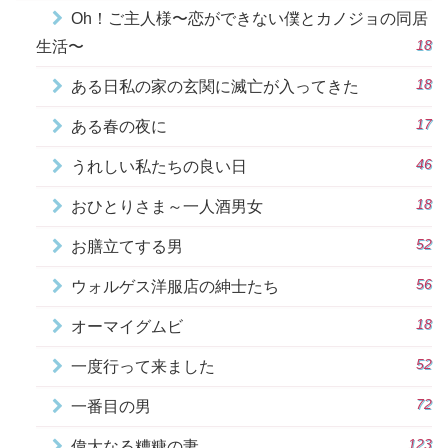
Oh！ご主人様〜恋ができない僕とカノジョの同居
18
生活〜
18
ある日私の家の玄関に滅亡が入ってきた
17
ある春の夜に
46
うれしい私たちの良い日
18
おひとりさま～一人酒男女
52
お膳立てする男
56
ウォルゲス洋服店の紳士たち
18
オーマイグムビ
52
一度行って来ました
72
一番目の男
123
偉大なる糟糠の妻