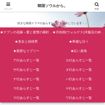
韓国ソウルから。
韓国ソウルから。
メニュー
検索
好きな韓国ドラマのあらすじなどを紹介しています：：
★テプンの花嫁～愛と復讐の羅針盤（台風の新婦）
★月桂樹(ウォルゲス)洋服店の紳士たち
★美女と純情男
★華麗な日々
★親密なリプリー
★紅い真珠
ア行あらすじ一覧
カ行あらすじ一覧
サ行あらすじ一覧
タ行あらすじ一覧
ナ行あらすじ一覧
ハ行あらすじ一覧
マ行あらすじ一覧
ヤ行あらすじ一覧
ラ行あらすじ一覧
ワ行あらすじ一覧