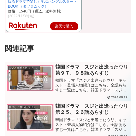
韓流ドラマで楽しく学ぶハングルスタート
BOOK （タツミムック）
価格：1540円（税込、送料無料)
(2022/11/3時点)
楽天で購入
関連記事
韓国ドラマ スジと出逢ったウリ
スジと出逢ったウリ～医師たちの恋愛事情！？～
第９７、９８話あらすじ
韓国ドラマ「スジと出逢ったウリ」キャ
スト・登場人物紹介はこちら。全話あら
すじ一覧はこちら。韓国ドラマ「スジと
出会ったウリ」第９７話あらすじ幼い頃
2024.08.27
に心臓手術の履歴が有るそのカルテの”ウ
リ”は自分ではないと衝撃を受けるウリ。
韓国ドラマ スジと出逢ったウリ
スジと出逢ったウリ～医師たちの恋愛事情！？～
それをウリ達から聞き...
第２５、２６話あらすじ
韓国ドラマ「スジと出逢ったウリ」キャ
スト・登場人物紹介はこちら。全話あら
すじ一覧はこちら。韓国ドラマ「スジと
出会ったウリ」第２５話あらすじスジに