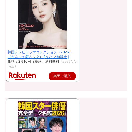
韓国テレビドラマコレクション（2026）
（キネマ旬報ムック） [ キネマ旬報社 ]
価格：2,640円（税込、送料無料)
(2026/5/5
時点)
楽天で購入