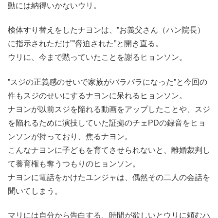
動には納得いかないウリ。
検体すり替えをしたナヨンは、”お義父さん（ハン院長）
に指示されただけ””脅迫された”と開き直る。
ウリに、今まで黙っていたことを謝るヒョンソン。
”スジの正義感のせいで家族がバラバラになった”と今回の
件もスジのせいにするナヨンに呆れるヒョンソン。
ナヨンが以前スジを陥れる動画をアップしたことや、スジ
を陥れるために演技していた証拠のチェPDの録音をヒョ
ンソンが持っており、焦るナヨン。
こんなナヨンに子どもを育てさせられないと、離婚裁判し
て養育権も奪うつもりのヒョンソン。
ナヨンに電話をかけたユンジャは、偶然その二人の会話を
聞いてしまう。
マリには自分から告白する、時間が欲しいとウリに頼むハ