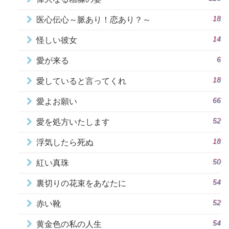
18
医心伝心～脈あり！恋あり？～
14
怪しい彼女
6
愛が来る
18
愛していると言ってくれ
66
愛よお願い
52
愛を処方いたします
18
浮気したら死ぬ
50
紅い真珠
54
裏切りの花束をあなたに
52
赤い靴
54
黄金色の私の人生