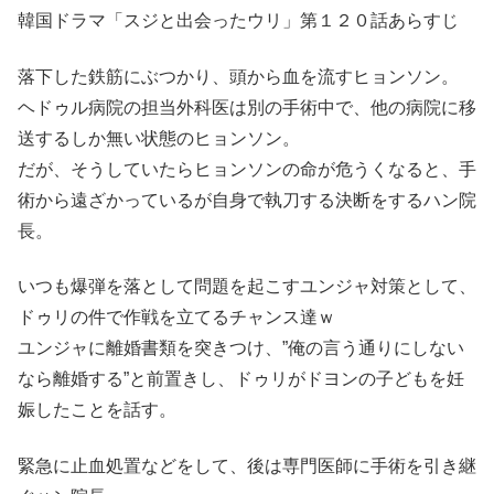
韓国ドラマ「スジと出会ったウリ」第１２０話あらすじ
落下した鉄筋にぶつかり、頭から血を流すヒョンソン。
ヘドゥル病院の担当外科医は別の手術中で、他の病院に移
送するしか無い状態のヒョンソン。
だが、そうしていたらヒョンソンの命が危うくなると、手
術から遠ざかっているが自身で執刀する決断をするハン院
長。
いつも爆弾を落として問題を起こすユンジャ対策として、
ドゥリの件で作戦を立てるチャンス達ｗ
ユンジャに離婚書類を突きつけ、”俺の言う通りにしない
なら離婚する”と前置きし、ドゥリがドヨンの子どもを妊
娠したことを話す。
緊急に止血処置などをして、後は専門医師に手術を引き継