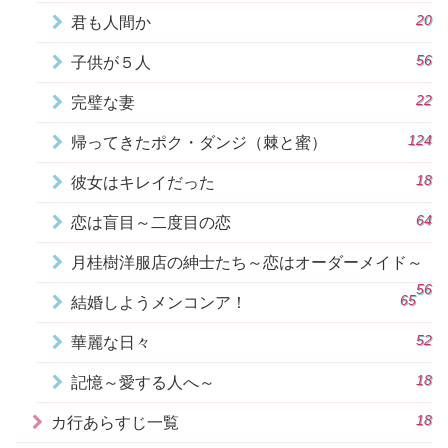
20
君も人間か
56
子供が５人
22
完璧な妻
124
帰ってきたポク・ダンジ（棘と蜜）
18
彼女はキレイだった
64
恋は盲目～二度目の恋
月桂樹洋服店の紳士たち～恋はオーダーメイド～
56
65
結婚しようメンコンア！
52
華麗な日々
18
記憶～愛する人へ～
18
カ行あらすじ一覧