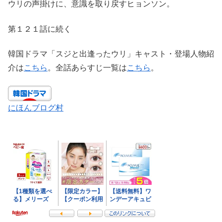
ウリの声掛けに、意識を取り戻すヒョンソン。
第１２１話に続く
韓国ドラマ「スジと出逢ったウリ」キャスト・登場人物紹
介は
こちら
。全話あらすじ一覧は
こちら
。
にほんブログ村