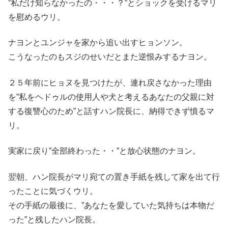
”私だけ知らなかったの・・・？”とショックを受けるマリ
を慰めるウリ。
ナヨンとユンジャを家から追い出すヒョンソン。
こうなったのもスジのせいだとまた逆恨みするナヨン。
２５年前にヒョヌを見つけたが、連れ戻さなかった理由
を”私をヘドゥルの使用人や犬と考えるあなたの父親に対
する復讐心のため”と話すハン院長に、納得できず憤るマ
リ。
実家に戻り”全部終わった・・”と放心状態のナヨン。
翌朝、ハン院長がマリ宛ての置き手紙を残して家を出て行
ったことに気づくウリ。
その手紙の最後に、”あなたを愛していた気持ちは本物だ
った”と残したハン院長。