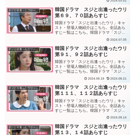
2024.05.02
執着するナヨンはスジのストーカーじゃ
ないかと考えるウリ。ウリはナヨンを非
韓国ドラマ スジと出逢ったウリ
スジと出逢ったウリ～医師たちの恋愛事情！？～
難するが、ナヨンを擁護す...
第６９、７０話あらすじ
韓国ドラマ「スジと出逢ったウリ」キャ
スト・登場人物紹介はこちら。全話あら
すじ一覧はこちら。韓国ドラマ「スジと
出会ったウリ」第６９話あらすじ当時の
2024.07.05
事情を知っても母ソンヨンへの恨みを忘
れられず、苦しむスジ。スジが通りがか
韓国ドラマ スジと出逢ったウリ
スジと出逢ったウリ～医師たちの恋愛事情！？～
りの人たちに悪口を言われ...
第９１、９２話あらすじ
韓国ドラマ「スジと出逢ったウリ」キャ
スト・登場人物紹介はこちら。全話あら
すじ一覧はこちら。韓国ドラマ「スジと
出会ったウリ」第９１話あらすじ自分の
2024.08.16
2024.08.21
せいでウリが地方の分院に行こうとして
いるのかと考えるスジは、”行かない
韓国ドラマ スジと出逢ったウリ
スジと出逢ったウリ～医師たちの恋愛事情！？～
で””私が辛くさせない、妹...
第１１１、１１２話あらすじ
韓国ドラマ「スジと出逢ったウリ」キャ
スト・登場人物紹介はこちら。全話あら
すじ一覧はこちら。韓国ドラマ「スジと
出会ったウリ」第１１１話あらすじ結婚
2024.09.14
してハン院長宅でマリ達と同居を始める
ウリとスジ。やっとヒョヌ（ウリ）と一
韓国ドラマ スジと出逢ったウリ
スジと出逢ったウリ～医師たちの恋愛事情！？～
緒に暮らすことが出来ると...
第１３、１４話あらすじ