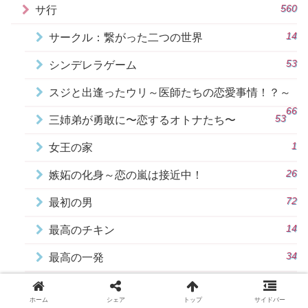
560
サ行
14
サークル：繋がった二つの世界
53
シンデレラゲーム
スジと出逢ったウリ～医師たちの恋愛事情！？～
66
53
三姉弟が勇敢に〜恋するオトナたち〜
1
女王の家
26
嫉妬の化身～恋の嵐は接近中！
72
最初の男
14
最高のチキン
34
最高の一発
18
知ってるワイフ
ホーム
シェア
トップ
サイドバー