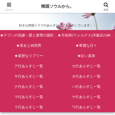
韓国ソウルから。
韓国ソウルから。
メニュー
検索
好きな韓国ドラマのあらすじなどを紹介しています：：
★テプンの花嫁～愛と復讐の羅針盤（台風の新婦）
★月桂樹(ウォルゲス)洋服店の紳士たち
★美女と純情男
★華麗な日々
★親密なリプリー
★紅い真珠
ア行あらすじ一覧
カ行あらすじ一覧
サ行あらすじ一覧
タ行あらすじ一覧
ナ行あらすじ一覧
ハ行あらすじ一覧
マ行あらすじ一覧
ヤ行あらすじ一覧
ラ行あらすじ一覧
ワ行あらすじ一覧