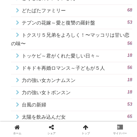
68
どたばたファミリー
53
テプンの花嫁～愛と復讐の羅針盤
トクスリ５兄弟をよろしく！〜マッコリは甘い恋
56
の味〜
18
トッケビ～君がくれた愛しい日々～
56
ドキドキ再婚ロマンス～子どもが５人
18
力の強い女カンナムスン
18
力の強い女トボンスン
53
台風の新婦
65
太陽を飲み込んだ女
本物（チンチャ）が現れた！～まさか結婚するな
ホーム
シェア
トップ
サイドバー