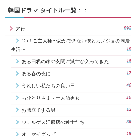
韓国ドラマ タイトル一覧：：
892
ア行
Oh！ご主人様〜恋ができない僕とカノジョの同居
18
生活〜
18
ある日私の家の玄関に滅亡が入ってきた
17
ある春の夜に
46
うれしい私たちの良い日
18
おひとりさま～一人酒男女
52
お膳立てする男
56
ウォルゲス洋服店の紳士たち
18
オーマイグムビ