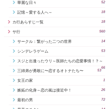
52
華麗な日々
18
記憶～愛する人へ～
18
カ行あらすじ一覧
560
サ行
14
サークル：繋がった二つの世界
53
シンデレラゲーム
スジと出逢ったウリ～医師たちの恋愛事情！？～
66
53
三姉弟が勇敢に〜恋するオトナたち〜
1
女王の家
26
嫉妬の化身～恋の嵐は接近中！
72
最初の男