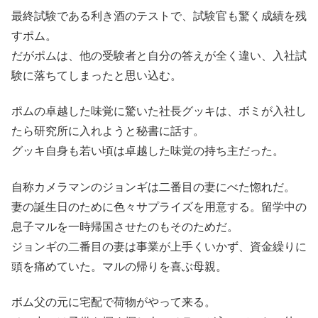
最終試験である利き酒のテストで、試験官も驚く成績を残
すポム。
だがポムは、他の受験者と自分の答えが全く違い、入社試
験に落ちてしまったと思い込む。
ポムの卓越した味覚に驚いた社長グッキは、ボミが入社し
たら研究所に入れようと秘書に話す。
グッキ自身も若い頃は卓越した味覚の持ち主だった。
自称カメラマンのジョンギは二番目の妻にべた惚れだ。
妻の誕生日のために色々サプライズを用意する。留学中の
息子マルを一時帰国させたのもそのためだ。
ジョンギの二番目の妻は事業が上手くいかず、資金繰りに
頭を痛めていた。マルの帰りを喜ぶ母親。
ボム父の元に宅配で荷物がやって来る。