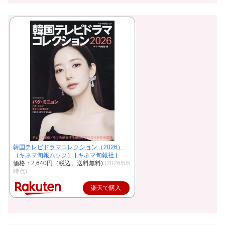
韓国テレビドラマコレクション（2026）
（キネマ旬報ムック） [ キネマ旬報社 ]
価格：2,640円（税込、送料無料)
(2026/5/5
時点)
楽天で購入