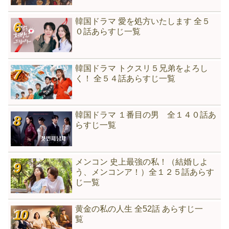
韓国ドラマ 愛を処方いたします 全５
０話あらすじ一覧
韓国ドラマ トクスリ５兄弟をよろし
く！ 全５４話あらすじ一覧
韓国ドラマ １番目の男 全１４０話あ
らすじ一覧
メンコン 史上最強の私！（結婚しよ
う、メンコンア！）全１２５話あらす
じ一覧
黄金の私の人生 全52話 あらすじ一
覧