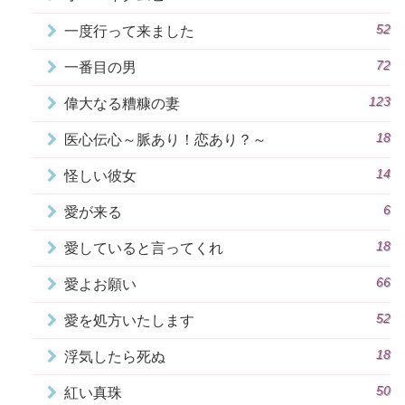
52
一度行って来ました
72
一番目の男
123
偉大なる糟糠の妻
18
医心伝心～脈あり！恋あり？～
14
怪しい彼女
6
愛が来る
18
愛していると言ってくれ
66
愛よお願い
52
愛を処方いたします
18
浮気したら死ぬ
50
紅い真珠