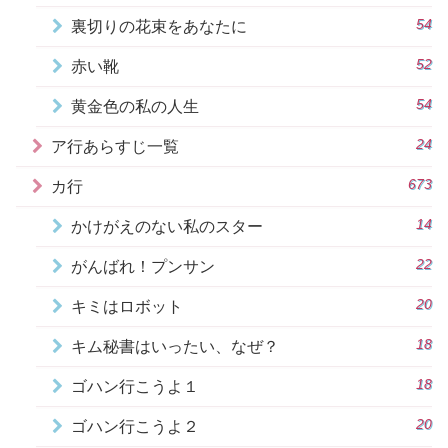
54
裏切りの花束をあなたに
52
赤い靴
54
黄金色の私の人生
24
ア行あらすじ一覧
673
カ行
14
かけがえのない私のスター
22
がんばれ！プンサン
20
キミはロボット
18
キム秘書はいったい、なぜ？
18
ゴハン行こうよ１
20
ゴハン行こうよ２