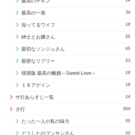
14
最高のチキン
34
最高の一発
18
知ってるワイフ
55
紳士とお嬢さん
65
親切なソンジュさん
53
親密なリプリー
18
韓国版 最高の離婚～Sweet Love～
18
１８アゲイン
14
サ行あらすじ一覧
564
タ行
55
たった一人の私の味方
22
どうしたのプンサンさん