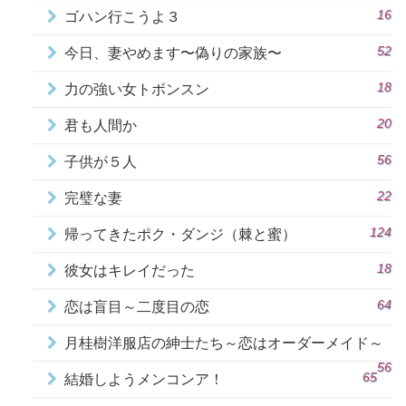
16
ゴハン行こうよ３
52
今日、妻やめます〜偽りの家族〜
18
力の強い女トボンスン
20
君も人間か
56
子供が５人
22
完璧な妻
124
帰ってきたポク・ダンジ（棘と蜜）
18
彼女はキレイだった
64
恋は盲目～二度目の恋
月桂樹洋服店の紳士たち～恋はオーダーメイド～
56
65
結婚しようメンコンア！