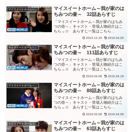
マイスイートホーム～我が家のは
マイスイートホーム～我が家のはちみつの壷～
ちみつの壷～ 32話あらすじ
「マイスイートホーム～我が家のはちみ
つの壺～」キャスト・登場人物紹介はこ
ちら→☆ あらすじ一覧はこちら
→☆KBS World動画「我が家ははちみつ
2015.12.20
2016.04.05
の壺」３２話あらすじマル母のせいで父
親が死んだことを知るポム。どうして二
マイスイートホーム～我が家のは
マイスイートホーム～我が家のはちみつの壷～
人が友達になれるんだと...
ちみつの壷～ 111話あらすじ
「マイスイートホーム～我が家のはちみ
つの壺～」キャスト・登場人物紹介はこ
ちら→☆ あらすじ一覧はこちら
→☆KBS World動画「我が家のはちみつ
2016.04.08
2016.04.19
の壺」１１１話あらすじ突然、隠しカメ
ラの映像が映し出され、グッキを陥れよ
マイスイートホーム～我が家のは
マイスイートホーム～我が家のはちみつの壷～
うと指示する自身の姿が...
ちみつの壷～ 88話あらすじ
「マイスイートホーム～我が家のはちみ
つの壺～」キャスト・登場人物紹介はこ
ちら→☆ あらすじ一覧はこちら
→☆KBS World動画「我が家のはちみつ
2016.03.08
2016.04.06
の壺」88話あらすじテホを土下座させた
と怒り、ポムを叩くソニョン。興奮する
マイスイートホーム～我が家のは
マイスイートホーム～我が家のはちみつの壷～
ソニョンを止めて連れ...
ちみつの壷～ 63話あらすじ