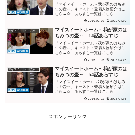
「マイスイートホーム～我が家のはちみ
つの壺～」キャスト・登場人物紹介はこ
ちら→☆ あらすじ一覧はこちら
→☆KBS World動画「我が家ははちみつ
2016.01.29
2016.04.05
の壺」63話あらすじポムを困らせるため
にアランがサンプルを割ったことを知っ
マイスイートホーム～我が家のは
マイスイートホーム～我が家のはちみつの壷～
て激怒するグッキ。誤...
ちみつの壷～ 14話あらすじ
「マイスイートホーム～我が家のはちみ
つの壺～」キャスト・登場人物紹介はこ
ちら→☆ あらすじ一覧はこちら
→☆KBS World動画「我が家は蜜つぼ」
2015.11.26
2016.04.05
１４話あらすじポムを押して床に倒れた
アランを心配するジョンギ。出て行けと
マイスイートホーム～我が家のは
マイスイートホーム～我が家のはちみつの壷～
言われ、汚れた服を着た...
ちみつの壷～ 54話あらすじ
「マイスイートホーム～我が家のはちみ
つの壺～」キャスト・登場人物紹介はこ
ちら→☆ あらすじ一覧はこちら
→☆KBS World動画「我が家ははちみつ
2016.01.22
2016.04.05
の壺」５４話あらすじポムがグッキの探
している娘パランだと知ったマル。パラ
ンを探すチラシを見てい...
スポンサーリンク