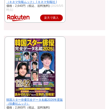
（キネマ旬報ムック） [ キネマ旬報社 ]
価格：2,640円（税込、送料無料)
(2026/5/5
時点)
楽天で購入
韓国スター俳優完全データ名鑑2026年度版
（扶桑社ムック）
価格：2,860円（税込、送料無料)