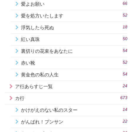
66
愛よお願い
52
愛を処方いたします
18
浮気したら死ぬ
50
紅い真珠
54
裏切りの花束をあなたに
52
赤い靴
54
黄金色の私の人生
24
ア行あらすじ一覧
673
カ行
14
かけがえのない私のスター
22
がんばれ！プンサン