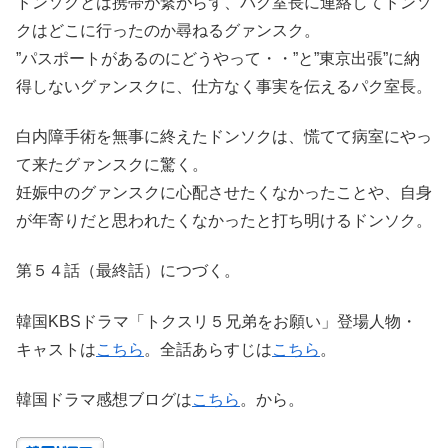
ドンソクとは携帯が繋がらず、パク室長に連絡してドンソ
クはどこに行ったのか尋ねるグァンスク。
”パスポートがあるのにどうやって・・”と”東京出張”に納
得しないグァンスクに、仕方なく事実を伝えるパク室長。
白内障手術を無事に終えたドンソクは、慌てて病室にやっ
て来たグァンスクに驚く。
妊娠中のグァンスクに心配させたくなかったことや、自身
が年寄りだと思われたくなかったと打ち明けるドンソク。
第５４話（最終話）につづく。
韓国KBSドラマ「トクスリ５兄弟をお願い」登場人物・
キャストは
こちら
。全話あらすじは
こちら
。
韓国ドラマ感想ブログは
こちら
。から。