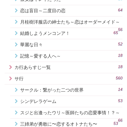
64
恋は盲目～二度目の恋
月桂樹洋服店の紳士たち～恋はオーダーメイド～
56
65
結婚しようメンコンア！
52
華麗な日々
18
記憶～愛する人へ～
18
カ行あらすじ一覧
560
サ行
14
サークル：繋がった二つの世界
53
シンデレラゲーム
スジと出逢ったウリ～医師たちの恋愛事情！？～
66
53
三姉弟が勇敢に〜恋するオトナたち〜