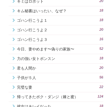
20
キミはロボット
18
キム秘書はいったい、なぜ？
18
ゴハン行こうよ１
20
ゴハン行こうよ２
16
ゴハン行こうよ３
52
今日、妻やめます〜偽りの家族〜
18
力の強い女トボンスン
20
君も人間か
56
子供が５人
22
完璧な妻
124
帰ってきたポク・ダンジ（棘と蜜）
18
彼女はキレイだった