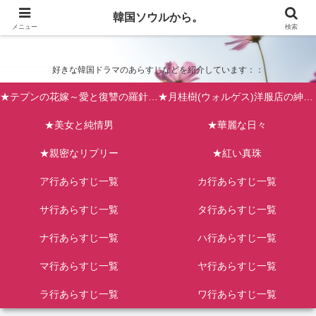
韓国ソウルから。
韓国ソウルから。
メニュー
検索
好きな韓国ドラマのあらすじなどを紹介しています：：
★テプンの花嫁～愛と復讐の羅針盤（台風の新婦）
★月桂樹(ウォルゲス)洋服店の紳士たち
★美女と純情男
★華麗な日々
★親密なリプリー
★紅い真珠
ア行あらすじ一覧
カ行あらすじ一覧
サ行あらすじ一覧
タ行あらすじ一覧
ナ行あらすじ一覧
ハ行あらすじ一覧
マ行あらすじ一覧
ヤ行あらすじ一覧
ラ行あらすじ一覧
ワ行あらすじ一覧