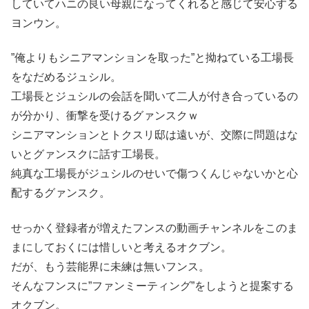
していてハニの良い母親になってくれると感じて安心する
ヨンウン。
”俺よりもシニアマンションを取った”と拗ねている工場長
をなだめるジュシル。
工場長とジュシルの会話を聞いて二人が付き合っているの
が分かり、衝撃を受けるグァンスクｗ
シニアマンションとトクスリ邸は遠いが、交際に問題はな
いとグァンスクに話す工場長。
純真な工場長がジュシルのせいで傷つくんじゃないかと心
配するグァンスク。
せっかく登録者が増えたフンスの動画チャンネルをこのま
まにしておくには惜しいと考えるオクブン。
だが、もう芸能界に未練は無いフンス。
そんなフンスに”ファンミーティング”をしようと提案する
オクブン。