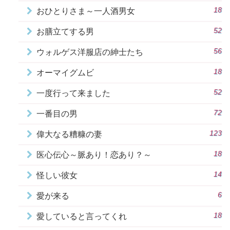
18
おひとりさま～一人酒男女
52
お膳立てする男
56
ウォルゲス洋服店の紳士たち
18
オーマイグムビ
52
一度行って来ました
72
一番目の男
123
偉大なる糟糠の妻
18
医心伝心～脈あり！恋あり？～
14
怪しい彼女
6
愛が来る
18
愛していると言ってくれ