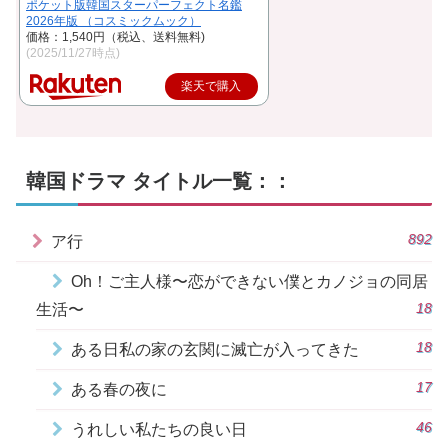
ポケット版韓国スターパーフェクト名鑑
2026年版 （コスミックムック）
価格：1,540円（税込、送料無料)
(2025/11/27時点)
楽天で購入
韓国ドラマ タイトル一覧：：
892
ア行
Oh！ご主人様〜恋ができない僕とカノジョの同居
18
生活〜
18
ある日私の家の玄関に滅亡が入ってきた
17
ある春の夜に
46
うれしい私たちの良い日