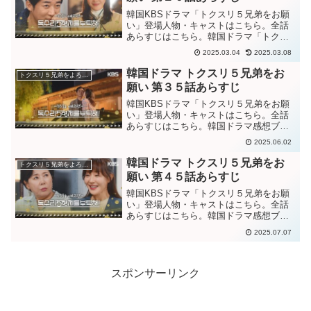
韓国KBSドラマ「トクスリ５兄弟をお願
い」登場人物・キャストはこちら。全話
あらすじはこちら。韓国ドラマ「トクス
リ５兄弟をお願い」第１０話あらすじお
2025.03.04
2025.03.08
礼のマッコリを渡しただけで”賄賂業者”の
ように言うドンソクに納得行かず、怒る
韓国ドラマ トクスリ５兄弟をお
トクスリ５兄弟をよろしく！〜マッコリは甘い恋の味〜
グァンスク。ボムを...
願い 第３５話あらすじ
韓国KBSドラマ「トクスリ５兄弟をお願
い」登場人物・キャストはこちら。全話
あらすじはこちら。韓国ドラマ感想ブロ
グはこちら。から。韓国ドラマ「トクス
2025.06.02
リ５兄弟をお願い」第３５話あらすじド
ッコ社長から兄たちと親が違うと聞いて
韓国ドラマ トクスリ５兄弟をお
トクスリ５兄弟をよろしく！〜マッコリは甘い恋の味〜
ショックを受けるが、兄...
願い 第４５話あらすじ
韓国KBSドラマ「トクスリ５兄弟をお願
い」登場人物・キャストはこちら。全話
あらすじはこちら。韓国ドラマ感想ブロ
グはこちら。から。韓国ドラマ「トクス
2025.07.07
リ５兄弟をお願い」第４５話あらすじ何
かあったら自分を娘と思って頼ってくれ
たら良いと考えるグァン...
スポンサーリンク