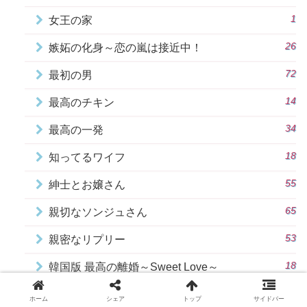
1
女王の家
26
嫉妬の化身～恋の嵐は接近中！
72
最初の男
14
最高のチキン
34
最高の一発
18
知ってるワイフ
55
紳士とお嬢さん
65
親切なソンジュさん
53
親密なリプリー
18
韓国版 最高の離婚～Sweet Love～
18
１８アゲイン
ホーム
シェア
トップ
サイドバー