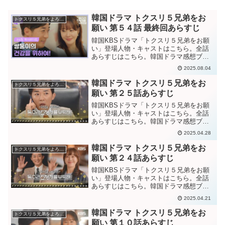
韓国ドラマ トクスリ５兄弟をお
トクスリ５兄弟をよろしく！〜マッコリは甘い恋の味〜
願い 第５４話 最終回あらすじ
韓国KBSドラマ「トクスリ５兄弟をお願
い」登場人物・キャストはこちら。全話
あらすじはこちら。韓国ドラマ感想ブロ
グはこちら。から。韓国ドラマ「トクス
2025.08.04
リ５兄弟をお願い」第５４話 最終回あら
すじファンミーティング当日になるが、
韓国ドラマ トクスリ５兄弟をお
トクスリ５兄弟をよろしく！〜マッコリは甘い恋の味〜
参加予定者が誰も現れ...
願い 第２５話あらすじ
韓国KBSドラマ「トクスリ５兄弟をお願
い」登場人物・キャストはこちら。全話
あらすじはこちら。韓国ドラマ感想ブロ
グはこちら。から。韓国ドラマ「トクス
2025.04.28
リ５兄弟をお願い」第２５話あらすじト
クスリ酒造を陥れる動画を撮った犯人が
韓国ドラマ トクスリ５兄弟をお
トクスリ５兄弟をよろしく！〜マッコリは甘い恋の味〜
捕まったと分かり、喜ぶ...
願い 第２４話あらすじ
韓国KBSドラマ「トクスリ５兄弟をお願
い」登場人物・キャストはこちら。全話
あらすじはこちら。韓国ドラマ感想ブロ
グはこちら。から。韓国ドラマ「トクス
2025.04.21
リ５兄弟をお願い」第２４話あらすじ昔
横領して逃げたドッコ社長がトクスリ酒
韓国ドラマ トクスリ５兄弟をお
トクスリ５兄弟をよろしく！〜マッコリは甘い恋の味〜
造を買収しようとしてい...
願い 第１０話あらすじ