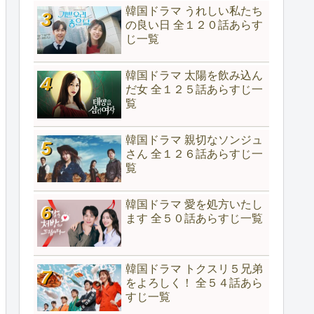
韓国ドラマ うれしい私たち
の良い日 全１２０話あらす
じ一覧
韓国ドラマ 太陽を飲み込ん
だ女 全１２５話あらすじ一
覧
韓国ドラマ 親切なソンジュ
さん 全１２６話あらすじ一
覧
韓国ドラマ 愛を処方いたし
ます 全５０話あらすじ一覧
韓国ドラマ トクスリ５兄弟
をよろしく！ 全５４話あら
すじ一覧