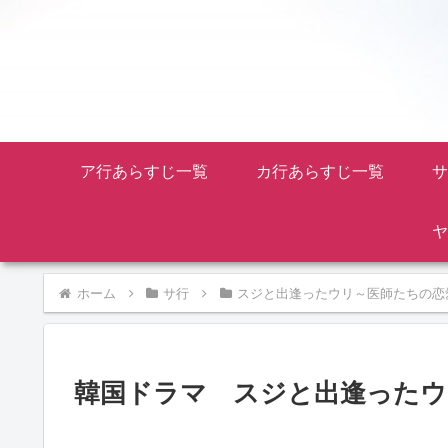
ア行あらすじ一覧
カ行あらすじ一覧
サ
ヤ
ホーム
サ行
スジと出逢ったウリ～医師たちの恋
韓国ドラマ スジと出逢ったウ