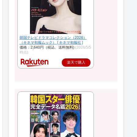
韓国テレビドラマコレクション（2026）
（キネマ旬報ムック） [ キネマ旬報社 ]
価格：2,640円（税込、送料無料)
(2026/5/5
時点)
楽天で購入