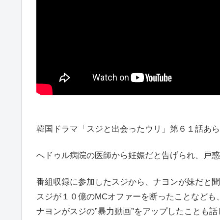
韓国ドラマ「スジと出会ったウリ」第６１話あら
へドゥル病院の医師から妊娠だと告げられ、戸惑
番組収録に参加したスジから、ナヨンが妹だと聞
スジが１０億のMCオファーを断ったことなども
ナヨンがスジの”暴力動画”をアップしたことも