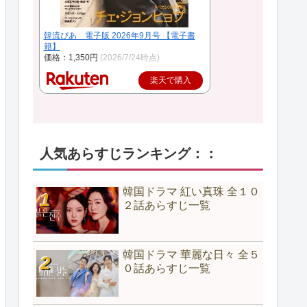
韓流ぴあ 電子版 2026年9月号 【電子書
籍】
価格：1,350円
(2026/7/24時点)
楽天で購入
人気あらすじランキング：：
韓国ドラマ 紅い真珠 全１０
２話あらすじ一覧
韓国ドラマ 華麗な日々 全５
０話あらすじ一覧