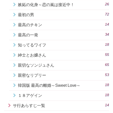
26
嫉妬の化身～恋の嵐は接近中！
72
最初の男
14
最高のチキン
34
最高の一発
18
知ってるワイフ
55
紳士とお嬢さん
65
親切なソンジュさん
53
親密なリプリー
18
韓国版 最高の離婚～Sweet Love～
18
１８アゲイン
14
サ行あらすじ一覧