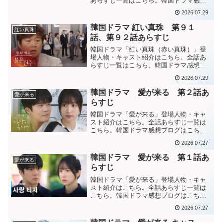
あらすじ一覧はこちら。韓国ドラマ感想
ブログはこちらから。韓国ドラマ「嬉し
2026.07.29
い私たちの良い日」第８１話あらすじま
だ韓国に残るかアメリカに戻るか悩んで
韓国ドラマ 紅い真珠 第９１
紅い真珠
いるギョル。どちらにして...
話、第９２話あらすじ
韓国ドラマ「紅い真珠（赤い真珠）」登
場人物・キャスト紹介はこちら。全話あ
らすじ一覧はこちら。韓国ドラマ感想ブ
ログはこちら。から。韓国ドラマ「紅い
2026.07.29
真珠」第９１話あらすじカン室長にテホ
の恐ろしさを分からせ、カン室長名義の
韓国ドラマ 愛が来る 第２話あ
愛が来る
テホの釈明口座から裏金を...
らすじ
韓国ドラマ「愛が来る」登場人物・キャ
スト紹介はこちら。全話あらすじ一覧は
こちら。韓国ドラマ感想ブログはこち
ら。から。韓国ドラマ「愛が来る」第２
2026.07.27
話あらすじ突然ムジンから告白を受ける
が、自分には恋愛する時間も余裕も全く
韓国ドラマ 愛が来る 第１話あ
愛が来る
ないと断るギュリム。 即断...
らすじ
韓国ドラマ「愛が来る」登場人物・キャ
スト紹介はこちら。全話あらすじ一覧は
こちら。韓国ドラマ感想ブログはこち
ら。から。韓国ドラマ「愛が来る」第１
2026.07.27
話あらすじ御曹司の正体を隠してレスト
ランに初出勤予定のムジン。 そのムジン