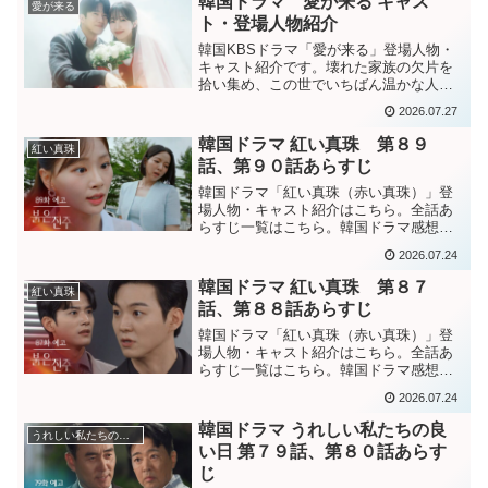
韓国ドラマ 愛が来る キャス
愛が来る
はバス停で、可愛くて心の...
ト・登場人物紹介
韓国KBSドラマ「愛が来る」登場人物・
キャスト紹介です。壊れた家族の欠片を
拾い集め、この世でいちばん温かな人生
の食卓を囲んでいく、一組の男女が織り
2026.07.27
なすファミリーレシピ・ドラマ。韓国ド
ラマ「愛が来る」全話あらすじ一覧はこ
韓国ドラマ 紅い真珠 第８９
紅い真珠
ちら。韓国ドラマ「愛が...
話、第９０話あらすじ
韓国ドラマ「紅い真珠（赤い真珠）」登
場人物・キャスト紹介はこちら。全話あ
らすじ一覧はこちら。韓国ドラマ感想ブ
ログはこちら。から。 韓国ドラマ「紅い
2026.07.24
真珠」第８９話あらすじ記者を集め、”７
年前のテミバイオ事件の犯人はテホ会長
韓国ドラマ 紅い真珠 第８７
紅い真珠
ではなく私の父サムシ...
話、第８８話あらすじ
韓国ドラマ「紅い真珠（赤い真珠）」登
場人物・キャスト紹介はこちら。全話あ
らすじ一覧はこちら。韓国ドラマ感想ブ
ログはこちら。から。韓国ドラマ「紅い
2026.07.24
真珠」第８７話あらすじ父ジュンギの事
故への再調査が行われるように世間に訴
韓国ドラマ うれしい私たちの良
うれしい私たちの良い日
えるチンジュ。ジュンギの...
い日 第７９話、第８０話あらす
じ