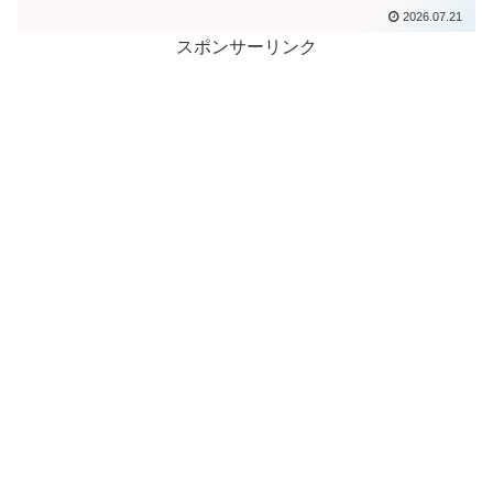
解き、互いの傷を癒やし合いながら、や
2026.07.21
がて一つの家族として生まれ変わってい
く――そんな“家族の再生”を描いたファミ
スポンサーリンク
リー・メイクアップ...