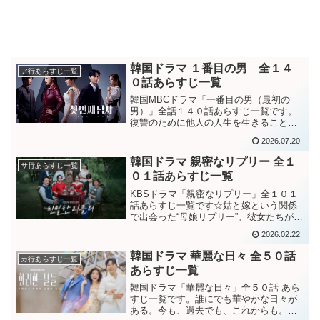
韓国ドラマ １番目の男 全１４
ア行あらすじ一覧
０話あらすじ一覧
韓国MBCドラマ「一番目の男（最初の
男）」全話１４０話あらすじ一覧です。
復讐のために他人の人生を生きることに
なった女と、自らの欲望のために他人の
2026.07.20
人生を奪った女――二人の女が命を懸け
て繰り広げる、致命的な対決を描いたド
韓国ドラマ 親密なリプリー 全１
サ行あらすじ一覧
ラマ。韓国ドラマ「一番目...
０１話あらすじ一覧
KBSドラマ「親密なリプリー」全１０１
話あらすじ一覧です☆姑と嫁という関係
で出会った“母娘リプリー”。彼女たちが名
門「コンヒャン家」を手に入れるため、
2026.02.22
巧妙な嘘と策略を駆使して繰り広げる愛
憎劇。挑発的でユーモラス、そして涙を
韓国ドラマ 華麗な日々 全５０話
カ行あらすじ一覧
誘う感動の人生逆転...
あらすじ一覧
韓国ドラマ「華麗な日々」全５０話 あら
すじ一覧です。誰にでも華やかな日々が
ある。今も、過去でも、これからも。そ