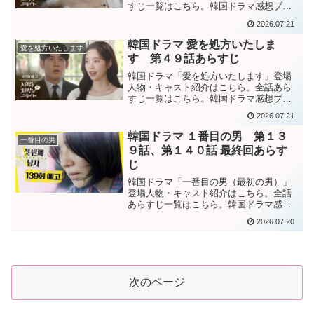
すじ一覧はこちら。韓国ドラマ感想ブロ
グはこちら。から。 韓国ドラマ「愛を処
2026.07.21
方いたします」第５０話あらすじ チュア
達の結婚式後、倒れて救急搬送されるソ
韓国ドラマ 愛を処方いたしま
愛を処方いたします
ンチュル。そこで、ソ...
す 第４９話あらすじ
韓国ドラマ「愛を処方いたします」登場
人物・キャスト紹介はこちら。全話あら
すじ一覧はこちら。韓国ドラマ感想ブロ
グはこちら。から。韓国ドラマ「愛を処
2026.07.21
方いたします」第４９話あらすじ施設育
ちで親を知らないセリにとって、親は舅
韓国ドラマ １番目の男 第１３
一番目の男
のソンチュルだけだった。...
９話、第１４０話 最終回あらす
じ
韓国ドラマ「一番目の男（最初の男）」
登場人物・キャスト紹介はこちら。全話
あらすじ一覧はこちら。韓国ドラマ感想
ブログはこちら。から。韓国ドラマ「一
2026.07.20
番目の男」第１３９話あらすじファヨン
から裏金をもらっていた理事達を一層
し、ドリームホテルの経営を...
次のページ