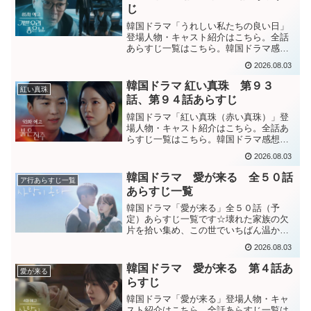
じ
韓国ドラマ「うれしい私たちの良い日」
登場人物・キャスト紹介はこちら。全話
あらすじ一覧はこちら。韓国ドラマ感想
ブログはこちら。から。韓国ドラマ「嬉
2026.08.03
しい私たちの良い日」第８５話あらすじ
ギョルに事故の真相を打ち明けようとし
韓国ドラマ 紅い真珠 第９３
紅い真珠
ていたクォンシクだったが...
話、第９４話あらすじ
韓国ドラマ「紅い真珠（赤い真珠）」登
場人物・キャスト紹介はこちら。全話あ
らすじ一覧はこちら。韓国ドラマ感想ブ
ログはこちら。から。韓国ドラマ「紅い
2026.08.03
真珠」第９３話あらすじ会長候補として
対決することになるチンジュとヒョンジ
韓国ドラマ 愛が来る 全５０話
ア行あらすじ一覧
ュン。監禁場所からユンジ...
あらすじ一覧
韓国ドラマ「愛が来る」全５０話（予
定）あらすじ一覧です☆壊れた家族の欠
片を拾い集め、この世でいちばん温かな
人生の食卓を囲んでいく、一組の男女が
2026.08.03
織りなすファミリーレシピ・ドラマ。韓
国ドラマ「愛が来る」登場人物・キャス
韓国ドラマ 愛が来る 第４話あ
愛が来る
ト紹介はこちら。第１話あら...
らすじ
韓国ドラマ「愛が来る」登場人物・キャ
スト紹介はこちら。全話あらすじ一覧は