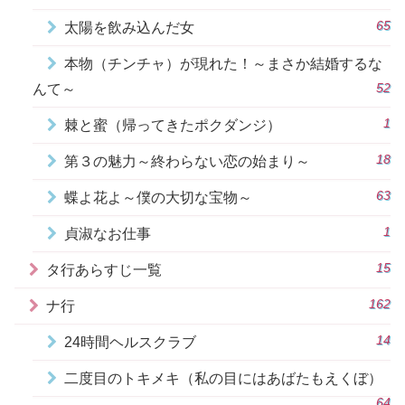
65
太陽を飲み込んだ女
本物（チンチャ）が現れた！～まさか結婚するな
52
んて～
1
棘と蜜（帰ってきたポクダンジ）
18
第３の魅力～終わらない恋の始まり～
63
蝶よ花よ～僕の大切な宝物～
1
貞淑なお仕事
15
タ行あらすじ一覧
162
ナ行
14
24時間ヘルスクラブ
二度目のトキメキ（私の目にはあばたもえくぼ）
64