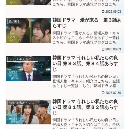
こちら。韓国ドラマ感想ブログはこち
ら。から。韓国ドラマ「愛が来る」第４
2026.08.03
話あらすじ自宅を抵当に入れて借金をし
ていたギュリムたちの父ソクジュン。詐
韓国ドラマ 愛が来る 第３話あ
愛が来る
欺に遭ってそのお金も返済で...
らすじ
韓国ドラマ「愛が来る」登場人物・キャ
スト紹介はこちら。全話あらすじ一覧は
こちら。韓国ドラマ感想ブログはこち
ら。から。韓国ドラマ「愛が来る」第３
2026.08.03
話あらすじ付き合って１年になるラブラ
ブのムジンとギュリム。ギュリムの幼い
韓国ドラマ うれしい私たちの良
うれしい私たちの良い日
弟たちも可愛がるムジン。そ...
い日 第８３話、第８４話あらす
じ
韓国ドラマ「うれしい私たちの良い日」
登場人物・キャスト紹介はこちら。全話
あらすじ一覧はこちら。韓国ドラマ感想
ブログはこちらから。韓国ドラマ「嬉し
2026.07.30
い私たちの良い日」第８３話あらすじ ”２
５年前でもう時効も過ぎているのに””恩を
韓国ドラマ うれしい私たちの良
うれしい私たちの良い日
仇で返すのか？？...
い日 第８１話、第８２話あらす
じ
韓国ドラマ「うれしい私たちの良い日」
登場人物・キャスト紹介はこちら。全話