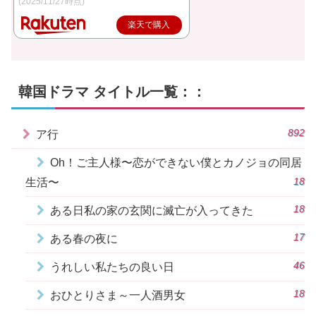
(2025/11/27時点)
楽天で購入
韓国ドラマ タイトル一覧：：
892
ア行
Oh！ご主人様〜恋ができない僕とカノジョの同居
18
生活〜
18
ある日私の家の玄関に滅亡が入ってきた
17
ある春の夜に
46
うれしい私たちの良い日
18
おひとりさま～一人酒男女