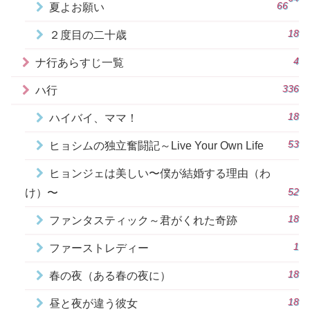
66
夏よお願い
18
２度目の二十歳
4
ナ行あらすじ一覧
336
ハ行
18
ハイバイ、ママ！
53
ヒョシムの独立奮闘記～Live Your Own Life
ヒョンジェは美しい〜僕が結婚する理由（わ
52
け）〜
18
ファンタスティック～君がくれた奇跡
1
ファーストレディー
18
春の夜（ある春の夜に）
18
昼と夜が違う彼女