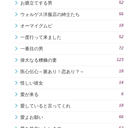
52
お膳立てする男
56
ウォルゲス洋服店の紳士たち
18
オーマイグムビ
52
一度行って来ました
72
一番目の男
123
偉大なる糟糠の妻
18
医心伝心～脈あり！恋あり？～
14
怪しい彼女
6
愛が来る
18
愛していると言ってくれ
66
愛よお願い