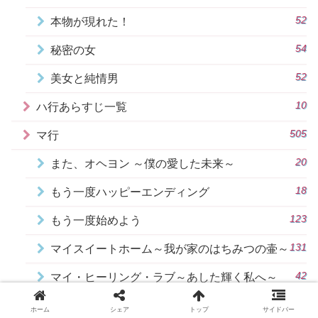
52
本物が現れた！
54
秘密の女
52
美女と純情男
10
ハ行あらすじ一覧
505
マ行
20
また、オヘヨン ～僕の愛した未来～
18
もう一度ハッピーエンディング
123
もう一度始めよう
131
マイスイートホーム～我が家のはちみつの壷～
42
マイ・ヒーリング・ラブ～あした輝く私へ～
63
マリと変わったお父さんたち
ホーム
シェア
トップ
サイドバー