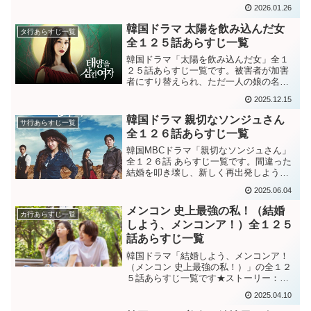
れぞれ異なる意味で出会う華麗な日々に
2026.01.26
関する世代共感家族ドラマ。韓国ドラマ
「華麗な日々」登場人物・キャスト紹介
韓国ドラマ 太陽を飲み込んだ女
タ行あらすじ一覧
はこちら。韓国ドラマ感...
全１２５話あらすじ一覧
韓国ドラマ「太陽を飲み込んだ女」全１
２５話あらすじ一覧です。被害者が加害
者にすり替えられ、ただ一人の娘の名を
かけて財閥家に立ち向かうある女性の壮
2025.12.15
絶な復讐劇。韓国ドラマ「太陽を飲み込
んだ女」登場人物・キャスト紹介はこち
韓国ドラマ 親切なソンジュさん
サ行あらすじ一覧
ら。韓国ドラマ感想ブログ...
全１２６話あらすじ一覧
韓国MBCドラマ「親切なソンジュさん」
全１２６話 あらすじ一覧です。間違った
結婚を叩き壊し、新しく再出発しようと
するソンジュさんの人生リモデリングヒ
2025.06.04
ューマンドラマ☆韓国ドラマ「親切なソ
ンジュさん」キャスト・登場人物はこち
メンコン 史上最強の私！（結婚
カ行あらすじ一覧
ら。韓国ドラマ感想ブ...
しよう、メンコンア！）全１２５
話あらすじ一覧
韓国ドラマ「結婚しよう、メンコンア！
（メンコン 史上最強の私！）」の全１２
５話あらすじ一覧です★ストーリー：離
婚や再婚、卒婚など結婚の様々な姿を見
2025.04.10
せることで「幸せ」の真の意味を問い、