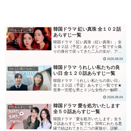
韓国ドラマ 紅い真珠 全１０２話
ア行あらすじ一覧
あらすじ一覧
韓国ドラマ「紅い真珠（紅い真珠）」全
１０２話（予定）あらすじ一覧です☆偽
りの身分で戻ってきた二人の女が、アデ
ル家に隠された罪と真実を暴き出す、緻
2026.08.04
密で強烈な復讐の物語。韓国ドラマ「紅
い真珠（赤い真珠）」登場人物・キャス
韓国ドラマ うれしい私たちの良
うれしい私たちの良い日
ト紹介はこちら。第１話、...
い日 全１２０話あらすじ一覧
韓国ドラマ「うれしい私たちの良い日」
全１２０話（予定）あらすじ一覧です★
世界一完璧な男とドジな女性の一触即発
の生死争奪戦！それぞれ「自分の人生の
2026.08.04
主人公」になりたい、さまざまな世代が
織りなすメロ家族ドラマ韓国ドラマ「う
韓国ドラマ 愛を処方いたします
ア行あらすじ一覧
れしい私たちの良い日」登...
全５０話あらすじ一覧
韓国ドラマ「愛を処方いたします」全５
０話あらすじ一覧です。30年にわたる悪
縁で結ばれてきた二つの家族が、誤解を