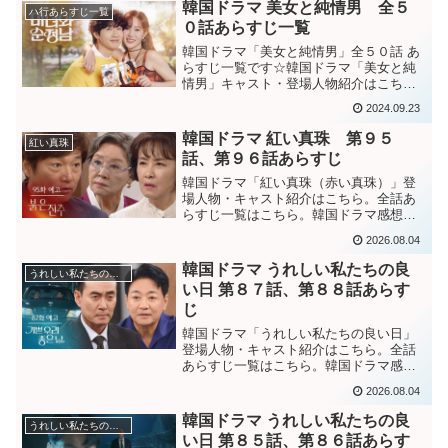
全世代の共感と笑いを醸し出す愉快な家
韓国ドラマ 美女と純情男 全５
ハ行あらすじ一覧
族ドラマ。韓国ドラマ「...
０話あらすじ一覧
韓国ドラマ「美女と純情男」全５０話 あ
らすじ一覧です☆韓国ドラマ「美女と純
情男」キャスト・登場人物紹介はこちら
韓国ドラマ感想ブログはこちら。から。
2024.09.23
一夜にして最下層に墜落したトップ女優
と、彼女を愛して再起させる新前ドラマ
韓国ドラマ 紅い真珠 第９５
紅い真珠
PDの人生逆転を描いた...
話、第９６話あらすじ
韓国ドラマ「紅い真珠（赤い真珠）」登
場人物・キャスト紹介はこちら。全話あ
らすじ一覧はこちら。韓国ドラマ感想ブ
ログはこちら。から。韓国ドラマ「紅い
2026.08.04
真珠」第９５話あらすじヒョンジュンが
テホの息子ではないとユン刑事（長官）
韓国ドラマ うれしい私たちの良
うれしい私たちの良い日
に気づかれ、焦るジョンラ...
い日 第８７話、第８８話あらす
じ
韓国ドラマ「うれしい私たちの良い日」
登場人物・キャスト紹介はこちら。全話
あらすじ一覧はこちら。韓国ドラマ感想
ブログはこちら。から。韓国ドラマ「嬉
2026.08.04
しい私たちの良い日」第８７話あらすじ
父親の遺品の詰まった箱を事故からずっ
韓国ドラマ うれしい私たちの良
うれしい私たちの良い日
と開けられなかったが、ウ...
い日 第８５話、第８６話あらす