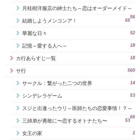
月桂樹洋服店の紳士たち～恋はオーダーメイド～
56
65
結婚しようメンコンア！
52
華麗な日々
18
記憶～愛する人へ～
18
カ行あらすじ一覧
560
サ行
14
サークル：繋がった二つの世界
53
シンデレラゲーム
スジと出逢ったウリ～医師たちの恋愛事情！？～
66
53
三姉弟が勇敢に〜恋するオトナたち〜
1
女王の家