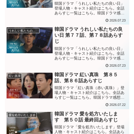
韓国ドラマ「うれしい私たちの良い日」
登場人物・キャスト紹介はこちら。全話
あらすじ一覧はこちら。韓国ドラマ感想
ブログはこちら。から。韓国ドラマ「嬉
2026.07.23
しい私たちの良い日」第７９話あらすじ
ウンエが探した記事によると、ギョル実
韓国ドラマ うれしい私たちの良
うれしい私たちの良い日
父が死亡した事故はギョル...
い日 第７７話、第７８話あらす
じ
韓国ドラマ「うれしい私たちの良い日」
登場人物・キャスト紹介はこちら。全話
あらすじ一覧はこちら。韓国ドラマ感想
ブログはこちら。から。韓国ドラマ「嬉
2026.07.23
しい私たちの良い日」第７７話あらすじ
ギョル実父の事故の年を聞いて驚いたソ
韓国ドラマ 紅い真珠 第８５
紅い真珠
ンジュンは、ギョルにデチ...
話、第８６話あらすじ
韓国ドラマ「紅い真珠（赤い真珠）」登
場人物・キャスト紹介はこちら。全話あ
らすじ一覧はこちら。韓国ドラマ感想ブ
ログはこちら。から。韓国ドラマ「紅い
2026.07.22
真珠」第８５話あらすじクロエがチンジ
ュだったと分かり、当時チンジュは死ん
韓国ドラマ 愛を処方いたしま
愛を処方いたします
だと言っていたユナに怒る...
す 第５０話 最終回あらすじ
韓国ドラマ「愛を処方いたします」登場
人物・キャスト紹介はこちら。全話あら