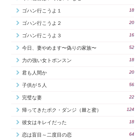
18
ゴハン行こうよ１
20
ゴハン行こうよ２
16
ゴハン行こうよ３
52
今日、妻やめます〜偽りの家族〜
18
力の強い女トボンスン
20
君も人間か
56
子供が５人
22
完璧な妻
124
帰ってきたポク・ダンジ（棘と蜜）
18
彼女はキレイだった
64
恋は盲目～二度目の恋