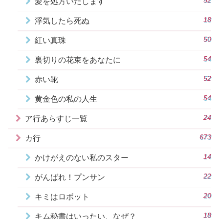
52
愛を処方いたします
18
浮気したら死ぬ
50
紅い真珠
54
裏切りの花束をあなたに
52
赤い靴
54
黄金色の私の人生
24
ア行あらすじ一覧
673
カ行
14
かけがえのない私のスター
22
がんばれ！プンサン
20
キミはロボット
18
キム秘書はいったい、なぜ？