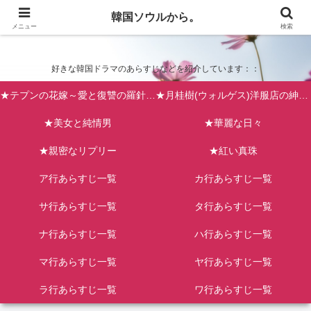
韓国ソウルから。
韓国ソウルから。
メニュー
検索
好きな韓国ドラマのあらすじなどを紹介しています：：
★テプンの花嫁～愛と復讐の羅針盤（台風の新婦）
★月桂樹(ウォルゲス)洋服店の紳士たち
★美女と純情男
★華麗な日々
★親密なリプリー
★紅い真珠
ア行あらすじ一覧
カ行あらすじ一覧
サ行あらすじ一覧
タ行あらすじ一覧
ナ行あらすじ一覧
ハ行あらすじ一覧
マ行あらすじ一覧
ヤ行あらすじ一覧
ラ行あらすじ一覧
ワ行あらすじ一覧