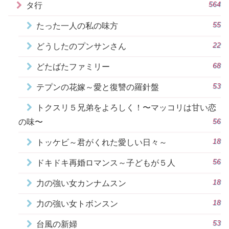
564
タ行
55
たった一人の私の味方
22
どうしたのプンサンさん
68
どたばたファミリー
53
テプンの花嫁～愛と復讐の羅針盤
トクスリ５兄弟をよろしく！〜マッコリは甘い恋
56
の味〜
18
トッケビ～君がくれた愛しい日々～
56
ドキドキ再婚ロマンス～子どもが５人
18
力の強い女カンナムスン
18
力の強い女トボンスン
53
台風の新婦