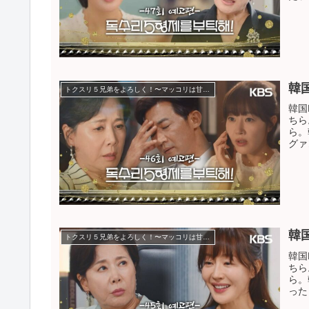
韓
トクスリ５兄弟をよろしく！〜マッコリは甘い恋の味〜
韓国
ちら
ら。
グァ
韓
トクスリ５兄弟をよろしく！〜マッコリは甘い恋の味〜
韓国
ちら
ら。
った