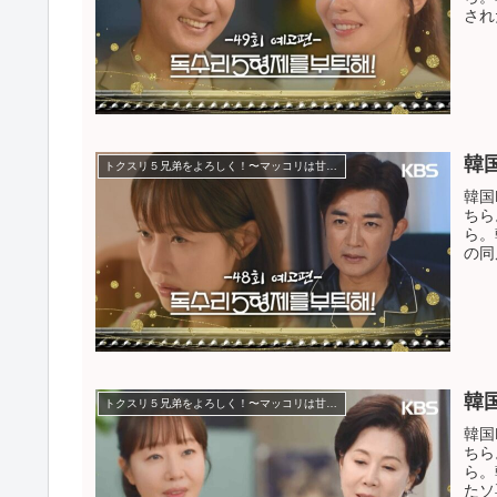
され
韓
トクスリ５兄弟をよろしく！〜マッコリは甘い恋の味〜
韓国
ちら
ら。
の同
韓
トクスリ５兄弟をよろしく！〜マッコリは甘い恋の味〜
韓国
ちら
ら。
たソ