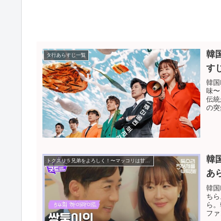
韓
タ行あらすじ一覧
す
韓国
味〜
伝統
の突
韓
トクスリ５兄弟をよろしく！〜マッコリは甘い恋の味〜
あ
韓国
ちら
ら。
ファ