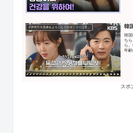
韓
トクスリ５兄弟をよろしく！〜マッコリは甘い恋の味〜
韓国
ちら
ら。
年齢
スポ