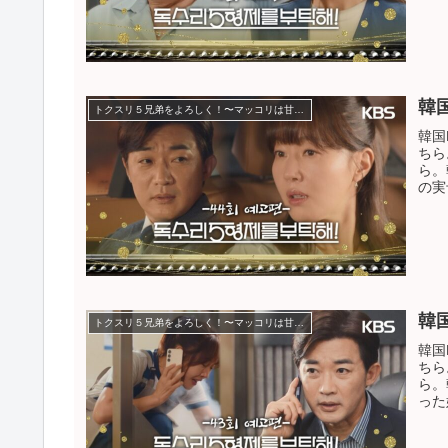
韓
トクスリ５兄弟をよろしく！〜マッコリは甘い恋の味〜
韓国
ちら
ら。
の実
韓
トクスリ５兄弟をよろしく！〜マッコリは甘い恋の味〜
韓国
ちら
ら。
った