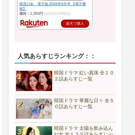
韓流ぴあ 電子版 2026年9月号 【電子書
籍】
価格：1,350円
(2026/7/24時点)
楽天で購入
人気あらすじランキング：：
韓国ドラマ 紅い真珠 全１０
２話あらすじ一覧
韓国ドラマ 華麗な日々 全５
０話あらすじ一覧
韓国ドラマ 太陽を飲み込ん
だ女 全１２５話あらすじ一