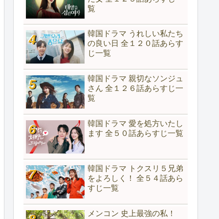
覧
韓国ドラマ うれしい私たち
の良い日 全１２０話あらす
じ一覧
韓国ドラマ 親切なソンジュ
さん 全１２６話あらすじ一
覧
韓国ドラマ 愛を処方いたし
ます 全５０話あらすじ一覧
韓国ドラマ トクスリ５兄弟
をよろしく！ 全５４話あら
すじ一覧
メンコン 史上最強の私！