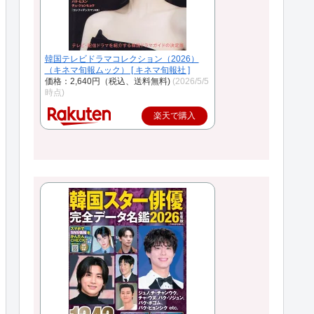
韓国テレビドラマコレクション（2026）
（キネマ旬報ムック） [ キネマ旬報社 ]
価格：2,640円（税込、送料無料)
(2026/5/5
時点)
楽天で購入