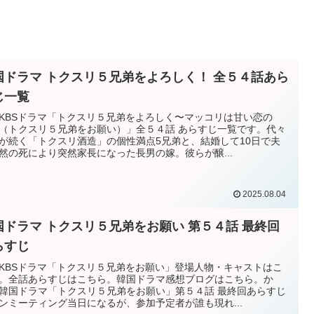
国ドラマ トクスリ５兄弟をよろしく！ 全５４話あら
じ一覧
KBSドラマ「トクスリ５兄弟をよろしく〜マッコリは甘い恋の
（トクスリ５兄弟をお願い）」全５４話 あらすじ一覧です。代々
が続く「トクスリ酒造」の個性満点5兄弟と、結婚して10日で夫
然の死により突然家長になった長男の嫁。彼らが醸...
2025.08.04
国ドラマ トクスリ５兄弟をお願い 第５４話 最終回
らすじ
KBSドラマ「トクスリ５兄弟をお願い」登場人物・キャストはこ
。全話あらすじはこちら。韓国ドラマ感想ブログはこちら。か
韓国ドラマ「トクスリ５兄弟をお願い」第５４話 最終回あらすじ
ンミーティング当日になるが、参加予定者が誰も現れ...