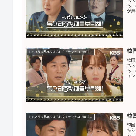
ちら
ら。
が無
韓
トクスリ５兄弟をよろしく！〜マッコリは甘い恋の味〜
韓国
ちら
ら。
ィン
韓
トクスリ５兄弟をよろしく！〜マッコリは甘い恋の味〜
韓国
ちら
ら。