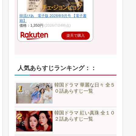
韓流ぴあ 電子版 2026年9月号 【電子書
籍】
価格：1,350円
(2026/7/24時点)
楽天で購入
人気あらすじランキング：：
韓国ドラマ 華麗な日々 全５
０話あらすじ一覧
韓国ドラマ 紅い真珠 全１０
２話あらすじ一覧