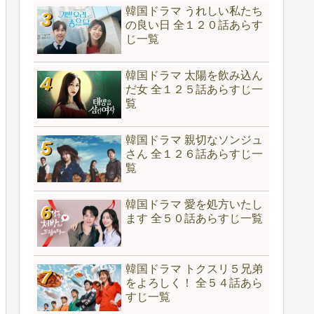
韓国ドラマ うれしい私たち
の良い日 全１２０話あらす
じ一覧
韓国ドラマ 太陽を飲み込ん
だ女 全１２５話あらすじ一
覧
韓国ドラマ 親切なソンジュ
さん 全１２６話あらすじ一
覧
韓国ドラマ 愛を処方いたし
ます 全５０話あらすじ一覧
韓国ドラマ トクスリ５兄弟
をよろしく！ 全５４話あら
すじ一覧