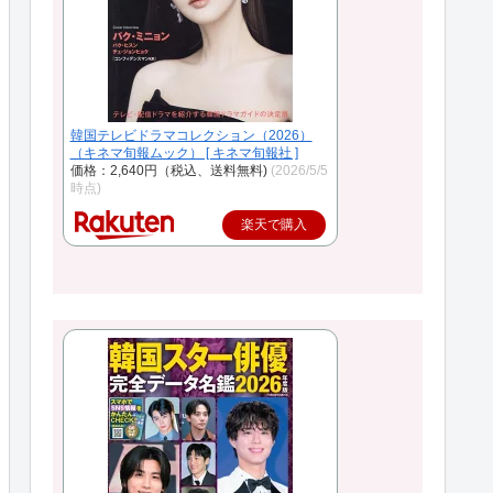
韓国テレビドラマコレクション（2026）
（キネマ旬報ムック） [ キネマ旬報社 ]
価格：2,640円（税込、送料無料)
(2026/5/5
時点)
楽天で購入