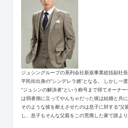
ジュシングループの系列会社新規事業総括副社長
平民街出身の”シンデレラ婿”となる。 しかし一
”ジュシンの解決者”という称号まで得てオーナ
は弱者側に立ってやんちゃだった彼は結婚と共に
そのような彼を耐えさせたのは息子に対する”父
し、息子もそんな父親をこの荒廃した家で誰より