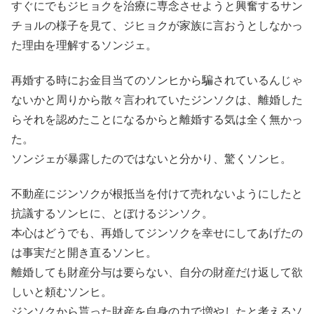
すぐにでもジヒョクを治療に専念させようと興奮するサン
チョルの様子を見て、ジヒョクが家族に言おうとしなかっ
た理由を理解するソンジェ。
再婚する時にお金目当てのソンヒから騙されているんじゃ
ないかと周りから散々言われていたジンソクは、離婚した
らそれを認めたことになるからと離婚する気は全く無かっ
た。
ソンジェが暴露したのではないと分かり、驚くソンヒ。
不動産にジンソクが根抵当を付けて売れないようにしたと
抗議するソンヒに、とぼけるジンソク。
本心はどうでも、再婚してジンソクを幸せにしてあげたの
は事実だと開き直るソンヒ。
離婚しても財産分与は要らない、自分の財産だけ返して欲
しいと頼むソンヒ。
ジンソクから貰った財産を自身の力で増やしたと考えるソ