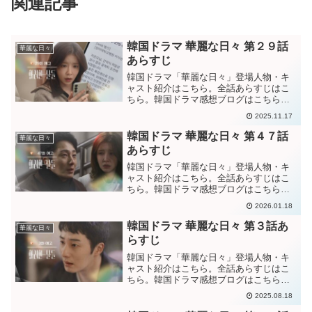
関連記事
韓国ドラマ 華麗な日々 第２９話
華麗な日々
あらすじ
韓国ドラマ「華麗な日々」登場人物・キ
ャスト紹介はこちら。全話あらすじはこ
ちら。韓国ドラマ感想ブログはこちら。
から。韓国ドラマ「華麗な日々」第２９
2025.11.17
話あらすじ実母は肝臓移植のためにウン
オを探し出したのではないかと疑うジヒ
韓国ドラマ 華麗な日々 第４７話
華麗な日々
ョクに、”本当に偶然出会...
あらすじ
韓国ドラマ「華麗な日々」登場人物・キ
ャスト紹介はこちら。全話あらすじはこ
ちら。韓国ドラマ感想ブログはこちら。
から。韓国ドラマ「華麗な日々」第４７
2026.01.18
話あらすじウンオに嫉妬するスビンに、
ジヒョクとウンオの関係を話すソンジ
韓国ドラマ 華麗な日々 第３話あ
華麗な日々
ェ。病気になったジヒョクが...
らすじ
韓国ドラマ「華麗な日々」登場人物・キ
ャスト紹介はこちら。全話あらすじはこ
ちら。韓国ドラマ感想ブログはこちら。
から。韓国ドラマ「華麗な日々」第３話
2025.08.18
あらすじウンオに告白されて振ったが、