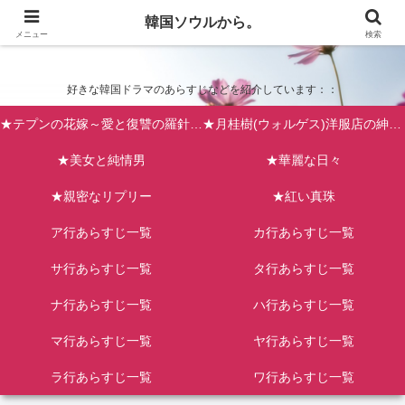
韓国ソウルから。
韓国ソウルから。
メニュー
検索
好きな韓国ドラマのあらすじなどを紹介しています：：
★テプンの花嫁～愛と復讐の羅針盤（台風の新婦）
★月桂樹(ウォルゲス)洋服店の紳士たち
★美女と純情男
★華麗な日々
★親密なリプリー
★紅い真珠
ア行あらすじ一覧
カ行あらすじ一覧
サ行あらすじ一覧
タ行あらすじ一覧
ナ行あらすじ一覧
ハ行あらすじ一覧
マ行あらすじ一覧
ヤ行あらすじ一覧
ラ行あらすじ一覧
ワ行あらすじ一覧