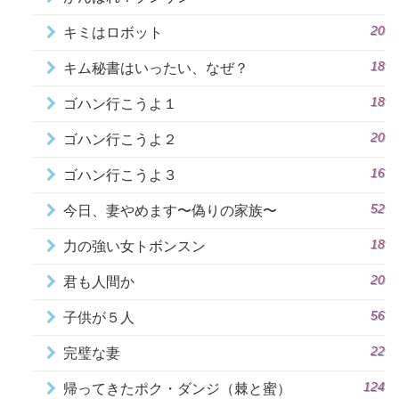
20
キミはロボット
18
キム秘書はいったい、なぜ？
18
ゴハン行こうよ１
20
ゴハン行こうよ２
16
ゴハン行こうよ３
52
今日、妻やめます〜偽りの家族〜
18
力の強い女トボンスン
20
君も人間か
56
子供が５人
22
完璧な妻
124
帰ってきたポク・ダンジ（棘と蜜）