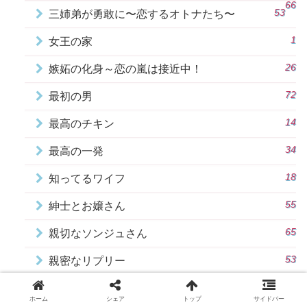
66
53
三姉弟が勇敢に〜恋するオトナたち〜
1
女王の家
26
嫉妬の化身～恋の嵐は接近中！
72
最初の男
14
最高のチキン
34
最高の一発
18
知ってるワイフ
55
紳士とお嬢さん
65
親切なソンジュさん
53
親密なリプリー
18
韓国版 最高の離婚～Sweet Love～
ホーム
シェア
トップ
サイドバー