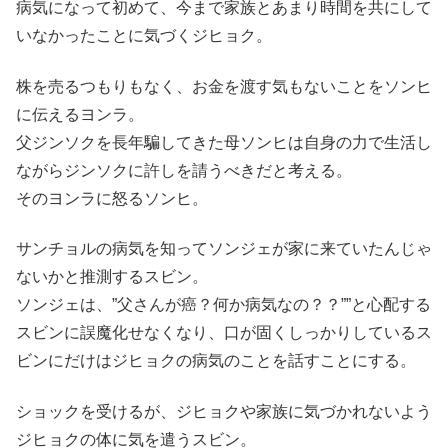
病気になって初めて、今まで家族とあまり時間を共にして
いなかったことに気づくジヒョク。
株を売るつもりもなく、お金を渡す気もないことをソンヒ
に伝えるヨンラ。
父ジンソクを長年騙してきた母ソンヒは自身の力で生活し
ながらジンソクに許しを請うべきだと考える。
そのヨンラに怒るソンヒ。
サンチョルの病気を知ってソンジェが家に来ていたんじゃ
ないかと推測するスビン。
ソンジェは、”父さんが癌？何か病気なの？？””と心配する
スビンに誤魔化せなくなり、口が固くしっかりしているス
ビンにだけはジヒョクの病気のことを話すことにする。
ショックを受けるが、ジヒョクや家族に気づかれないよう
ジヒョクの体に気を遣うスビン。