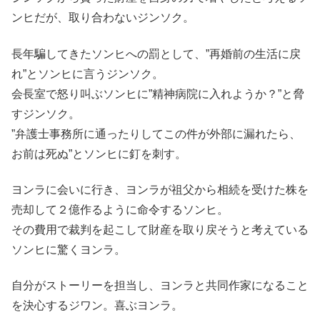
ンヒだが、取り合わないジンソク。
長年騙してきたソンヒへの罰として、”再婚前の生活に戻
れ”とソンヒに言うジンソク。
会長室で怒り叫ぶソンヒに”精神病院に入れようか？”と脅
すジンソク。
”弁護士事務所に通ったりしてこの件が外部に漏れたら、
お前は死ぬ”とソンヒに釘を刺す。
ヨンラに会いに行き、ヨンラが祖父から相続を受けた株を
売却して２億作るように命令するソンヒ。
その費用で裁判を起こして財産を取り戻そうと考えている
ソンヒに驚くヨンラ。
自分がストーリーを担当し、ヨンラと共同作家になること
を決心するジワン。喜ぶヨンラ。