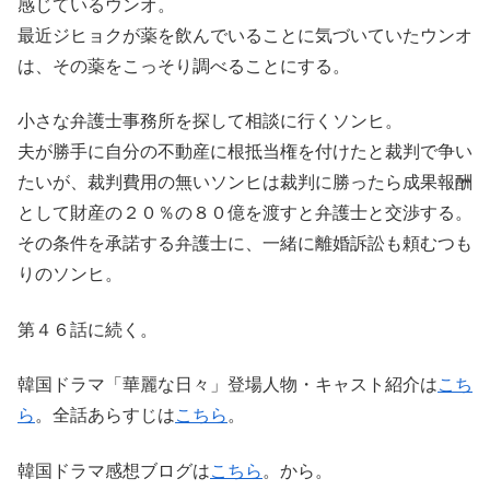
感じているウンオ。
最近ジヒョクが薬を飲んでいることに気づいていたウンオ
は、その薬をこっそり調べることにする。
小さな弁護士事務所を探して相談に行くソンヒ。
夫が勝手に自分の不動産に根抵当権を付けたと裁判で争い
たいが、裁判費用の無いソンヒは裁判に勝ったら成果報酬
として財産の２０％の８０億を渡すと弁護士と交渉する。
その条件を承諾する弁護士に、一緒に離婚訴訟も頼むつも
りのソンヒ。
第４６話に続く。
韓国ドラマ「華麗な日々」登場人物・キャスト紹介は
こち
ら
。全話あらすじは
こちら
。
韓国ドラマ感想ブログは
こちら
。から。