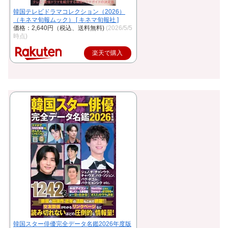
韓国テレビドラマコレクション（2026）
（キネマ旬報ムック） [ キネマ旬報社 ]
価格：2,640円（税込、送料無料)
(2026/5/5
時点)
楽天で購入
韓国スター俳優完全データ名鑑2026年度版