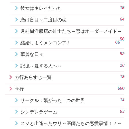
18
彼女はキレイだった
64
恋は盲目～二度目の恋
月桂樹洋服店の紳士たち～恋はオーダーメイド～
56
65
結婚しようメンコンア！
52
華麗な日々
18
記憶～愛する人へ～
18
カ行あらすじ一覧
560
サ行
14
サークル：繋がった二つの世界
53
シンデレラゲーム
スジと出逢ったウリ～医師たちの恋愛事情！？～