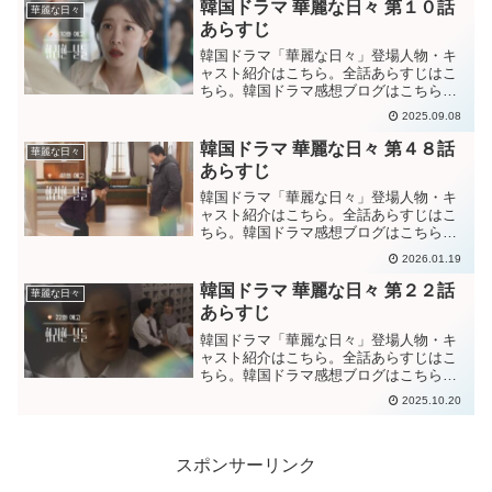
何もなかったように振る舞うジヒョク。
韓国ドラマ 華麗な日々 第１０話
華麗な日々
ソンジェがずっとウンオが...
あらすじ
韓国ドラマ「華麗な日々」登場人物・キ
ャスト紹介はこちら。全話あらすじはこ
ちら。韓国ドラマ感想ブログはこちら。
から。韓国ドラマ「華麗な日々」第１０
2025.09.08
話あらすじまたジヒョクと現場で顔を合
わせなければならないことが分かり、嫌
韓国ドラマ 華麗な日々 第４８話
華麗な日々
がるウンオ。現場で働いて...
あらすじ
韓国ドラマ「華麗な日々」登場人物・キ
ャスト紹介はこちら。全話あらすじはこ
ちら。韓国ドラマ感想ブログはこちら。
から。韓国ドラマ「華麗な日々」第４８
2026.01.19
話あらすじ行く宛のないソンヒはヨンラ
の作業場に現れる。お金は渡せないと言
韓国ドラマ 華麗な日々 第２２話
華麗な日々
うヨンラに、家を買うよう...
あらすじ
韓国ドラマ「華麗な日々」登場人物・キ
ャスト紹介はこちら。全話あらすじはこ
ちら。韓国ドラマ感想ブログはこちら。
から。韓国ドラマ「華麗な日々」第２２
2025.10.20
話あらすじストーカーによって個展会場
から連れ出され、車に閉じ込められるヨ
ンラ。そのストーカーをす...
スポンサーリンク