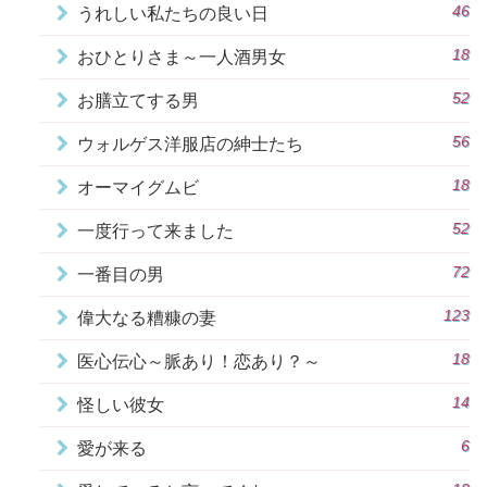
46
うれしい私たちの良い日
18
おひとりさま～一人酒男女
52
お膳立てする男
56
ウォルゲス洋服店の紳士たち
18
オーマイグムビ
52
一度行って来ました
72
一番目の男
123
偉大なる糟糠の妻
18
医心伝心～脈あり！恋あり？～
14
怪しい彼女
6
愛が来る