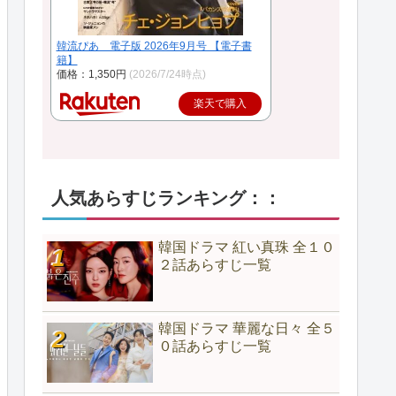
韓流ぴあ 電子版 2026年9月号 【電子書
籍】
価格：1,350円
(2026/7/24時点)
楽天で購入
人気あらすじランキング：：
韓国ドラマ 紅い真珠 全１０
２話あらすじ一覧
韓国ドラマ 華麗な日々 全５
０話あらすじ一覧