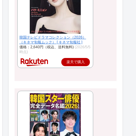
韓国テレビドラマコレクション（2026）
（キネマ旬報ムック） [ キネマ旬報社 ]
価格：2,640円（税込、送料無料)
(2026/5/5
時点)
楽天で購入