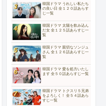
韓国ドラマ うれしい私たち
の良い日 全１２０話あらす
じ一覧
韓国ドラマ 太陽を飲み込ん
だ女 全１２５話あらすじ一
覧
韓国ドラマ 親切なソンジュ
さん 全１２６話あらすじ一
覧
韓国ドラマ 愛を処方いたし
ます 全５０話あらすじ一覧
韓国ドラマ トクスリ５兄弟
をよろしく！ 全５４話あら
すじ一覧