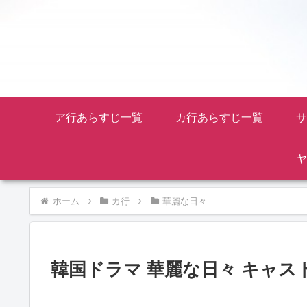
ア行あらすじ一覧
カ行あらすじ一覧
サ
ヤ
ホーム
カ行
華麗な日々
韓国ドラマ 華麗な日々 キャス