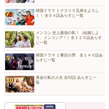
韓国ドラマ トクスリ５兄弟をよろし
く！ 全５４話あらすじ一覧
メンコン 史上最強の私！（結婚しよ
う、メンコンア！）全１２５話あらす
じ一覧
韓国ドラマ １番目の男 全１４０話あ
らすじ一覧
黄金の私の人生 全52話 あらすじ一
覧