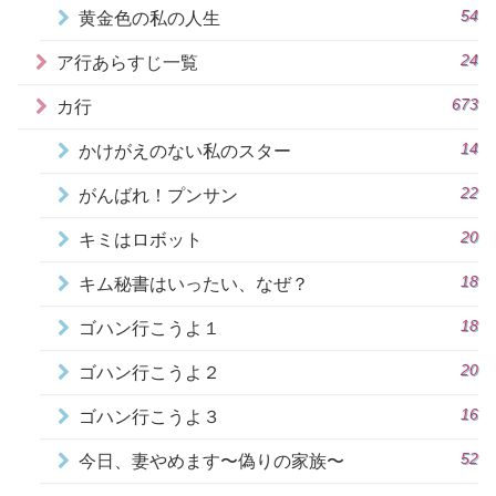
54
黄金色の私の人生
24
ア行あらすじ一覧
673
カ行
14
かけがえのない私のスター
22
がんばれ！プンサン
20
キミはロボット
18
キム秘書はいったい、なぜ？
18
ゴハン行こうよ１
20
ゴハン行こうよ２
16
ゴハン行こうよ３
52
今日、妻やめます〜偽りの家族〜