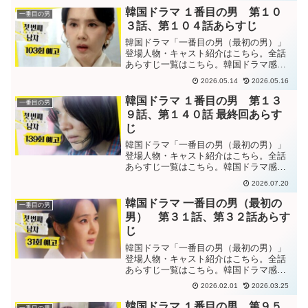
じ店に来た女性ファヨンがまさかスクヒ
韓国ドラマ １番目の男 第１０
一番目の男
の横断幕を撤去申告した張...
３話、第１０４話あらすじ
韓国ドラマ「一番目の男（最初の男）」
登場人物・キャスト紹介はこちら。全話
あらすじ一覧はこちら。韓国ドラマ感想
ブログはこちら。から。韓国ドラマ「一
2026.05.14
2026.05.16
番目の男」第１０３話あらすじガンヒョ
クについて調査し、偶然を装って近づく
韓国ドラマ １番目の男 第１３
一番目の男
ヨンジャ。チャンミと連絡...
９話、第１４０話 最終回あらす
じ
韓国ドラマ「一番目の男（最初の男）」
登場人物・キャスト紹介はこちら。全話
あらすじ一覧はこちら。韓国ドラマ感想
ブログはこちら。から。韓国ドラマ「一
2026.07.20
番目の男」第１３９話あらすじファヨン
から裏金をもらっていた理事達を一層
韓国ドラマ 一番目の男（最初の
一番目の男
し、ドリームホテルの経営を...
男） 第３１話、第３２話あらす
じ
韓国ドラマ「一番目の男（最初の男）」
登場人物・キャスト紹介はこちら。全話
あらすじ一覧はこちら。韓国ドラマ感想
ブログはこちら。から。韓国ドラマ「一
2026.02.01
2026.03.25
番目の男（最初の男）」第３１話あらす
じつきまとうソリンをストーカーで通報
韓国ドラマ １番目の男 第９５
一番目の男