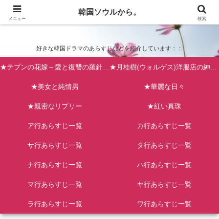
韓国ソウルから。
韓国ソウルから。
メニュー
検索
好きな韓国ドラマのあらすじなどを紹介しています：：
★テプンの花嫁～愛と復讐の羅針盤（台風の新婦）
★月桂樹(ウォルゲス)洋服店の紳士たち
★美女と純情男
★華麗な日々
★親密なリプリー
★紅い真珠
ア行あらすじ一覧
カ行あらすじ一覧
サ行あらすじ一覧
タ行あらすじ一覧
ナ行あらすじ一覧
ハ行あらすじ一覧
マ行あらすじ一覧
ヤ行あらすじ一覧
ラ行あらすじ一覧
ワ行あらすじ一覧