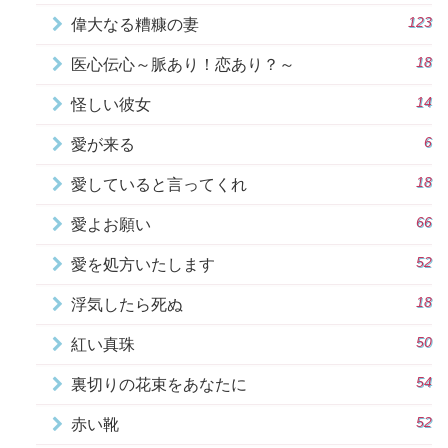
123
偉大なる糟糠の妻
18
医心伝心～脈あり！恋あり？～
14
怪しい彼女
6
愛が来る
18
愛していると言ってくれ
66
愛よお願い
52
愛を処方いたします
18
浮気したら死ぬ
50
紅い真珠
54
裏切りの花束をあなたに
52
赤い靴