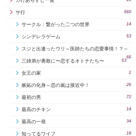
カ行あらすじ一覧
560
サ行
14
サークル：繋がった二つの世界
53
シンデレラゲーム
スジと出逢ったウリ～医師たちの恋愛事情！？～
66
53
三姉弟が勇敢に〜恋するオトナたち〜
1
女王の家
26
嫉妬の化身～恋の嵐は接近中！
72
最初の男
14
最高のチキン
34
最高の一発
18
知ってるワイフ