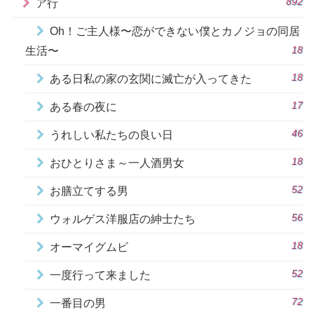
892
ア行
Oh！ご主人様〜恋ができない僕とカノジョの同居
18
生活〜
18
ある日私の家の玄関に滅亡が入ってきた
17
ある春の夜に
46
うれしい私たちの良い日
18
おひとりさま～一人酒男女
52
お膳立てする男
56
ウォルゲス洋服店の紳士たち
18
オーマイグムビ
52
一度行って来ました
72
一番目の男