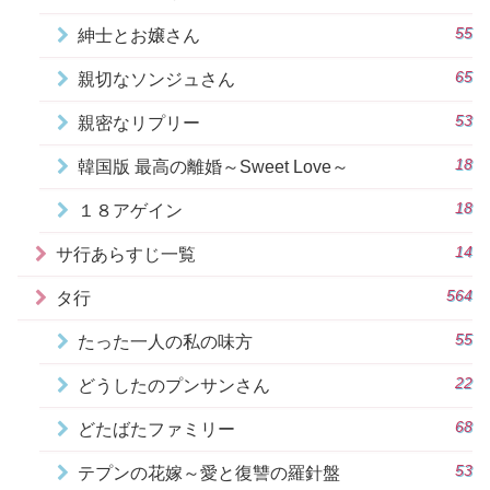
55
紳士とお嬢さん
65
親切なソンジュさん
53
親密なリプリー
18
韓国版 最高の離婚～Sweet Love～
18
１８アゲイン
14
サ行あらすじ一覧
564
タ行
55
たった一人の私の味方
22
どうしたのプンサンさん
68
どたばたファミリー
53
テプンの花嫁～愛と復讐の羅針盤