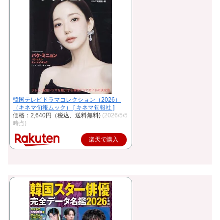
韓国テレビドラマコレクション（2026）
（キネマ旬報ムック） [ キネマ旬報社 ]
価格：2,640円（税込、送料無料)
(2026/5/5
時点)
楽天で購入