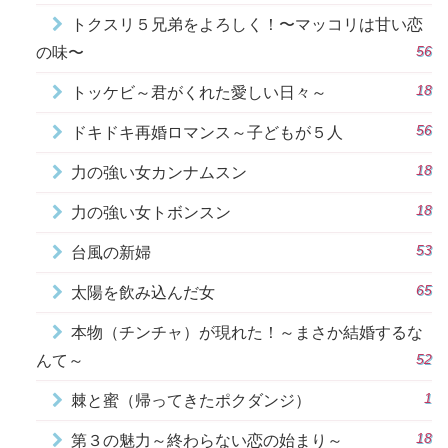
トクスリ５兄弟をよろしく！〜マッコリは甘い恋
56
の味〜
18
トッケビ～君がくれた愛しい日々～
56
ドキドキ再婚ロマンス～子どもが５人
18
力の強い女カンナムスン
18
力の強い女トボンスン
53
台風の新婦
65
太陽を飲み込んだ女
本物（チンチャ）が現れた！～まさか結婚するな
52
んて～
1
棘と蜜（帰ってきたポクダンジ）
18
第３の魅力～終わらない恋の始まり～