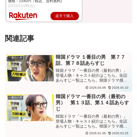
価格：1540円（税込、送料無料)
(2022/11/3時点)
楽天で購入
関連記事
韓国ドラマ １番目の男 第７７
一番目の男
話、第７８話あらすじ
韓国ドラマ「一番目の男（最初の男）」
登場人物・キャスト紹介はこちら。全話
あらすじ一覧はこちら。韓国ドラマ感想
ブログはこちら。から。韓国ドラマ「一
2026.04.08
2026.04.10
番目の男」第７７話あらすじサンウォル
達が連れ出したスクヒを拉致するガンヒ
韓国ドラマ 一番目の男（最初の
一番目の男
ョク。証拠品を持って警察...
男） 第１３話、第１４話あらす
じ
韓国ドラマ「一番目の男（最初の男）」
登場人物・キャスト紹介はこちら。全話
あらすじ一覧はこちら。韓国ドラマ感想
ブログはこちら。から。韓国ドラマ「一
2026.01.06
2026.03.25
番目の男（最初の男）」第１３話あらす