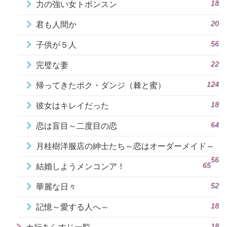
18
力の強い女トボンスン
20
君も人間か
56
子供が５人
22
完璧な妻
124
帰ってきたポク・ダンジ（棘と蜜）
18
彼女はキレイだった
64
恋は盲目～二度目の恋
月桂樹洋服店の紳士たち～恋はオーダーメイド～
56
65
結婚しようメンコンア！
52
華麗な日々
18
記憶～愛する人へ～
18