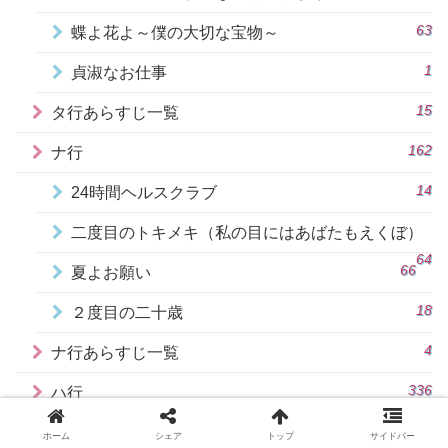
63
蝶よ花よ～僕の大切な宝物～
1
貞淑なお仕事
15
タ行あらすじ一覧
162
ナ行
14
24時間ヘルスクラブ
二度目のトキメキ（私の目にはあばたもえくぼ）
64
66
夏よお願い
18
２度目の二十歳
4
ナ行あらすじ一覧
336
ハ行
18
ハイバイ、ママ！
ホーム
シェア
トップ
サイドバー