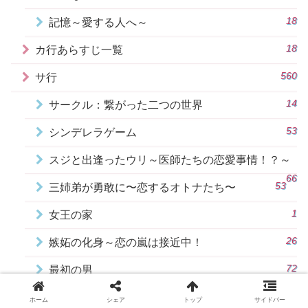
18
記憶～愛する人へ～
18
カ行あらすじ一覧
560
サ行
14
サークル：繋がった二つの世界
53
シンデレラゲーム
スジと出逢ったウリ～医師たちの恋愛事情！？～
66
53
三姉弟が勇敢に〜恋するオトナたち〜
1
女王の家
26
嫉妬の化身～恋の嵐は接近中！
72
最初の男
14
最高のチキン
ホーム
シェア
トップ
サイドバー