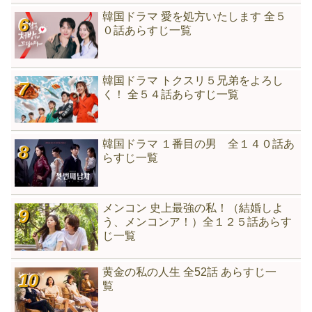
韓国ドラマ 愛を処方いたします 全５
０話あらすじ一覧
韓国ドラマ トクスリ５兄弟をよろし
く！ 全５４話あらすじ一覧
韓国ドラマ １番目の男 全１４０話あ
らすじ一覧
メンコン 史上最強の私！（結婚しよ
う、メンコンア！）全１２５話あらす
じ一覧
黄金の私の人生 全52話 あらすじ一
覧