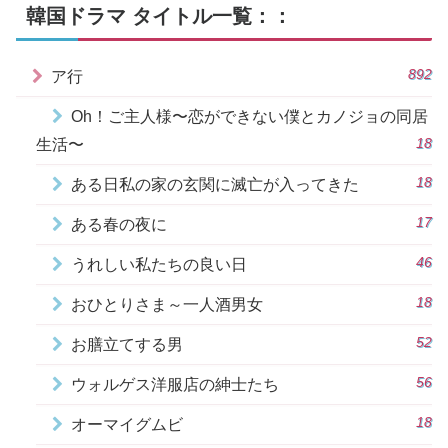
韓国ドラマ タイトル一覧：：
892
ア行
Oh！ご主人様〜恋ができない僕とカノジョの同居
18
生活〜
18
ある日私の家の玄関に滅亡が入ってきた
17
ある春の夜に
46
うれしい私たちの良い日
18
おひとりさま～一人酒男女
52
お膳立てする男
56
ウォルゲス洋服店の紳士たち
18
オーマイグムビ