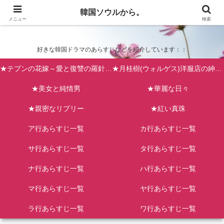
韓国ソウルから。
韓国ソウルから。
メニュー
検索
好きな韓国ドラマのあらすじなどを紹介しています：：
★テプンの花嫁～愛と復讐の羅針盤（台風の新婦）
★月桂樹(ウォルゲス)洋服店の紳士たち
★美女と純情男
★華麗な日々
★親密なリプリー
★紅い真珠
ア行あらすじ一覧
カ行あらすじ一覧
サ行あらすじ一覧
タ行あらすじ一覧
ナ行あらすじ一覧
ハ行あらすじ一覧
マ行あらすじ一覧
ヤ行あらすじ一覧
ラ行あらすじ一覧
ワ行あらすじ一覧