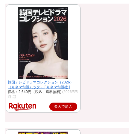
韓国テレビドラマコレクション（2026）
（キネマ旬報ムック） [ キネマ旬報社 ]
価格：2,640円（税込、送料無料)
(2026/5/5
時点)
楽天で購入