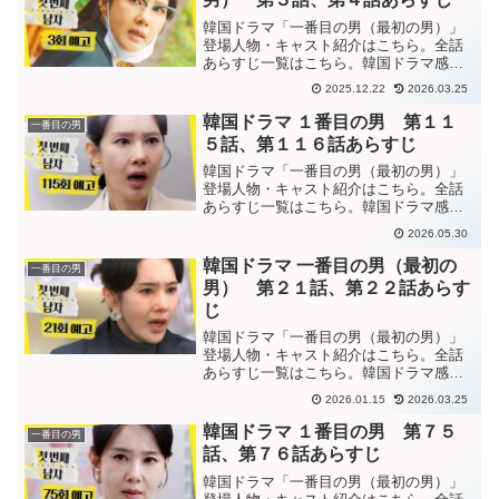
韓国ドラマ「一番目の男（最初の男）」
登場人物・キャスト紹介はこちら。全話
あらすじ一覧はこちら。韓国ドラマ感想
ブログはこちら。から。韓国ドラマ「一
2025.12.22
2026.03.25
番目の男（最初の男）」第３話あらすじ
スクヒの産んだ子供が双子で、それも娘
韓国ドラマ １番目の男 第１１
一番目の男
だと分かって困惑するファ...
５話、第１１６話あらすじ
韓国ドラマ「一番目の男（最初の男）」
登場人物・キャスト紹介はこちら。全話
あらすじ一覧はこちら。韓国ドラマ感想
ブログはこちら。から。韓国ドラマ「一
2026.05.30
番目の男」第１１５話あらすじ スクヒを
使ってマ会長が倒れるようにファヨンが
韓国ドラマ 一番目の男（最初の
一番目の男
画策していたことが分か...
男） 第２１話、第２２話あらす
じ
韓国ドラマ「一番目の男（最初の男）」
登場人物・キャスト紹介はこちら。全話
あらすじ一覧はこちら。韓国ドラマ感想
ブログはこちら。から。韓国ドラマ「一
2026.01.15
2026.03.25
番目の男（最初の男）」第２１話あらす
じその車載カメラの持ち主の証言から、
韓国ドラマ １番目の男 第７５
一番目の男
その映像に映る”顔に傷が...
話、第７６話あらすじ
韓国ドラマ「一番目の男（最初の男）」