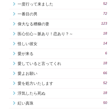
52
一度行って来ました
72
一番目の男
123
偉大なる糟糠の妻
18
医心伝心～脈あり！恋あり？～
14
怪しい彼女
6
愛が来る
18
愛していると言ってくれ
66
愛よお願い
52
愛を処方いたします
18
浮気したら死ぬ
50
紅い真珠