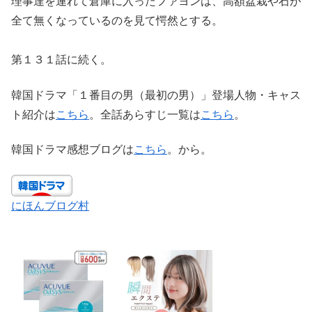
理事達を連れて倉庫に入ったファヨンは、高額盆栽や石が
全て無くなっているのを見て愕然とする。
第１３１話に続く。
韓国ドラマ「１番目の男（最初の男）」登場人物・キャス
ト紹介は
こちら
。全話あらすじ一覧は
こちら
。
韓国ドラマ感想ブログは
こちら
。から。
にほんブログ村