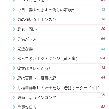
ゴハン行こうよ３
52
今日、妻やめます〜偽りの家族〜
18
力の強い女トボンスン
20
君も人間か
56
子供が５人
22
完璧な妻
124
帰ってきたポク・ダンジ（棘と蜜）
18
彼女はキレイだった
64
恋は盲目～二度目の恋
月桂樹洋服店の紳士たち～恋はオーダーメイド～
56
65
結婚しようメンコンア！
52
華麗な日々