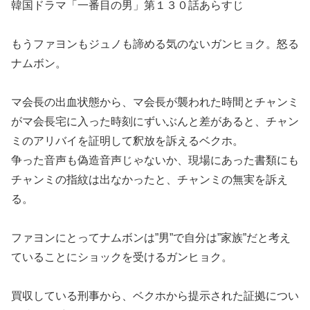
韓国ドラマ「一番目の男」第１３０話あらすじ
もうファヨンもジュノも諦める気のないガンヒョク。怒る
ナムボン。
マ会長の出血状態から、マ会長が襲われた時間とチャンミ
がマ会長宅に入った時刻にずいぶんと差があると、チャン
ミのアリバイを証明して釈放を訴えるベクホ。
争った音声も偽造音声じゃないか、現場にあった書類にも
チャンミの指紋は出なかったと、チャンミの無実を訴え
る。
ファヨンにとってナムボンは”男”で自分は”家族”だと考え
ていることにショックを受けるガンヒョク。
買収している刑事から、ベクホから提示された証拠につい