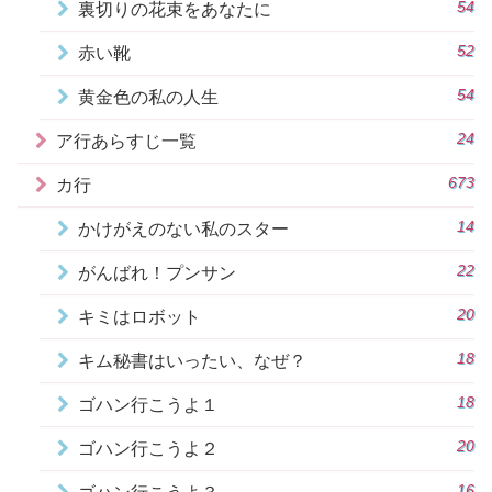
54
裏切りの花束をあなたに
52
赤い靴
54
黄金色の私の人生
24
ア行あらすじ一覧
673
カ行
14
かけがえのない私のスター
22
がんばれ！プンサン
20
キミはロボット
18
キム秘書はいったい、なぜ？
18
ゴハン行こうよ１
20
ゴハン行こうよ２
16