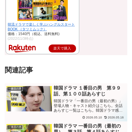
韓流ドラマで楽しく学ぶハングルスタート
BOOK （タツミムック）
価格：1540円（税込、送料無料)
(2022/11/3時点)
楽天で購入
関連記事
韓国ドラマ １番目の男 第９９
一番目の男
話、第１００話あらすじ
韓国ドラマ「一番目の男（最初の男）」
登場人物・キャスト紹介はこちら。全話
あらすじ一覧はこちら。韓国ドラマ感想
ブログはこちら。から。韓国ドラマ「一
2026.05.10
2026.05.16
番目の男」第９９話あらすじジュノが息
子だと分かったのは最近だと、怒るマ会
韓国ドラマ 一番目の男（最初の
一番目の男
長に釈明するファヨン。自...
男） 第３話、第４話あらすじ