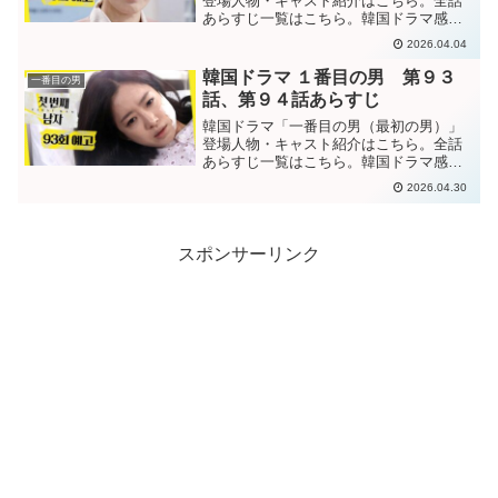
登場人物・キャスト紹介はこちら。全話
あらすじ一覧はこちら。韓国ドラマ感想
ブログはこちら。から。韓国ドラマ「一
2026.04.04
番目の男」第７５話あらすじ結局自分を
探そうとしたのはドリームグループを手
韓国ドラマ １番目の男 第９３
一番目の男
に入れるためだと考えるジ...
話、第９４話あらすじ
韓国ドラマ「一番目の男（最初の男）」
登場人物・キャスト紹介はこちら。全話
あらすじ一覧はこちら。韓国ドラマ感想
ブログはこちら。から。韓国ドラマ「一
2026.04.30
番目の男」第９３話あらすじマ会長の前
で、夫ナムボンとファヨンの不倫を暴露
するヨンジャ。必死に否定...
スポンサーリンク